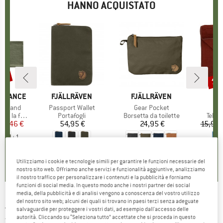
HANNO ACQUISTATO
15%
15
Scon
ORMANCE
MARCHIO
FJÄLLRÄVEN
MARCHIO
FJÄLLRÄVEN
MA
PA
eadband
Articolo
Passport Wallet
Articolo
Gear Pocket
tti
la fronte
Gruppo di prodotti
Portafogli
Gruppo di prodotti
Borsetta da toilette
Grupp
Telo i
ezzo
ezzo ridotto
25,46 €
54,95 €
Prezzo
24,95 €
Prezzo
15,95 
+
1
5,0
(
2
)
4,5
(
4
)
4,5
(
4
)
Utilizziamo i cookie e tecnologie simili per garantire le funzioni necessarie del
nostro sito web. Offriamo anche servizi e funzionalità aggiuntive, analizziamo
il nostro traffico per personalizzare i contenuti e la pubblicità e forniamo
funzioni di social media. In questo modo anche i nostri partner dei social
media, della pubblicità e di analisi vengono a conoscenza del vostro utilizzo
del nostro sito web; alcuni dei quali si trovano in paesi terzi senza adeguate
JOHA
-
Kid's 4103 Neck Warmer - Sciarpa a
salvaguardie per proteggere i vostri dati, ad esempio dall'accesso delle
autorità. Cliccando su “Seleziona tutto” accettate che si proceda in questo
tubo