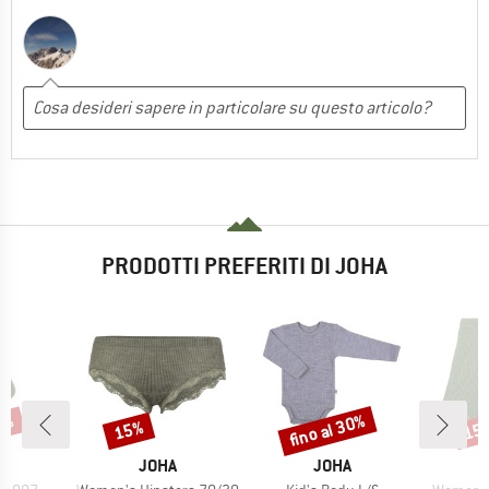
PRODOTTI PREFERITI DI JOHA
fino al 30%
17%
15%
15
Sconto
Sconto
Scon
HIO
MARCHIO
MARCHIO
A
JOHA
JOHA