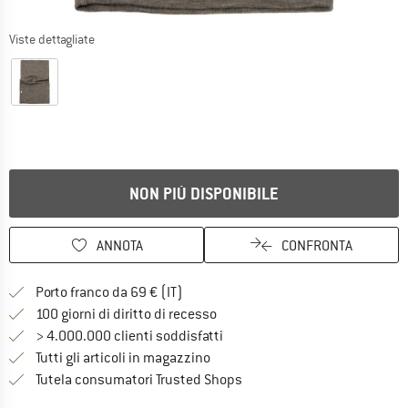
Viste dettagliate
NON PIÙ DISPONIBILE
ANNOTA
CONFRONTA
Qui trovi ulteriori informazioni sulle
Porto franco da 69 € (IT)
Vai alla politica di recesso qui 
100 giorni di diritto di recesso
> 4.000.000 clienti soddisfatti
Tutti gli articoli in magazzino
Trovi tutte le informazioni q
Tutela consumatori Trusted Shops