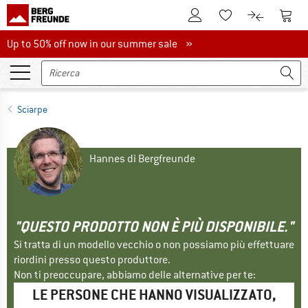
Al conto cliente
Al Ca
Alla lista promemo
Al confront
Up to 50% off now in our summer sale
Up to 50% off now in our summer sale »
Sciarpe
Hannes di Bergfreunde
"QUESTO PRODOTTO NON È PIÙ DISPONIBILE."
Si tratta di un modello vecchio o non possiamo più effettuare
riordini presso questo produttore.
Non ti preoccupare, abbiamo delle alternative per te:
LE PERSONE CHE HANNO VISUALIZZATO,