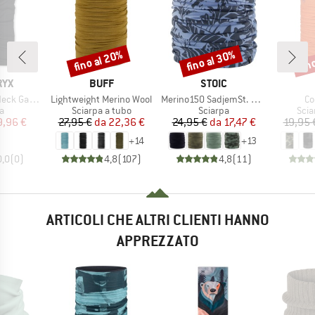
fino al 20%
fino al 30%
fin
Sconto
Sconto
Scon
O
MARCHIO
MARCHIO
RYX
BUFF
STOIC
Articolo
Articolo
Ar
k Gaiter
Lightweight Merino Wool
Merino150 SadjemSt. Neckwarmer
Co
 di prodotti
Gruppo di prodotti
Gruppo di prodotti
Grup
a
Sciarpa a tubo
Sciarpa
Scia
ezzo
ezzo ridotto
Prezzo
Prezzo ridotto
Prezzo
Prezzo ridotto
9,96 €
27,95 €
da
22,36 €
24,95 €
da
17,47 €
19,95 
+
14
+
13
0,0
(
0
)
4,8
(
107
)
4,8
(
11
)
ARTICOLI CHE ALTRI CLIENTI HANNO
APPREZZATO