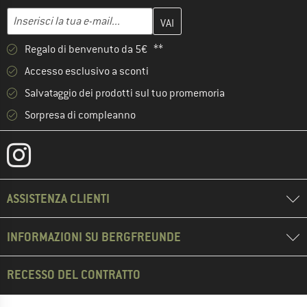
Inserisci qui il tuo indirizzo e-mail e crea il tuo account cliente 
Indirizzo e-mail
Regalo di benvenuto da 5€ **
Accesso esclusivo a sconti
Salvataggio dei prodotti sul tuo promemoria
Sorpresa di compleanno
ASSISTENZA CLIENTI
INFORMAZIONI SU BERGFREUNDE
RECESSO DEL CONTRATTO