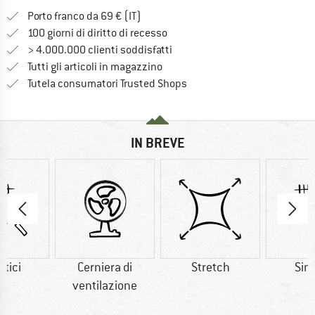
Qui trovi ulteriori informazioni sulle
Porto franco da 69 € (IT)
Vai alla politica di recesso qui 
100 giorni di diritto di recesso
> 4.000.000 clienti soddisfatti
Tutti gli articoli in magazzino
Trovi tutte le informazioni q
Tutela consumatori Trusted Shops
IN BREVE
etici
Cerniera di
Stretch
Sint
ventilazione