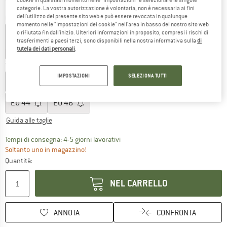
cookie in qualsiasi momento nelle “Impostazioni” e selezionare le singole
categorie. La vostra autorizzazione è volontaria, non è necessaria ai fini
dell'utilizzo del presente sito web e può essere revocata in qualunque
Colore:
Lavagna
momento nelle "Impostazioni dei cookie" nell'area in basso del nostro sito web
o rifiutata fin dall'inizio. Ulteriori informazioni in proposito, compresi i rischi di
trasferimenti a paesi terzi, sono disponibili nella nostra informativa sulla
di
tutela dei dati personali
.
60%
60%
60%
Taglia: EU
40
IMPOSTAZIONI
SELEZIONA TUTTI
EU
34
EU
36
EU
38
EU
40
EU
42
EU
44
EU
46
Guida alle taglie
Il link si apre in una casella infor
Tempi di consegna: 4-5 giorni lavorativi
Soltanto uno in magazzino!
Quantità:
NEL CARRELLO
ANNOTA
CONFRONTA