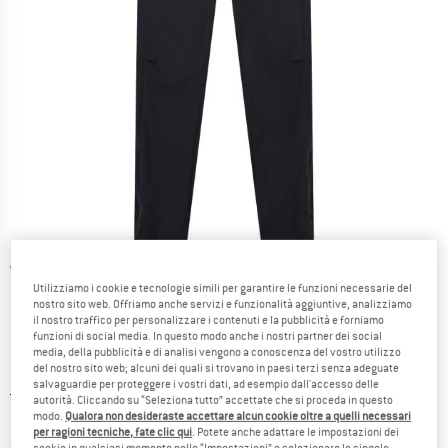
Viste dettagliate
Utilizziamo i cookie e tecnologie simili per garantire le funzioni necessarie del
nostro sito web. Offriamo anche servizi e funzionalità aggiuntive, analizziamo
il nostro traffico per personalizzare i contenuti e la pubblicità e forniamo
funzioni di social media. In questo modo anche i nostri partner dei social
media, della pubblicità e di analisi vengono a conoscenza del vostro utilizzo
del nostro sito web; alcuni dei quali si trovano in paesi terzi senza adeguate
salvaguardie per proteggere i vostri dati, ad esempio dall'accesso delle
Prezzo originale :
Prezzo:
139,95
€
autorità. Cliccando su “Seleziona tutto” accettate che si proceda in questo
55,98
€
modo.
Qualora non desideraste accettare alcun cookie oltre a quelli necessari
incl. IVA
per ragioni tecniche, fate clic qui
. Potete anche adattare le impostazioni dei
Informazioni sui costi di spedizione. Si apre in una
più Spese di spedizione