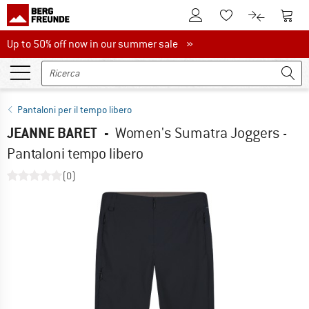
Al conto cliente
Al Ca
Alla lista promemo
Al confront
Up to 50% off now in our summer sale
Up to 50% off now in our summer sale »
Pantaloni per il tempo libero
JEANNE BARET
-
Women's Sumatra Joggers -
Pantaloni tempo libero
(0)