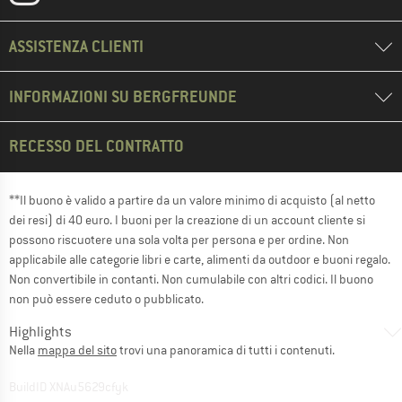
ASSISTENZA CLIENTI
INFORMAZIONI SU BERGFREUNDE
RECESSO DEL CONTRATTO
**Il buono è valido a partire da un valore minimo di acquisto (al netto
dei resi) di 40 euro. I buoni per la creazione di un account cliente si
possono riscuotere una sola volta per persona e per ordine. Non
applicabile alle categorie libri e carte, alimenti da outdoor e buoni regalo.
Non convertibile in contanti. Non cumulabile con altri codici. Il buono
non può essere ceduto o pubblicato.
Highlights
Nella
mappa del sito
trovi una panoramica di tutti i contenuti.
BuildID XNAu5629cfyk