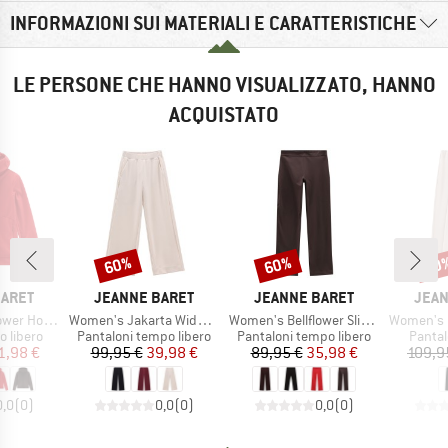
INFORMAZIONI SUI MATERIALI E CARATTERISTICHE
LE PERSONE CHE HANNO VISUALIZZATO, HANNO
ACQUISTATO
60%
60%
60
Sconto
Sconto
Scon
MARCHIO
MARCHIO
MARC
BARET
JEANNE BARET
JEANNE BARET
JEAN
Articolo
Articolo
Articolo
ood Jacket
Women's Jakarta Wide Leg Pant
Women's Bellflower Slim Pant
Women's Punta
odotti
Gruppo di prodotti
Gruppo di prodotti
Gruppo
 libero
Pantaloni tempo libero
Pantaloni tempo libero
Pantal
ezzo
ezzo ridotto
Prezzo
Prezzo ridotto
Prezzo
Prezzo ridotto
1,98 €
99,95 €
39,98 €
89,95 €
35,98 €
109,9
0,0
(
0
)
0,0
(
0
)
0,0
(
0
)