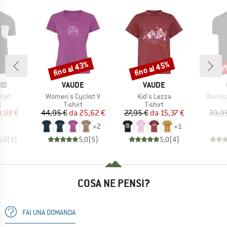
fino al 43%
fino al 45%
20
Sconto
Sconto
Scon
IO
MARCHIO
MARCHIO
ID
VAUDE
VAUDE
Articolo
Articolo
Articol
hirt
Women's Cyclist V
Kid's Lezza
Bambo
o di prodotti
Gruppo di prodotti
Gruppo di prodotti
t
T-shirt
T-shirt
ezzo
ezzo ridotto
Prezzo
Prezzo ridotto
Prezzo
Prezzo ridotto
9,98 €
44,95 €
da
25,62 €
27,95 €
da
15,37 €
39,9
+
2
+
1
5,0
(
1
)
5,0
(
5
)
5,0
(
4
)
COSA NE PENSI?
FAI UNA DOMANDA