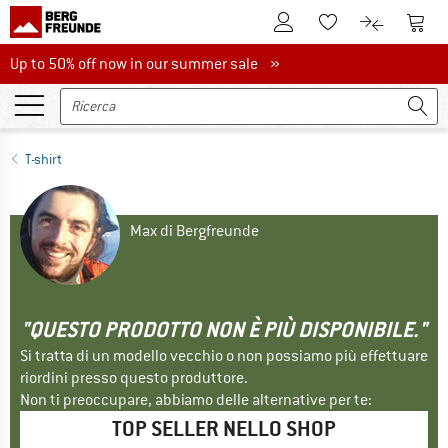
Al conto cliente
Al Ca
Alla lista promemo
Al confront
Up to 50% off now in our summer sale
Up to 50% off now in our summer sale »
T-shirt
Max di Bergfreunde
"QUESTO PRODOTTO NON È PIÙ DISPONIBILE."
Si tratta di un modello vecchio o non possiamo più effettuare
riordini presso questo produttore.
Non ti preoccupare, abbiamo delle alternative per te:
TOP SELLER NELLO SHOP