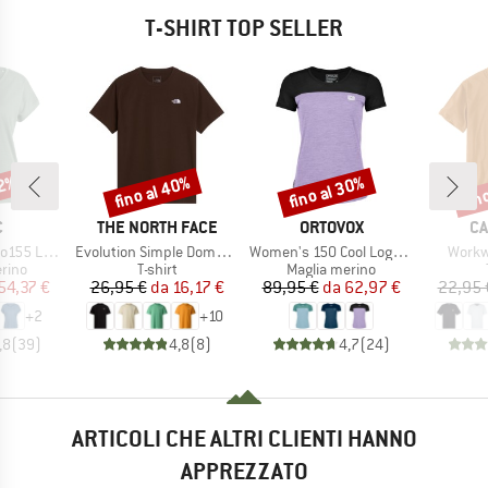
T-SHIRT TOP SELLER
32%
fino al 40%
fino al 30%
fin
Sconto
Sconto
Scon
HIO
MARCHIO
MARCHIO
MA
C
THE NORTH FACE
ORTOVOX
CA
Articolo
Articolo
Artico
 Loose Shirt
Evolution Simple Dome Short Sleeve
Women's 150 Cool Logo T-Shirt
Workw
 prodotti
Gruppo di prodotti
Gruppo di prodotti
rino
T-shirt
Maglia merino
ezzo
ezzo ridotto
Prezzo
Prezzo ridotto
Prezzo
Prezzo ridotto
54,37 €
26,95 €
da
16,17 €
89,95 €
da
62,97 €
22,95 
+
2
+
10
,8
(
39
)
4,8
(
8
)
4,7
(
24
)
ARTICOLI CHE ALTRI CLIENTI HANNO
APPREZZATO