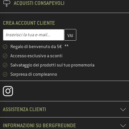
ACQUISTI CONSAPEVOLI
CREA ACCOUNT CLIENTE
Inserisci qui il tuo indirizzo e-mail e crea il tuo account cliente 
Indirizzo e-mail
Regalo di benvenuto da 5€ **
Accesso esclusivo a sconti
Salvataggio dei prodotti sul tuo promemoria
Sorpresa di compleanno
ASSISTENZA CLIENTI
INFORMAZIONI SU BERGFREUNDE