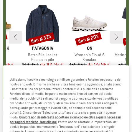
20%
fino al 32%
fino al 20%
fin
Sconto
Sconto
Scon
TOCK
MARCHIO
PATAGONIA
MARCHIO
ON
MAR
HEB
 BF
Articolo
Retro Pile Jacket
Articolo
Women's Cloud 6
Articolo
MerinoMix150 Pi
 di prodotti
i
Gruppo di prodotti
Giacca in pile
Gruppo di prodotti
Sneaker
Grup
Mag
ezzo
ezzo ridotto
71,96 €
149,95 €
da
Prezzo
Prezzo ridotto
101,97 €
159,95 €
da
Prezzo
Prezzo ridotto
127,96 €
59,95 
+
6
+
1
+
9
,8
(
20
)
4,6
(
71
)
4,7
(
48
)
Utilizziamo i cookie e tecnologie simili per garantire le funzioni necessarie del
nostro sito web. Offriamo anche servizi e funzionalità aggiuntive, analizziamo
il nostro traffico per personalizzare i contenuti e la pubblicità e forniamo
funzioni di social media. In questo modo anche i nostri partner dei social
media, della pubblicità e di analisi vengono a conoscenza del vostro utilizzo
del nostro sito web; alcuni dei quali si trovano in paesi terzi senza adeguate
salvaguardie per proteggere i vostri dati, ad esempio dall'accesso delle
IRIEDAILY
-
Vintachi Tee - T-shirt
autorità. Cliccando su “Seleziona tutto” accettate che si proceda in questo
modo.
Qualora non desideraste accettare alcun cookie oltre a quelli necessari
(0)
per ragioni tecniche, fate clic qui
. Potete anche adattare le impostazioni dei
cookie in qualsiasi momento nelle “Impostazioni” e selezionare le singole
categorie. La vostra autorizzazione è volontaria, non è necessaria ai fini