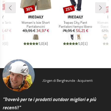
30%
30%
25%
25
Sconto
Sconto
Scon
IO
MARCHIO
MARCHIO
M
ILY
IRIEDAILY
IRIEDAILY
IR
Articolo
Articolo
Articolo
ie Tank
Women's Isie Short
Trapas City Pant
Women's 
po di prodotti
Gruppo di prodotti
Gruppo di prodotti
Gruppo 
Pantaloncini
Pantaloni tempo libero
Giacca
ezzo
ezzo ridotto
Prezzo
Prezzo ridotto
Prezzo
Prezzo ridotto
24,47 €
49,95 €
34,97 €
74,95 €
56,21 €
129,9
0,0
(
0
)
5,0
(
4
)
5,0
(
1
)
Jürgen di Bergfreunde - Acquirenti
"Troverò per te i prodotti outdoor migliori e più
recenti!"