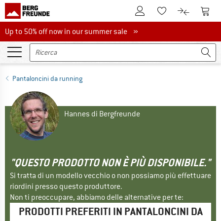
Al conto cliente
Al Ca
Alla lista promemo
Al confront
Up to 50% off now in our summer sale
Up to 50% off now in our summer sale »
Pantaloncini da running
Hannes di Bergfreunde
"QUESTO PRODOTTO NON È PIÙ DISPONIBILE."
Si tratta di un modello vecchio o non possiamo più effettuare
riordini presso questo produttore.
Non ti preoccupare, abbiamo delle alternative per te:
PRODOTTI PREFERITI IN PANTALONCINI DA