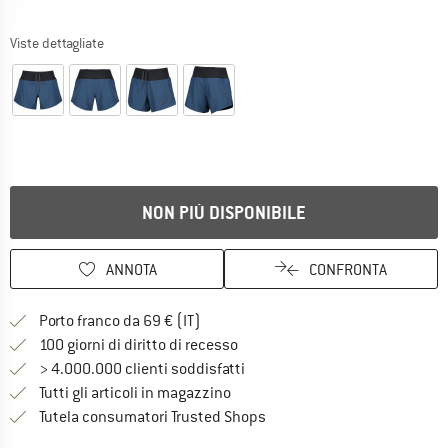
Viste dettagliate
NON PIÙ DISPONIBILE
ANNOTA
CONFRONTA
Qui trovi ulteriori informazioni sulle
Porto franco da 69 € (IT)
Vai alla politica di recesso qui 
100 giorni di diritto di recesso
> 4.000.000 clienti soddisfatti
Tutti gli articoli in magazzino
Trovi tutte le informazioni q
Tutela consumatori Trusted Shops