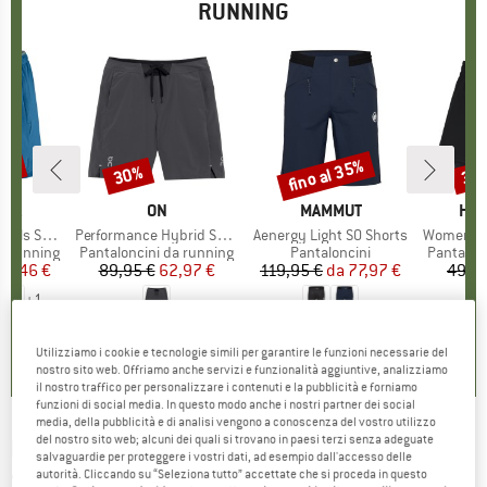
RUNNING
22%
fino al 35%
30%
35
Sconto
Sconto
Scon
O
NIA
MARCHIO
ON
MARCHIO
MAMMUT
MAR
HEB
orts 5,5''
Articolo
Performance Hybrid Short
Articolo
Aenergy Light SO Shorts
Articolo
Women's Wildw
otti
a running
Gruppo di prodotti
Pantaloncini da running
Gruppo di prodotti
Pantaloncini
Gruppo di
Pantalon
ezzo
ezzo ridotto
58,46 €
89,95 €
Prezzo
Prezzo ridotto
62,97 €
119,95 €
da
Prezzo
Prezzo ridotto
77,97 €
49,9
+
1
4,0
(
4
)
3,0
(
1
)
4,5
(
4
)
Utilizziamo i cookie e tecnologie simili per garantire le funzioni necessarie del
nostro sito web. Offriamo anche servizi e funzionalità aggiuntive, analizziamo
il nostro traffico per personalizzare i contenuti e la pubblicità e forniamo
funzioni di social media. In questo modo anche i nostri partner dei social
media, della pubblicità e di analisi vengono a conoscenza del vostro utilizzo
del nostro sito web; alcuni dei quali si trovano in paesi terzi senza adeguate
INOV8
-
Women's Train Lite (Inner Brief)
salvaguardie per proteggere i vostri dati, ad esempio dall'accesso delle
autorità. Cliccando su “Seleziona tutto” accettate che si proceda in questo
Short - Pantaloncini da running