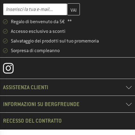
Inserisci qui il tuo indirizzo e-mail e crea il tuo account cliente 
Indirizzo e-mail
Regalo di benvenuto da 5€ **
Accesso esclusivo a sconti
Salvataggio dei prodotti sul tuo promemoria
Sorpresa di compleanno
ASSISTENZA CLIENTI
INFORMAZIONI SU BERGFREUNDE
RECESSO DEL CONTRATTO