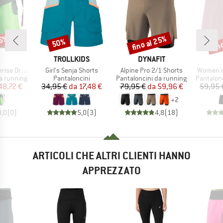
35%
fino al 25%
fin
50%
Sconto
Sconto
Scon
CHIO
MARCHIO
MARCHIO
TROLLKIDS
DYNAFIT
Articolo
Articolo
Articolo
 ADV 5 Brief
Girl's Senja Shorts
Alpine Pro 2/1 Shorts
Women's 
otti
Gruppo di prodotti
Gruppo di prodotti
Gruppo di
a running
Pantaloncini
Pantaloncini da running
Pantalon
ezzo
ezzo ridotto
Prezzo
Prezzo ridotto
Prezzo
Prezzo ridotto
48,72 €
34,95 €
da
17,48 €
79,95 €
da
59,96 €
59,95 
+
2
0,0
(
0
)
5,0
(
3
)
4,8
(
18
)
ARTICOLI CHE ALTRI CLIENTI HANNO
APPREZZATO