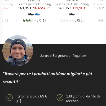
Articolo
Articolo
Artic
ly Zero V2
Trailfly V2
TrailTalon
Trail
otti
Gruppo di prodotti
Gruppo di prodotti
Gruppo di
il running
Scarpe per trail running
Scarpe per trail running
Scarpe pe
ezzo
ezzo ridotto
Prezzo
Prezzo ridotto
Prezzo
Prezzo ridotto
44,46 €
149,95 €
da
127,46 €
149,95 €
119,96 €
159,95
5,0
(
1
)
3,0
(
1
)
0,0
(
0
)
Julian di Bergfreunde - Acquirenti
"Troverò per te i prodotti outdoor migliori e più
recenti!"
Porto franco da 69 €
100 giorni di diritto di
(IT)
recesso