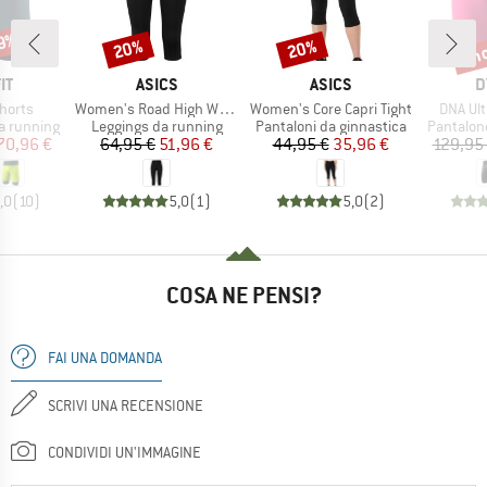
29%
fin
20%
20%
Sconto
Sconto
Scon
IO
MARCHIO
MARCHIO
M
IT
ASICS
ASICS
D
Articolo
Articolo
Articolo
Shorts
Women's Road High Waist Capri Tight
Women's Core Capri Tight
DNA Ult
otti
Gruppo di prodotti
Gruppo di prodotti
Gruppo di
a running
Leggings da running
Pantaloni da ginnastica
Pantalon
ezzo
ezzo ridotto
Prezzo
Prezzo ridotto
Prezzo
Prezzo ridotto
70,96 €
64,95 €
51,96 €
44,95 €
35,96 €
129,95
,0
(
10
)
5,0
(
1
)
5,0
(
2
)
COSA NE PENSI?
FAI UNA DOMANDA
SCRIVI UNA RECENSIONE
CONDIVIDI UN'IMMAGINE