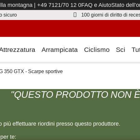
Chiamaci al numero
ella montagna
|
+49 7121/70 12 0
FAQ e Aiuto
Stato dell’o
Qui trovi le informazioni di pagamento! Si apre in una ca
 sicuro
100 giorni di diritto di rec
Attrezzatura
Arrampicata
Ciclismo
Sci
Tut
 G 350 GTX - Scarpe sportive
"QUESTO PRODOTTO NON È P
 più effettuare riordini presso questo produttore.
per te: