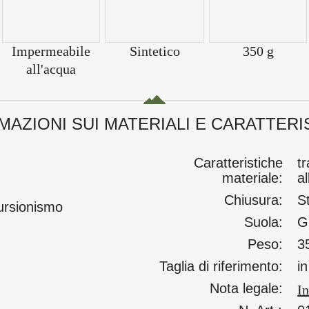
Impermeabile
Sintetico
350 g
all'acqua
MAZIONI SUI MATERIALI E CARATTERI
Caratteristiche
t
materiale:
a
Chiusura:
S
ursionismo
Suola:
G
Peso:
3
Taglia di riferimento:
i
Nota legale:
In