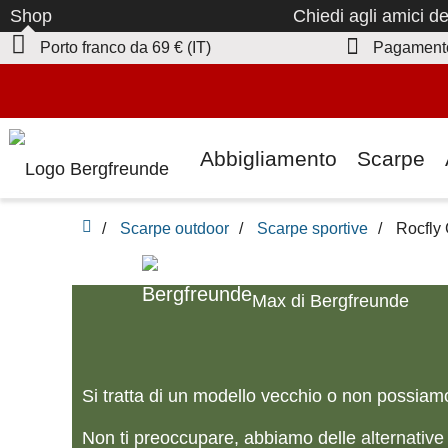
Allo
Shop
Chiedi agli amici d
Porto franco da 69 € (IT)
Pagamento
Up to 50% off now in our summer sale
Abbigliamento
Scarpe
pagina iniziale
/
Scarpe outdoor
/
Scarpe sportive
/
Rocfly
Max di Bergfreunde
Si tratta di un modello vecchio o non possiamo
Non ti preoccupare, abbiamo delle alternative 