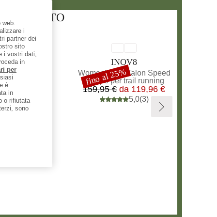
ACQUISTATO
o web.
alizzare i
ri partner dei
ostro sito
i vostri dati,
RCHIO
MARCHIO
YLENCE
INOV8
roceda in
ri per
fino al 25%
Articolo
ht Apex Short
Women's TrailTalon Speed
Sconto
siasi
 di prodotti
Gruppo di prodotti
 da running
Scarpe per trail running
e è
Prezzo
Prezzo
Prezzo ridotto
7,95 €
159,95 €
da
119,96 €
ta in
0,0
(
0
)
5,0
(
3
)
o rifiutata
 terzi, sono