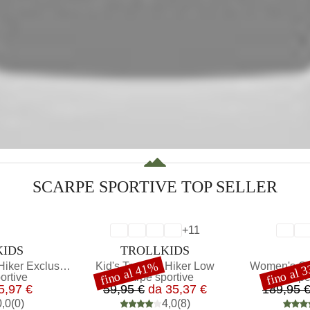
SCARPE SPORTIVE TOP SELLER
+
11
IO
MARCHIO
KIDS
TROLLKIDS
fino al 41%
fino al 
Articolo
Articolo
iker Exclusive
Kid's Tronfjell Hiker Low
Women's Cl
Sconto
Sconto
prodotti
Gruppo di prodotti
Gruppo 
ortive
Scarpe sportive
Scarpe
rezzo
ezzo ridotto
Prezzo
Prezzo ridotto
5,97 €
59,95 €
da
35,37 €
189,95 
0,0
(
0
)
4,0
(
8
)