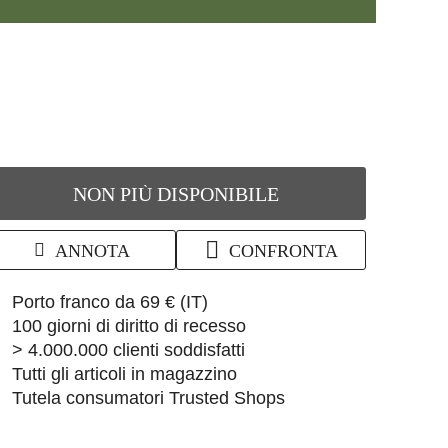
NON PIÙ DISPONIBILE
ANNOTA
CONFRONTA
Qui trovi ulteriori informazion
Porto franco da 69 € (IT)
Vai alla politica di reces
100 giorni di diritto di recesso
> 4.000.000 clienti soddisfatti
Tutti gli articoli in magazzino
Trovi tutte le informa
Tutela consumatori Trusted Shops