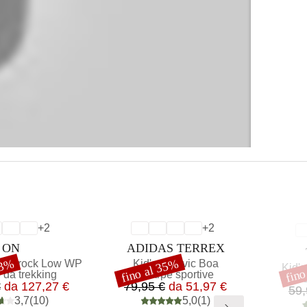
+
2
+
2
MARCHIO
MARCHIO
ON
ADIDAS TERREX
33%
fino al 35%
fino
Articolo
oudrock Low WP
Kid's Agravic Boa
Sconto
Scon
Artic
Kid's
di prodotti
Gruppo di prodotti
 da trekking
Scarpe sportive
G
S
Prezzo
Prezzo ridotto
Prezzo
Prezzo ridotto
€
da
127,27 €
79,95 €
da
51,97 €
59,
3,7
(
10
)
5,0
(
1
)