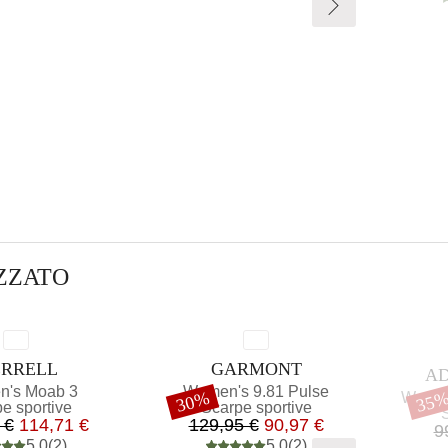
EZZATO
RCHIO
MARCHIO
RRELL
GARMONT
MA
AD
lo
Articolo
's Moab 3
Women's 9.81 Pulse
Sconto
Articol
Scon
30%
35
Women'
o di prodotti
Gruppo di prodotti
e sportive
Scarpe sportive
G
S
Prezzo
Prezzo ridotto
Prezzo
Prezzo ridotto
 €
114,71 €
129,95 €
90,97 €
9
5,0
(
2
)
5,0
(
2
)