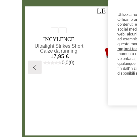
LE PERSON
Utilizziamo
Offriamo an
contenuti e
social medi
web; alcuni
MARCHIO
MAR
INCYLENCE
INO
ad esempio 
questo mo
fino al 30%
Articolo
Articolo
Ultralight Strikes Short
TrailTalon
Sconto
ragioni tec
Gruppo di prodotti
Gruppo di prod
Calze da running
Scarpe per tra
momento nel
Prezzo
P
Pr
17,95 €
159,95 €
da
volontaria,
0,0
(
0
)
qualunque m
fin dall'ini
disponibili