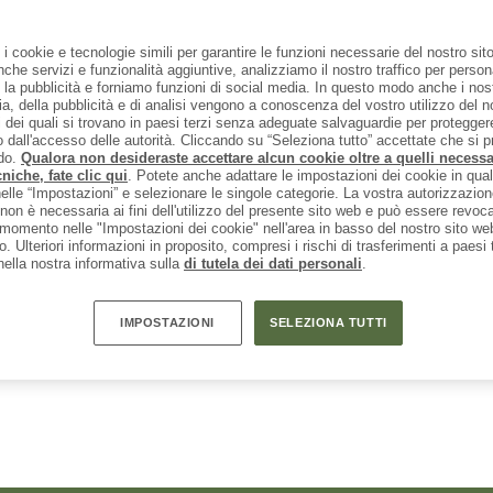
E CHE HANNO VISUALIZZATO, HANNO 
 i cookie e tecnologie simili per garantire le funzioni necessarie del nostro sit
che servizi e funzionalità aggiuntive, analizziamo il nostro traffico per person
 la pubblicità e forniamo funzioni di social media. In questo modo anche i nost
a, della pubblicità e di analisi vengono a conoscenza del vostro utilizzo del n
 dei quali si trovano in paesi terzi senza adeguate salvaguardie per proteggere 
CHIO
MARCHIO
MA
V8
INCYLENCE
INC
dall'accesso delle autorità. Cliccando su “Seleziona tutto” accettate che si p
do.
Qualora non desideraste accettare alcun cookie oltre a quelli necessa
Articolo
Articolo
 Speed
Running Polygons Short
Ultralig
niche, fate clic qui
. Potete anche adattare le impostazioni dei cookie in qual
otti
Gruppo di prodotti
Gruppo
il running
Calze da running
Calze
le “Impostazioni” e selezionare le singole categorie. La vostra autorizzazion
rezzo
ezzo ridotto
Prezzo
111,97 €
17,95 €
1
 non è necessaria ai fini dell'utilizzo del presente sito web e può essere revoca
4,8
(
5
)
0,0
(
0
)
omento nelle "Impostazioni dei cookie" nell'area in basso del nostro sito web 
zio. Ulteriori informazioni in proposito, compresi i rischi di trasferimenti a paesi
 nella nostra informativa sulla
di tutela dei dati personali
.
IMPOSTAZIONI
SELEZIONA TUTTI