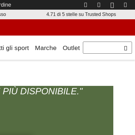
rdine
Al conto cliente
Alla lista prom
Al confron
Al C
sella informativa
Vai alla politica di recesso qui Si apre in una casella informa
Trovi tut
esso
4.71 di 5 stelle
su Trusted Shops
ti gli sport
Marche
Outlet
IÙ DISPONIBILE."