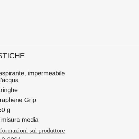
STICHE
raspirante, impermeabile
ll’acqua
tringhe
raphene Grip
50 g
n misura media
formazioni sul produttore