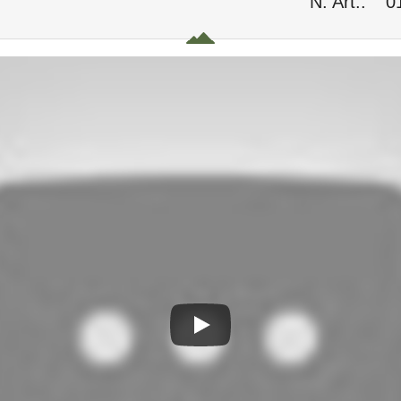
N. Art.:
0