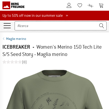
Al conto cliente
Al Ca
Alla lista promemo
Al confront
Up to 50% off now in our summer sale
Up to 50% off now in our summer sale »
Maglie merino
ICEBREAKER
-
Women's Merino 150 Tech Lite
S/S Seed Story - Maglia merino
(0)