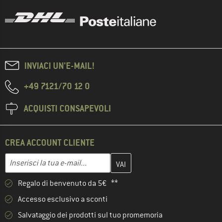
INVIACI UN'E-MAIL!
+49 7121/70 12 0
ACQUISTI CONSAPEVOLI
CREA ACCOUNT CLIENTE
Inserisci qui il tuo indirizzo e-mail e crea il tuo account cliente 
Indirizzo e-mail
Regalo di benvenuto da 5€ **
Accesso esclusivo a sconti
Salvataggio dei prodotti sul tuo promemoria