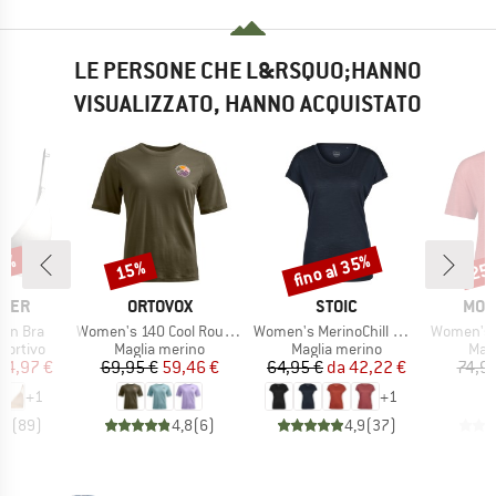
LE PERSONE CHE L&RSQUO;HANNO
VISUALIZZATO, HANNO ACQUISTATO
30%
fino al 35%
15%
25
Sconto
Sconto
Scon
O
MARCHIO
MARCHIO
MAR
AKER
ORTOVOX
STOIC
MON
Articolo
Articolo
Articolo
ren Bra
Women's 140 Cool Round Landscape T-Shirt
Women's MerinoChill MMXX. Göteborg Loose Tee
Women's Zephyr Mer
odotti
Gruppo di prodotti
Gruppo di prodotti
Grup
portivo
Maglia merino
Maglia merino
Mag
ezzo
ezzo ridotto
Prezzo
Prezzo ridotto
Prezzo
Prezzo ridotto
34,97 €
69,95 €
59,46 €
64,95 €
da
42,22 €
74,9
+
1
+
1
,2
(
89
)
4,8
(
6
)
4,9
(
37
)