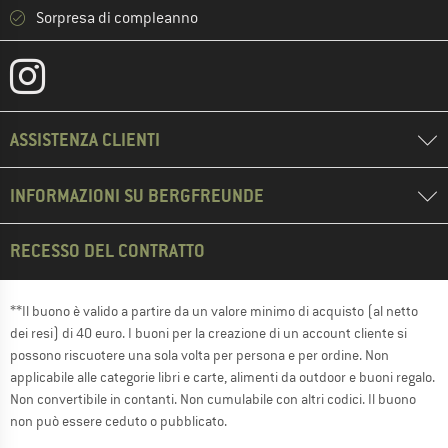
Sorpresa di compleanno
ASSISTENZA CLIENTI
INFORMAZIONI SU BERGFREUNDE
RECESSO DEL CONTRATTO
**Il buono è valido a partire da un valore minimo di acquisto (al netto
dei resi) di 40 euro. I buoni per la creazione di un account cliente si
possono riscuotere una sola volta per persona e per ordine. Non
applicabile alle categorie libri e carte, alimenti da outdoor e buoni regalo.
Non convertibile in contanti. Non cumulabile con altri codici. Il buono
non può essere ceduto o pubblicato.