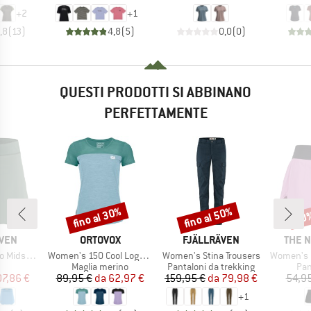
+
2
+
1
,8
(
13
)
4,8
(
5
)
0,0
(
0
)
QUESTI PRODOTTI SI ABBINANO
PERFETTAMENTE
fino al 30%
fino al 50%
30
Sconto
Sconto
Scon
O
MARCHIO
MARCHIO
MARC
ÄVEN
ORTOVOX
FJÄLLRÄVEN
THE 
Articolo
Articolo
Articolo
mer Skort
Women's 150 Cool Logo T-Shirt
Women's Stina Trousers
Women's Fl
o di prodotti
Gruppo di prodotti
Gruppo di prodotti
Gru
Maglia merino
Pantaloni da trekking
Pan
ezzo
ezzo ridotto
Prezzo
Prezzo ridotto
Prezzo
Prezzo ridotto
07,86 €
89,95 €
da
62,97 €
159,95 €
da
79,98 €
54,95
+
1