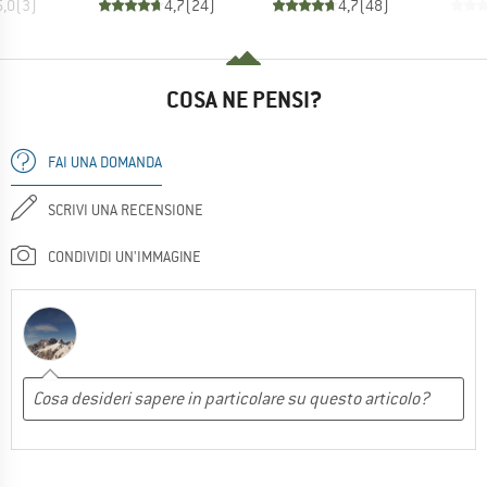
5,0
(
3
)
4,7
(
24
)
4,7
(
48
)
COSA NE PENSI?
FAI UNA DOMANDA
SCRIVI UNA RECENSIONE
CONDIVIDI UN'IMMAGINE