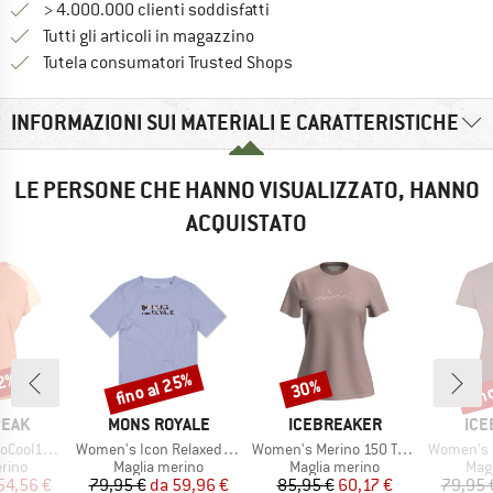
> 4.000.000 clienti soddisfatti
Tutti gli articoli in magazzino
Trovi tutte le informazioni q
Tutela consumatori Trusted Shops
INFORMAZIONI SUI MATERIALI E CARATTERISTICHE
LE PERSONE CHE HANNO VISUALIZZATO, HANNO
ACQUISTATO
22%
fino al 25%
fin
30%
Sconto
Sconto
Scon
O
MARCHIO
MARCHIO
MAR
PEAK
MONS ROYALE
ICEBREAKER
ICE
Articolo
Articolo
Articolo
enHe. T-Shirt
Women's Icon Relaxed Tee
Women's Merino 150 Tech Lite S/S Stars
Women's Merino Cool-
 prodotti
Gruppo di prodotti
Gruppo di prodotti
Grup
rino
Maglia merino
Maglia merino
Mag
ezzo
ezzo ridotto
Prezzo
Prezzo ridotto
Prezzo
Prezzo ridotto
54,56 €
79,95 €
da
59,96 €
85,95 €
60,17 €
79,95 