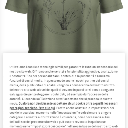
Utilizziamo i cookie e tecnologie simili per garantire le funzioni necessarie del
nostro sito web. Offriamo anche servizi e funzionalità aggiuntive, analizziamo
il nostro traffico per personalizzare i contenuti e la pubblicità e forniamo
Viste dettagliate
funzioni di social media. In questo modo anche i nostri partner dei social
media, della pubblicità e di analisi vengono a conoscenza del vostro utilizzo
del nostro sito web; alcuni dei quali si trovano in paesi terzi senza adeguate
salvaguardie per proteggere i vostri dati, ad esempio dall'accesso delle
autorità. Cliccando su “Seleziona tutto” accettate che si proceda in questo
modo.
Qualora non desideraste accettare alcun cookie oltre a quelli necessari
per ragioni tecniche, fate clic qui
. Potete anche adattare le impostazioni dei
Prezzo originale :
Prezzo:
85,95
€
cookie in qualsiasi momento nelle “Impostazioni” e selezionare le singole
categorie. La vostra autorizzazione è volontaria, non è necessaria ai fini
60,17
€
incl. IVA
dell'utilizzo del presente sito web e può essere revocata in qualunque
Informazioni sui costi di spedizione. Si apre in una
più Spese di spedizione
momento nelle "Impostazioni dei cookie" nell'area in basso del nostro sito web