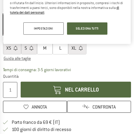
o rifiutata fin dall'inizio. Ulteriori informazioni in proposito, compresi i rischi di
trasferimenti a paesi terzi, sono disponibili nella nostra informativa sulla
di
Colore:
Lichen
tutela dei dati personali
.
IMPOSTAZIONI
SELEZIONA TUTTI
30%
30%
Scegli la taglia:
XS
S
M
L
XL
Guida alle taglie
Il link si apre in una casella infor
Tempi di consegna: 3-5 giorni lavorativi
Quantità:
NEL CARRELLO
ANNOTA
CONFRONTA
Qui trovi ulteriori informazioni sulle
Porto franco da 69 € (IT)
Vai alla politica di recesso qui 
100 giorni di diritto di recesso