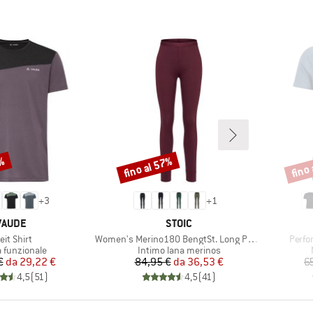
5%
fino al 57%
fino
Sconto
Scont
+
3
+
1
MARCHIO
MARCHIO
VAUDE
STOIC
ticolo
Articolo
Artico
eit Shirt
Women's Merino180 BengtSt. Long Pants
Perfo
o di prodotti
Gruppo di prodotti
a funzionale
Intimo lana merinos
Prezzo
Prezzo ridotto
Prezzo
Prezzo ridotto
€
da
29,22 €
84,95 €
da
36,53 €
6
4,5
(
51
)
4,5
(
41
)