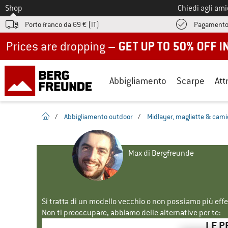
Allo
Shop
Chiedi agli am
Porto franco da 69 € (IT)
Pagamento
Up to 50% off now in our summer sale
Abbigliamento
Scarpe
Att
pagina iniziale
/
Abbigliamento outdoor
/
Midlayer, magliette & cami
Max di Bergfreunde
Si tratta di un modello vecchio o non possiamo più eff
Non ti preoccupare, abbiamo delle alternative per te:
LE P