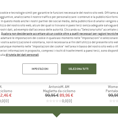
 cookie e tecnologie simili per garantire le funzioni necessarie del nostro sito web. Offriamo 
aggiuntive, analizziamo il nostro traffico per personalizzare i contenuti e la pubblicità e forn
 In questo modo anche i nostri partner dei social media, della pubblicità e di analisi vengon
ilizzo del nostro sito web; alcuni dei quali si trovano in paesi terzi senza adeguate salvaguard
vostri dati, ad esempio dall'accesso delle autorità. Cliccando su “Seleziona tutto” accettate 
.
Qualora non desideraste accettare alcun cookie oltre a quelli necessari per ragioni tecniche,
adattare le impostazioni dei cookie in qualsiasi momento nelle “Impostazioni” e selezionare 
 vostra autorizzazione è volontaria, non è necessaria ai fini dell'utilizzo del presente sito w
ualunque momento nelle "Impostazioni dei cookie" nell'area in basso del nostro sito web o rifi
lteriori informazioni in proposito, compresi i rischi di trasferimenti a paesi terzi, sono disponib
sulla
di tutela dei dati personali
.
10%
10%
Sconto
Sconto
IMPOSTAZIONI
SELEZIONA TUTTI
+
1
HIO
JA
MARCHIO
MALOJA
M
M
o
M.
Articolo
AntonioM. AM
Articol
Women
odotti
ciclismo
Gruppo di prodotti
Maglietta da ciclismo
Gruppo 
Pantalo
ezzo
ezzo ridotto
2,46 €
99,95 €
Prezzo
Prezzo ridotto
89,96 €
99,95
0,0
(
0
)
0,0
(
0
)