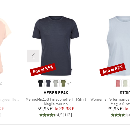
fino al 55%
fino al 62%
Sconto
Sconto
2
+
4
MARCHIO
MARC
HEBER PEAK
STOI
Articolo
Articolo
He. T-Shirt
MerinoMix150 PineconeHe. II T-Shirt
Women's PerformanceMerino
otti
Gruppo di prodotti
Gruppo di p
Maglia merino
Maglia funz
ridotto
Prezzo
Prezzo ridotto
Pr
Pr
6 €
59,95 €
da
26,98 €
29,95 €
da
)
4,5
(
117
)