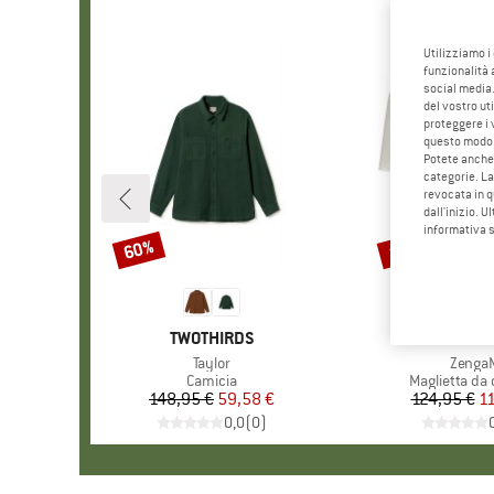
Utilizziamo i
funzionalità 
social media.
del vostro ut
proteggere i 
questo modo
Potete anche 
categorie. La
revocata in q
dall'inizio. U
informativa 
60%
10%
Sconto
Sconto
MARCHIO
TWOTHIRDS
MARC
MALO
Articolo
Taylor
Articol
Zenga
Gruppo di prodotti
Camicia
Gruppo di pr
Maglietta da 
148,95 €
Prezzo
Prezzo ridotto
59,58 €
124,95 €
Pr
Pr
11
0,0
(
0
)