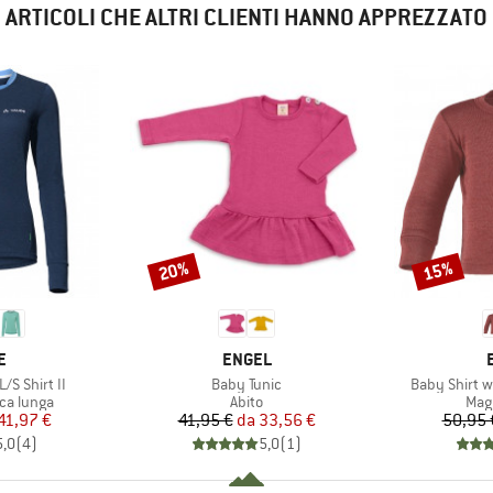
ARTICOLI CHE ALTRI CLIENTI HANNO APPREZZATO
20%
15%
Sconto
Sconto
HIO
MARCHIO
E
ENGEL
Articolo
Articolo
/S Shirt II
Baby Tunic
Baby Shirt w
dotti
Gruppo di prodotti
Grup
ca lunga
Abito
Mag
ezzo
ezzo ridotto
Prezzo
Prezzo ridotto
41,97 €
41,95 €
da
33,56 €
50,95 
5,0
(
4
)
5,0
(
1
)