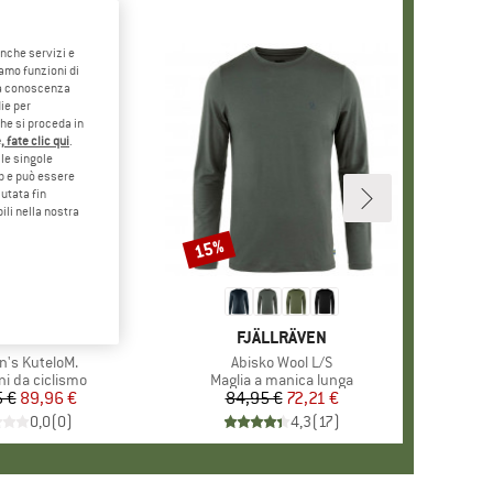
anche servizi e
iamo funzioni di
o a conoscenza
ie per
che si proceda in
 fate clic qui
.
le singole
eb e può essere
utata fin
ili nella nostra
15%
Sconto
ARCHIO
ALOJA
MARCHIO
FJÄLLRÄVEN
o
's KuteloM.
Articolo
Abisko Wool L/S
di prodotti
ni da ciclismo
Gruppo di prodotti
Maglia a manica lunga
 €
Prezzo
Prezzo ridotto
89,96 €
84,95 €
Prezzo
Prezzo ridotto
72,21 €
0,0
(
0
)
4,3
(
17
)