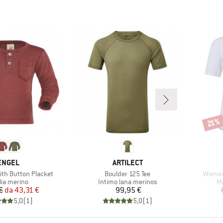
Scont
21%
MARCHIO
MARCHIO
ENGEL
ARTILECT
Articolo
Articol
ith Button Placket
Boulder 125 Tee
Women'
po di prodotti
Gruppo di prodotti
Gr
lia merino
Intimo lana merinos
Ma
Prezzo
Prezzo ridotto
Prezzo
€
da
43,31 €
99,95 €
5,0
(
1
)
5,0
(
1
)