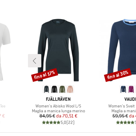
fino al 30%
fino al 17%
Sconto
Sconto
MARCHIO
MARC
FJÄLLRÄVEN
VAUD
Articolo
Articolo
Tee
Women's Abisko Wool L/S
Women's Sveit L
otti
Gruppo di prodotti
Gruppo di pro
Maglia a manica lunga merino
Maglia a mani
ridotto
Prezzo
Prezzo ridotto
Pr
Pr
7 €
84,95 €
da
70,51 €
59,95 €
da
)
5,0
(
22
)