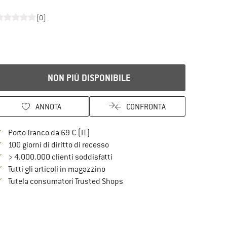
(0)
NON PIÙ DISPONIBILE
ANNOTA
CONFRONTA
Qui trovi ulteriori informazioni sulle spe
Porto franco da 69 € (IT)
Vai alla politica di recesso qui Si a
100 giorni di diritto di recesso
> 4.000.000 clienti soddisfatti
Tutti gli articoli in magazzino
Trovi tutte le informazioni qui!
Tutela consumatori Trusted Shops