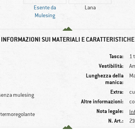
Esente da
Lana
Mulesing
INFORMAZIONI SUI MATERIALI E CARATTERISTICHE
Tasca:
1 
Vestibilità:
Am
Lunghezza della
Ma
manica:
Extra:
cu
 senza mulesing
Altre informazioni:
co
Nota legale:
In
, termoregolante
N. Art.:
21