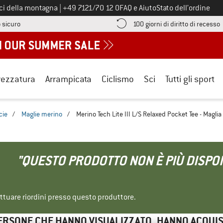
Chiamaci al numero
ici della montagna
|
+49 7121/70 12 0
FAQ e Aiuto
Stato dell’ordine
Qui trovi le informazioni di pagamento! Si apre in una casella informa
V
 sicuro
100 giorni di diritto di recesso
rezzatura
Arrampicata
Ciclismo
Sci
Tutti gli sport
cie
/
Maglie merino
/
Merino Tech Lite III L/S Relaxed Pocket Tee - Magli
"QUESTO PRODOTTO NON È PIÙ DISPON
ettuare riordini presso questo produttore.
ERSONE CHE HANNO VISUALIZZATO, HANNO ACQUI