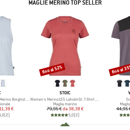
MAGLIE MERINO TOP SELLER
fino al 52%
fino al 3
Sconto
Sconto
HIO
MARCHIO
C
STOIC
Articolo
Ar
 BorgholmSt. Tank
Women's Merino155 LaholmSt. T-Shirt Daisy Flower
Sv
rodotti
Gruppo di prodotti
Grupp
ionale
Maglia merino
Magli
ezzo
ezzo ridotto
Prezzo
Prezzo ridotto
11,38 €
79,95 €
da
38,38 €
44,95 
4,0
(
2
)
5,0
(
2
)