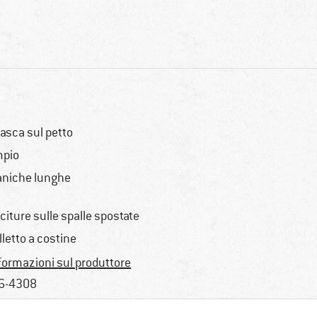
tasca sul petto
pio
niche lunghe
citure sulle spalle spostate
lletto a costine
formazioni sul produttore
6-4308