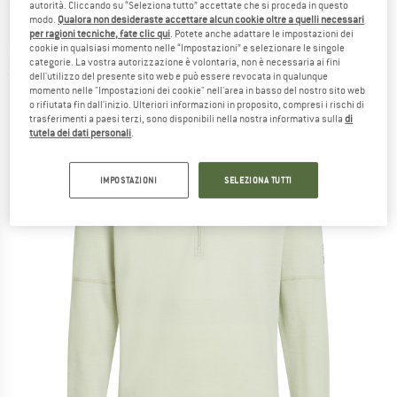
autorità. Cliccando su “Seleziona tutto” accettate che si proceda in questo
Elemental L/S Half Zip - Maglia a manica lunga
modo.
Qualora non desideraste accettare alcun cookie oltre a quelli necessari
per ragioni tecniche, fate clic qui
. Potete anche adattare le impostazioni dei
merino
cookie in qualsiasi momento nelle “Impostazioni” e selezionare le singole
categorie. La vostra autorizzazione è volontaria, non è necessaria ai fini
(0)
dell'utilizzo del presente sito web e può essere revocata in qualunque
momento nelle "Impostazioni dei cookie" nell'area in basso del nostro sito web
o rifiutata fin dall'inizio. Ulteriori informazioni in proposito, compresi i rischi di
trasferimenti a paesi terzi, sono disponibili nella nostra informativa sulla
di
tutela dei dati personali
.
IMPOSTAZIONI
SELEZIONA TUTTI