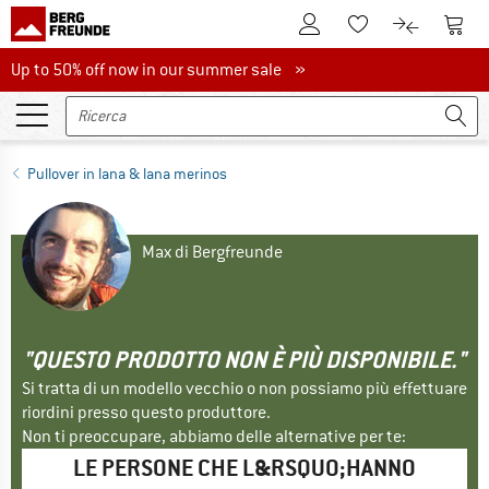
Al conto cliente
Al Ca
Alla lista promemo
Al confront
Up to 50% off now in our summer sale
Up to 50% off now in our summer sale »
Pullover in lana & lana merinos
Max di Bergfreunde
"QUESTO PRODOTTO NON È PIÙ DISPONIBILE."
Si tratta di un modello vecchio o non possiamo più effettuare
riordini presso questo produttore.
Non ti preoccupare, abbiamo delle alternative per te:
LE PERSONE CHE L&RSQUO;HANNO