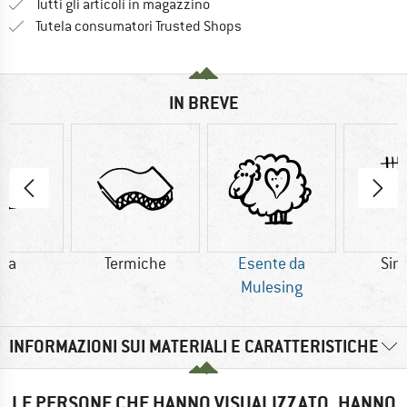
Tutti gli articoli in magazzino
Trovi tutte le informazioni q
Tutela consumatori Trusted Shops
IN BREVE
na
Termiche
Esente da
Sint
Mulesing
INFORMAZIONI SUI MATERIALI E CARATTERISTICHE
LE PERSONE CHE HANNO VISUALIZZATO, HANNO