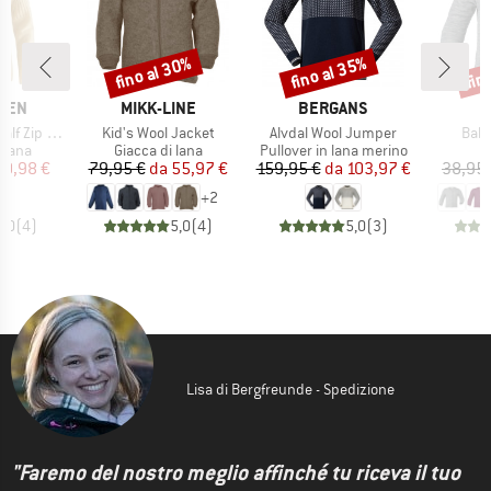
fino al 30%
fino al 35%
fin
Sconto
Sconto
Scon
O
MARCHIO
MARCHIO
ÄVEN
MIKK-LINE
BERGANS
Articolo
Articolo
Artic
 Zip Knit
Kid's Wool Jacket
Alvdal Wool Jumper
Baby
prodotti
Gruppo di prodotti
Gruppo di prodotti
G
i lana
Giacca di lana
Pullover in lana merino
C
ezzo
ezzo ridotto
Prezzo
Prezzo ridotto
Prezzo
Prezzo ridotto
40,98 €
79,95 €
da
55,97 €
159,95 €
da
103,97 €
38,95 
+
2
5,0
(
4
)
5,0
(
4
)
5,0
(
3
)
Lisa di Bergfreunde - Spedizione
"Faremo del nostro meglio affinché tu riceva il tuo