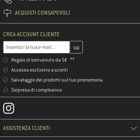
ACQUISTI CONSAPEVOLI
CREA ACCOUNT CLIENTE
Inserisci qui il tuo indirizzo e-mail e crea il tuo account cliente 
Indirizzo e-mail
Regalo di benvenuto da 5€ **
Accesso esclusivo a sconti
Salvataggio dei prodotti sul tuo promemoria
Sorpresa di compleanno
ASSISTENZA CLIENTI