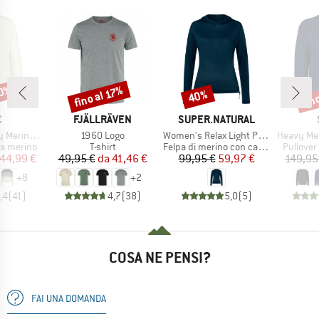
70%
fin
fino al 17%
40%
Sconto
Sconto
Scon
HIO
MARCHIO
MARCHIO
C
FJÄLLRÄVEN
SUPER.NATURAL
Articolo
Articolo
Articolo
Rutvik Sweater
1960 Logo
Women's Relax Light Pocket Hoodie
Heavy MerinoKnit
dotti
Gruppo di prodotti
Gruppo di prodotti
Gruppo d
na merino
T-shirt
Felpa di merino con cappuccio
Pullover
ezzo
ezzo ridotto
Prezzo
Prezzo ridotto
Prezzo
Prezzo ridotto
44,99 €
49,95 €
da
41,46 €
99,95 €
59,97 €
149,95
+
8
+
2
,4
(
41
)
4,7
(
38
)
5,0
(
5
)
COSA NE PENSI?
FAI UNA DOMANDA