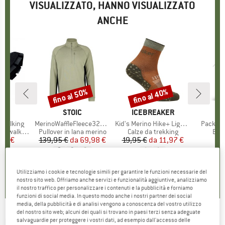
VISUALIZZATO, HANNO VISUALIZZATO
ANCHE
fino al 50%
fino al 40%
Sconto
Sconto
CHIO
MARCHIO
STOIC
MARCHIO
ICEBREAKER
 Walking
Articolo
MerinoWaffleFleece320 NorrdalSt. Half Zip
Articolo
Kid's Merino Hike+ Light Crew
Articolo
Packabl
tti
c walking
Gruppo di prodotti
Pullover in lana merino
Gruppo di prodotti
Calze da trekking
Grup
Bor
ezzo
ezzo ridotto
46 €
139,95 €
da
Prezzo
Prezzo ridotto
69,98 €
19,95 €
da
Prezzo
Prezzo ridotto
11,97 €
1
5,0
(
3
)
4,4
(
8
)
0,0
(
0
)
Utilizziamo i cookie e tecnologie simili per garantire le funzioni necessarie del
nostro sito web. Offriamo anche servizi e funzionalità aggiuntive, analizziamo
il nostro traffico per personalizzare i contenuti e la pubblicità e forniamo
funzioni di social media. In questo modo anche i nostri partner dei social
media, della pubblicità e di analisi vengono a conoscenza del vostro utilizzo
del nostro sito web; alcuni dei quali si trovano in paesi terzi senza adeguate
ICEBREAKER
-
Merino 360 RealFleece
salvaguardie per proteggere i vostri dati, ad esempio dall'accesso delle