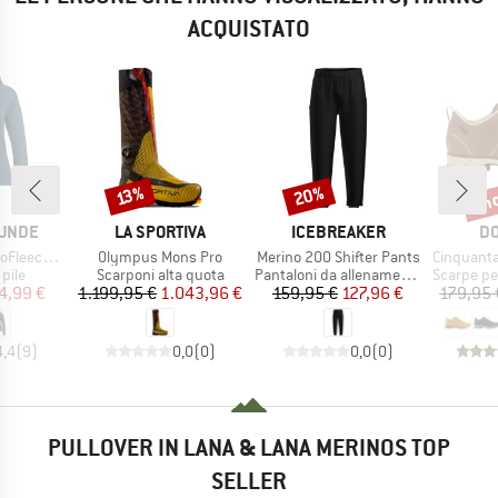
ACQUISTATO
fin
20%
Sconto
Sconto
Scon
13%
MARCHIO
MARCHIO
MA
UNDE
LA SPORTIVA
ICEBREAKER
DO
Articolo
Articolo
Articolo
BF. Zip Hoody
Olympus Mons Pro
Merino 200 Shifter Pants
Cinquantaquattro Low 
 prodotti
Gruppo di prodotti
Gruppo di prodotti
Gruppo di
 pile
Scarponi alta quota
Pantaloni da allenamento
Scarpe per 
ezzo
ezzo ridotto
Prezzo
Prezzo ridotto
Prezzo
Prezzo ridotto
4,99 €
1.199,95 €
1.043,96 €
159,95 €
127,96 €
179,95 
4,4
(
9
)
0,0
(
0
)
0,0
(
0
)
PULLOVER IN LANA & LANA MERINOS TOP
SELLER