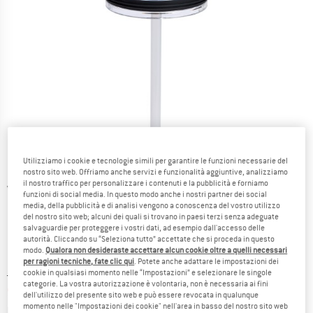
Utilizziamo i cookie e tecnologie simili per garantire le funzioni necessarie del
nostro sito web. Offriamo anche servizi e funzionalità aggiuntive, analizziamo
il nostro traffico per personalizzare i contenuti e la pubblicità e forniamo
Viste dettagliate
funzioni di social media. In questo modo anche i nostri partner dei social
media, della pubblicità e di analisi vengono a conoscenza del vostro utilizzo
del nostro sito web; alcuni dei quali si trovano in paesi terzi senza adeguate
salvaguardie per proteggere i vostri dati, ad esempio dall'accesso delle
autorità. Cliccando su “Seleziona tutto” accettate che si proceda in questo
modo.
Qualora non desideraste accettare alcun cookie oltre a quelli necessari
per ragioni tecniche, fate clic qui
. Potete anche adattare le impostazioni dei
Prezzo originale :
Prezzo:
12,95
€
cookie in qualsiasi momento nelle “Impostazioni” e selezionare le singole
categorie. La vostra autorizzazione è volontaria, non è necessaria ai fini
9,71
€
incl. IVA
dell'utilizzo del presente sito web e può essere revocata in qualunque
Informazioni sui costi di spedizione. Si apre in una
momento nelle "Impostazioni dei cookie" nell'area in basso del nostro sito web
più Spese di spedizione