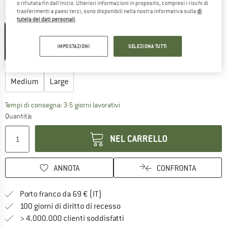
o rifiutata fin dall'inizio. Ulteriori informazioni in proposito, compresi i rischi di
trasferimenti a paesi terzi, sono disponibili nella nostra informativa sulla
di
Colore:
Clear / Black
tutela dei dati personali
.
IMPOSTAZIONI
SELEZIONA TUTTI
25%
Scegli la taglia:
Medium
Large
Il link si apre in una casella infor
Tempi di consegna: 3-5 giorni lavorativi
Quantità:
NEL CARRELLO
ANNOTA
CONFRONTA
Qui trovi ulteriori informazioni sulle
Porto franco da 69 € (IT)
Vai alla politica di recesso qui 
100 giorni di diritto di recesso
> 4.000.000 clienti soddisfatti