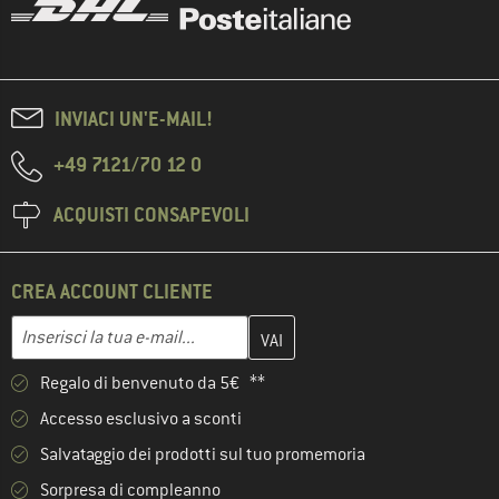
INVIACI UN'E-MAIL!
+49 7121/70 12 0
ACQUISTI CONSAPEVOLI
CREA ACCOUNT CLIENTE
Inserisci qui il tuo indirizzo e-mail e crea il tuo account cliente 
Indirizzo e-mail
Regalo di benvenuto da 5€ **
Accesso esclusivo a sconti
Salvataggio dei prodotti sul tuo promemoria
Sorpresa di compleanno