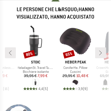
LE PERSONE CHE L&RSQUO;HANNO
VISUALIZZATO, HANNO ACQUISTATO
fin
80%
65%
Sconto
Sconto
Scon
HIO
MARCHIO
MARCHIO
MAR
C
STOIC
HEBER PEAK
HEB
Articolo
Articolo
Articolo
l Bottle 500ml
HeladagenSt. Travel Tumbler
ConiferHe. Pillow
CrownHe. II
di prodotti
Gruppo di prodotti
Gruppo di prodotti
Gru
ia
Bicchiere isolante
Cuscini
Giac
ezzo
ezzo ridotto
Prezzo
Prezzo ridotto
Prezzo
Prezzo ridotto
,19 €
39,95 €
7,99 €
29,95 €
10,48 €
69,95 
,2
(
16
)
4,4
(
5
)
3,9
(
9
)