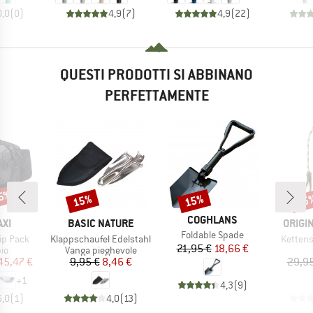
0,0
(
0
)
4,9
(
7
)
4,9
(
22
)
QUESTI PRODOTTI SI ABBINANO
PERFETTAMENTE
35%
15%
15%
15
Sconto
Sconto
Scon
MARCHIO
COGHLANS
IO
MARCHIO
MARCH
XI
BASIC NATURE
ORIGI
Articolo
Foldable Spade
Articolo
Articolo
Hip Pack
Klappschaufel Edelstahl
Kettens
Prezzo
Prezzo ridotto
21,95 €
18,66 €
di prodotti
Gruppo di prodotti
io
Vanga pieghevole
ezzo
ezzo ridotto
Prezzo
Prezzo ridotto
45,47 €
9,95 €
8,46 €
29,95
+
1
4,3
(
9
)
5,0
(
1
)
4,0
(
13
)