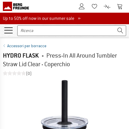
Al conto cliente
Al Ca
Alla lista promemo
Al confront
Up to 50% off now in our summer sale
Up to 50% off now in our summer sale »
Accessori per borracce
HYDRO FLASK
-
Press-In All Around Tumbler
Straw Lid Clear - Coperchio
(0)