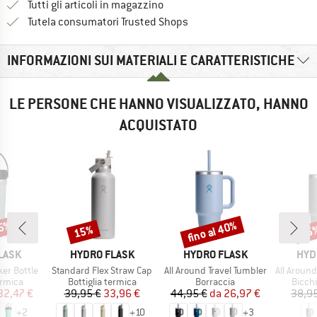
Tutti gli articoli in magazzino
Trovi tutte le informazioni q
Tutela consumatori Trusted Shops
INFORMAZIONI SUI MATERIALI E CARATTERISTICHE
LE PERSONE CHE HANNO VISUALIZZATO, HANNO
ACQUISTATO
35%
fino al 40%
15%
35
Sconto
Sconto
Scon
MARCHIO
MARCHIO
MAR
LASK
HYDRO FLASK
HYDRO FLASK
HYD
Articolo
Articolo
Articolo
er Bottle
Standard Flex Straw Cap
All Around Travel Tumbler
All Around Tr
prodotti
Gruppo di prodotti
Gruppo di prodotti
Gruppo
ermica
Bottiglia termica
Borraccia
Bicchi
ezzo
ezzo ridotto
Prezzo
Prezzo ridotto
Prezzo
Prezzo ridotto
32,47 €
39,95 €
33,96 €
44,95 €
da
26,97 €
38,95
+
2
+
10
+
3