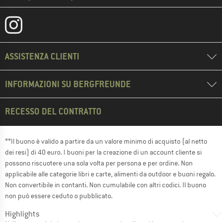
ASSISTENZA CLIENTI
INFORMAZIONI SU BERGFREUNDE
RECESSO DEL CONTRATTO
**Il buono è valido a partire da un valore minimo di acquisto (al netto
dei resi) di 40 euro. I buoni per la creazione di un account cliente si
possono riscuotere una sola volta per persona e per ordine. Non
applicabile alle categorie libri e carte, alimenti da outdoor e buoni regalo.
Non convertibile in contanti. Non cumulabile con altri codici. Il buono
non può essere ceduto o pubblicato.
Highlights