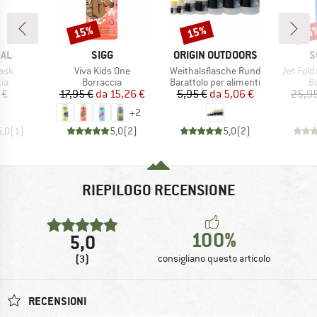
15%
15%
15
Sconto
Sconto
Scon
IO
MARCHIO
MARCHIO
M
AL
SIGG
ORIGIN OUTDOORS
S
Articolo
Articolo
Articolo
ask
Viva Kids One
Weithalsflasche Rund
Jet Fold
di prodotti
Gruppo di prodotti
Gruppo di prodotti
Gr
ia
Borraccia
Barattolo per alimenti
B
ezzo
Prezzo
Prezzo ridotto
Prezzo
Prezzo ridotto
 €
17,95 €
da
15,26 €
5,95 €
da
5,06 €
25,95
+
2
5,0
(
1
)
5,0
(
2
)
5,0
(
2
)
RIEPILOGO RECENSIONE
100%
5,0
(3)
consigliano questo articolo
RECENSIONI