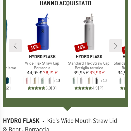
HANNO ACQUISTATO
fin
15%
15%
Sconto
Sconto
Scon
IO
OX
MARCHIO
HYDRO FLASK
MARCHIO
HYDRO FLASK
MAR
HYD
 20
Articolo
Wide Flex Straw Cap
Articolo
Standard Flex Straw Cap
Articolo
Standard Mouth w
otti
rsionismo
Gruppo di prodotti
Borraccia
Gruppo di prodotti
Bottiglia termica
Grupp
Botti
5 €
ezzo
44,95 €
Prezzo
Prezzo ridotto
38,21 €
39,95 €
Prezzo
Prezzo ridotto
33,96 €
34,95 
+
10
+
10
,8
(
12
)
5,0
(
3
)
4,9
(
7
)
HYDRO FLASK
-
Kid's Wide Mouth Straw Lid
& Boot - Borraccia