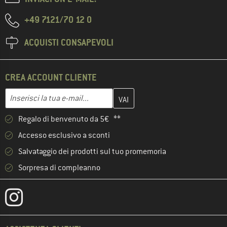
+49 7121/70 12 0
ACQUISTI CONSAPEVOLI
CREA ACCOUNT CLIENTE
Inserisci qui il tuo indirizzo e-mail e crea il tuo account cliente 
Inserisci la tua e-mail...
Regalo di benvenuto da 5€ **
Accesso esclusivo a sconti
Salvataggio dei prodotti sul tuo promemoria
Sorpresa di compleanno