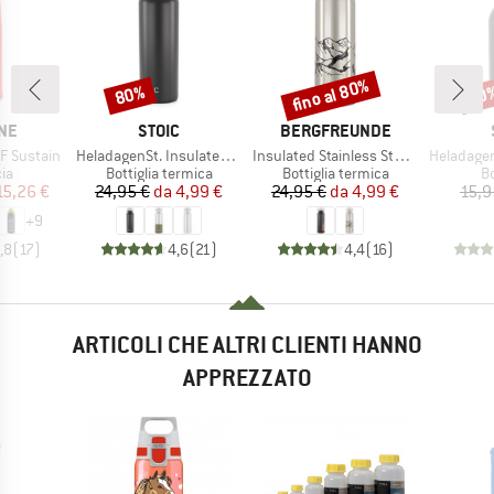
fino al 80%
80%
80
Sconto
Sconto
Scon
IO
MARCHIO
MARCHIO
NE
STOIC
BERGFREUNDE
Articolo
Articolo
Articolo
TF Sustain
HeladagenSt. Insulated Stainless Steel Bottle 500
Insulated Stainless Steel Bottle 500ml
HeladagenSt. Stain
di prodotti
Gruppo di prodotti
Gruppo di prodotti
Gr
ia
Bottiglia termica
Bottiglia termica
B
ezzo
ezzo ridotto
Prezzo
Prezzo ridotto
Prezzo
Prezzo ridotto
15,26 €
24,95 €
da
4,99 €
24,95 €
da
4,99 €
15,9
+
9
,8
(
17
)
4,6
(
21
)
4,4
(
16
)
ARTICOLI CHE ALTRI CLIENTI HANNO
APPREZZATO