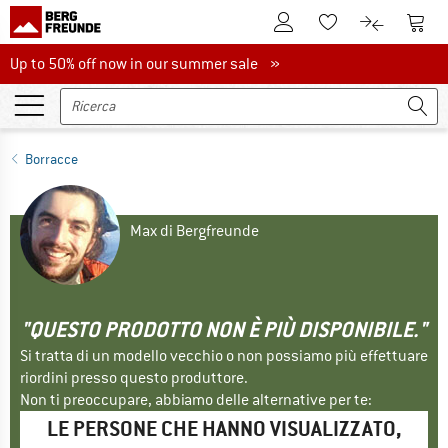
Al conto cliente
Al Ca
Alla lista promemo
Al confront
Up to 50% off now in our summer sale
Up to 50% off now in our summer sale »
Borracce
Max di Bergfreunde
"QUESTO PRODOTTO NON È PIÙ DISPONIBILE."
Si tratta di un modello vecchio o non possiamo più effettuare
riordini presso questo produttore.
Non ti preoccupare, abbiamo delle alternative per te:
LE PERSONE CHE HANNO VISUALIZZATO,