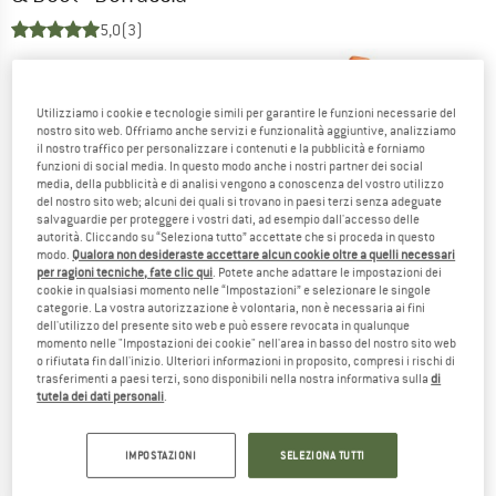
5,0
(3)
Utilizziamo i cookie e tecnologie simili per garantire le funzioni necessarie del
nostro sito web. Offriamo anche servizi e funzionalità aggiuntive, analizziamo
il nostro traffico per personalizzare i contenuti e la pubblicità e forniamo
funzioni di social media. In questo modo anche i nostri partner dei social
media, della pubblicità e di analisi vengono a conoscenza del vostro utilizzo
del nostro sito web; alcuni dei quali si trovano in paesi terzi senza adeguate
salvaguardie per proteggere i vostri dati, ad esempio dall'accesso delle
autorità. Cliccando su “Seleziona tutto” accettate che si proceda in questo
modo.
Qualora non desideraste accettare alcun cookie oltre a quelli necessari
per ragioni tecniche, fate clic qui
. Potete anche adattare le impostazioni dei
cookie in qualsiasi momento nelle “Impostazioni” e selezionare le singole
categorie. La vostra autorizzazione è volontaria, non è necessaria ai fini
dell'utilizzo del presente sito web e può essere revocata in qualunque
momento nelle "Impostazioni dei cookie" nell'area in basso del nostro sito web
o rifiutata fin dall'inizio. Ulteriori informazioni in proposito, compresi i rischi di
trasferimenti a paesi terzi, sono disponibili nella nostra informativa sulla
di
tutela dei dati personali
.
IMPOSTAZIONI
SELEZIONA TUTTI