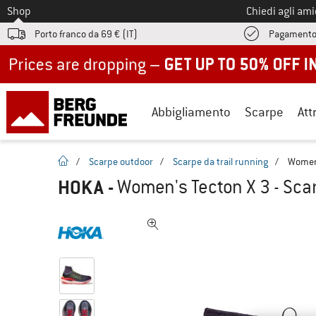
Allo
Shop
Chiedi agli am
Porto franco da 69 € (IT)
Pagamento
Up to 50% off now in our summer sale
Abbigliamento
Scarpe
Att
pagina iniziale
/
Scarpe outdoor
/
Scarpe da trail running
/
Women'
HOKA
-
Women's Tecton X 3 - Scar