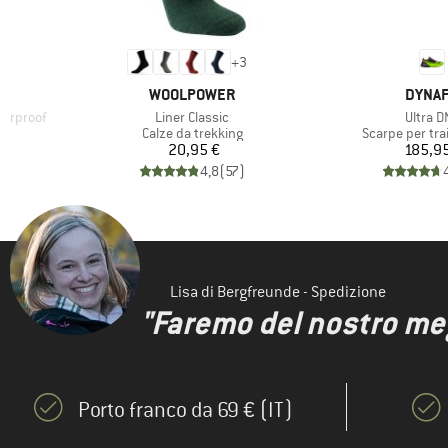
+
3
MARCHIO
MARCH
WOOLPOWER
DYNAF
Articolo
Articolo
erproof
Liner Classic
Ultra D
odotti
Gruppo di prodotti
Gruppo di prod
Calze da trekking
Scarpe per tra
Prezzo
Pr
20,95 €
185,9
)
4,8
(
57
)
Lisa di Bergfreunde - Spedizione
"Faremo del nostro megl
Porto franco da 69 € (IT)