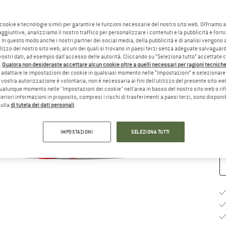
Sc
 cookie e tecnologie simili per garantire le funzioni necessarie del nostro sito web. Offriamo 
aggiuntive, analizziamo il nostro traffico per personalizzare i contenuti e la pubblicità e forn
 In questo modo anche i nostri partner dei social media, della pubblicità e di analisi vengon
ilizzo del nostro sito web; alcuni dei quali si trovano in paesi terzi senza adeguate salvaguard
vostri dati, ad esempio dall'accesso delle autorità. Cliccando su “Seleziona tutto” accettate 
.
Qualora non desideraste accettare alcun cookie oltre a quelli necessari per ragioni tecniche,
adattare le impostazioni dei cookie in qualsiasi momento nelle “Impostazioni” e selezionare 
Gu
 vostra autorizzazione è volontaria, non è necessaria ai fini dell'utilizzo del presente sito w
ualunque momento nelle "Impostazioni dei cookie" nell'area in basso del nostro sito web o rifi
lteriori informazioni in proposito, compresi i rischi di trasferimenti a paesi terzi, sono disponib
Te
sulla
di tutela dei dati personali
.
Qu
IMPOSTAZIONI
SELEZIONA TUTTI