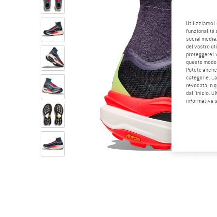
Utilizziamo i
funzionalità 
social media.
del vostro ut
proteggere i 
questo modo
Potete anche 
categorie. La
revocata in q
dall'inizio. U
informativa 