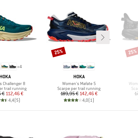
25%
25%
Sconto
Scont
+
4
MARCHIO
MARCHIO
HOKA
HOKA
Articolo
Artic
 Challenger 8
Women's Mafate 5
Wome
 prodotti
Gruppo di prodotti
Gru
r trail running
Scarpe per trail running
Sca
Prezzo
Prezzo ridotto
Prezzo
Prezzo ridotto
5 €
112,46 €
189,95 €
142,46 €
1
4,4
(
5
)
4,0
(
1
)