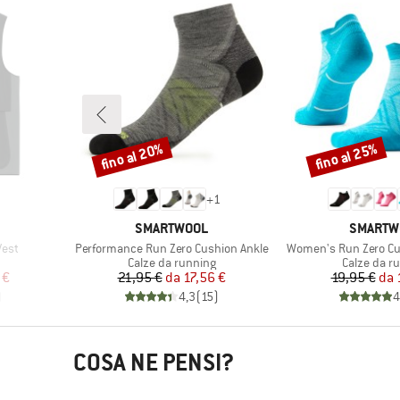
fino al 20%
fino al 25%
Sconto
Sconto
+
1
O
MARCHIO
MARCHI
SMARTWOOL
SMARTW
Articolo
Articolo
est
Performance Run Zero Cushion Ankle
Women's Run Zero Cu
otti
Gruppo di prodotti
Gruppo di 
Calze da running
Calze da r
ridotto
Prezzo
Prezzo ridotto
Pr
Pr
 €
21,95 €
da
17,56 €
19,95 €
da
)
4,3
(
15
)
4
COSA NE PENSI?