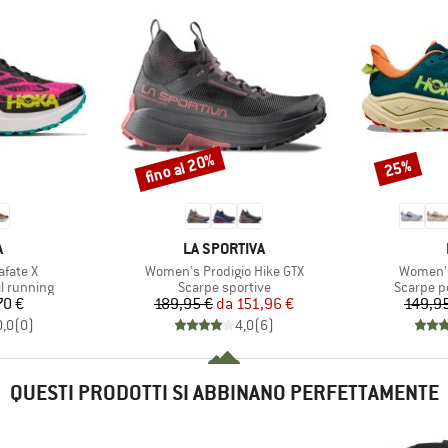
fino al 20%
25%
Sconto
Sconto
HIO
MARCHIO
A
LA SPORTIVA
Articolo
Articolo
fate X
Women's Prodigio Hike GTX
Women's
otti
Gruppo di prodotti
Gruppo di
il running
Scarpe sportive
Scarpe pe
ezzo
Prezzo
Prezzo ridotto
70 €
189,95 €
da
151,96 €
149,9
0,0
(
0
)
4,0
(
6
)
QUESTI PRODOTTI SI ABBINANO PERFETTAMENTE