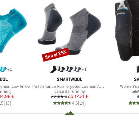
fino al 25%
Sconto
+
1
+
1
O
MARCHIO
M
OOL
SMARTWOOL
S
Articolo
Articolo
shion Low Ankle
Performance Run Targeted Cushion Ankle
Women's A
prodotti
Gruppo di prodotti
Grup
unning
Calze da running
Gile
ezzo
ezzo ridotto
Prezzo
Prezzo ridotto
14,96 €
22,95 €
da
17,21 €
9
,9
(
13
)
4,6
(
14
)