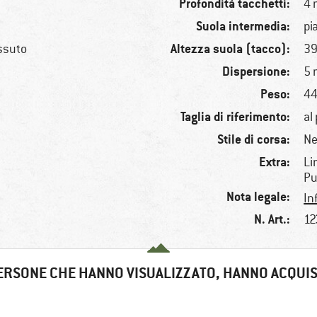
Profondità tacchetti:
4
Suola intermedia:
pi
Altezza suola (tacco):
essuto
3
Dispersione:
5
Peso:
44
Taglia di riferimento:
al
Stile di corsa:
Ne
Extra:
Li
Pu
Nota legale:
In
N. Art.:
12
ERSONE CHE HANNO VISUALIZZATO, HANNO ACQUI