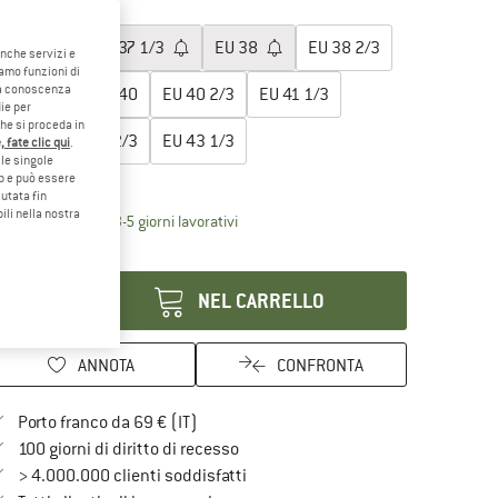
egli la taglia:
EU
36 2/3
EU
37 1/3
EU
38
EU
38 2/3
anche servizi e
iamo funzioni di
o a conoscenza
EU
39 1/3
EU
40
EU
40 2/3
EU
41 1/3
ie per
che si proceda in
EU
42
EU
42 2/3
EU
43 1/3
 fate clic qui
.
le singole
ida alle taglie
eb e può essere
utata fin
ili nella nostra
Il link si apre in una casella informati
mpi di consegna: 3-5 giorni lavorativi
antità:
NEL CARRELLO
ANNOTA
CONFRONTA
Qui trovi ulteriori informazioni sulle spe
Porto franco da 69 € (IT)
Vai alla politica di recesso qui Si a
100 giorni di diritto di recesso
> 4.000.000 clienti soddisfatti