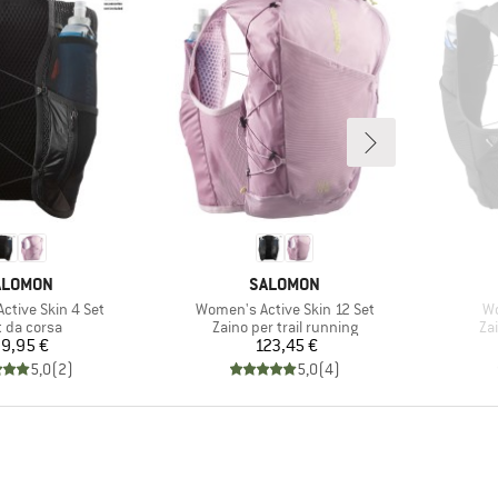
ARCHIO
MARCHIO
ALOMON
SALOMON
Articolo
Ar
ctive Skin 4 Set
Women's Active Skin 12 Set
Wo
po di prodotti
Gruppo di prodotti
Gru
t da corsa
Zaino per trail running
Zai
Prezzo
Prezzo
9,95 €
123,45 €
5,0
(
2
)
5,0
(
4
)