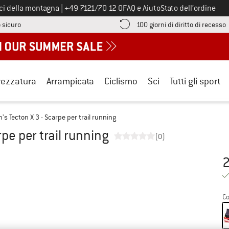
Chiamaci al numero
ici della montagna
|
+49 7121/70 12 0
FAQ e Aiuto
Stato dell’ordine
Qui trovi le informazioni di pagamento! Si apre in una casella informa
V
 sicuro
100 giorni di diritto di recesso
rezzatura
Arrampicata
Ciclismo
Sci
Tutti gli sport
s Tecton X 3 - Scarpe per trail running
pe per trail running
(0)
2
Pr
Co