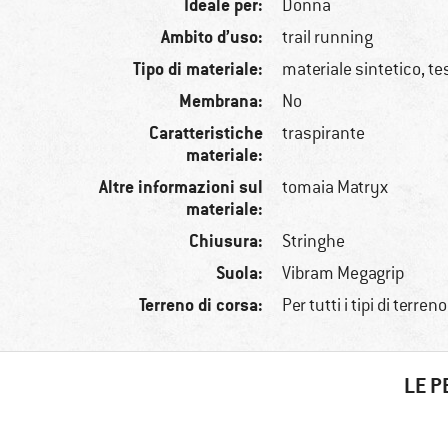
Ideale per:
Donna
Ambito d’uso:
trail running
Tipo di materiale:
materiale sintetico, t
Membrana:
No
Caratteristiche
traspirante
materiale:
Altre informazioni sul
tomaia Matryx
materiale:
Chiusura:
Stringhe
Suola:
Vibram Megagrip
Terreno di corsa:
Per tutti i tipi di terreno
LE P