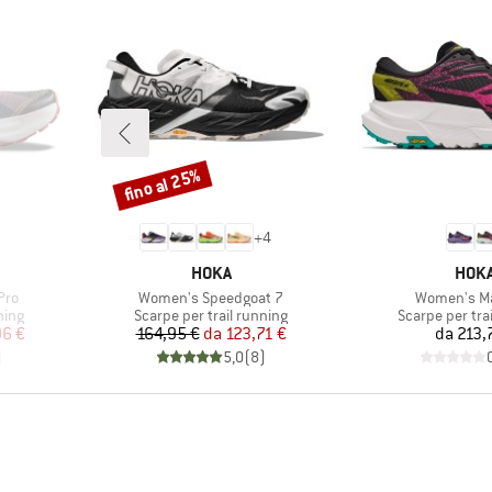
fino al 25%
Sconto
+
4
MARCHIO
MARC
HOKA
HOK
Articolo
Articolo
Pro
Women's Speedgoat 7
Women's Ma
Gruppo di prodotti
Gruppo di prod
ning
Scarpe per trail running
Scarpe per tra
ridotto
Prezzo
Prezzo ridotto
Pr
96 €
164,95 €
da
123,71 €
da
213,
)
5,0
(
8
)