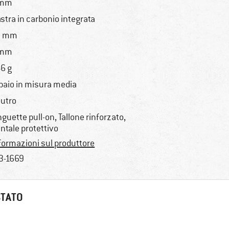
 mm
astra in carbonio integrata
9 mm
 mm
6 g
 paio in misura media
utro
nguette pull-on, Tallone rinforzato,
ntale protettivo
formazioni sul produttore
3-1669
STATO