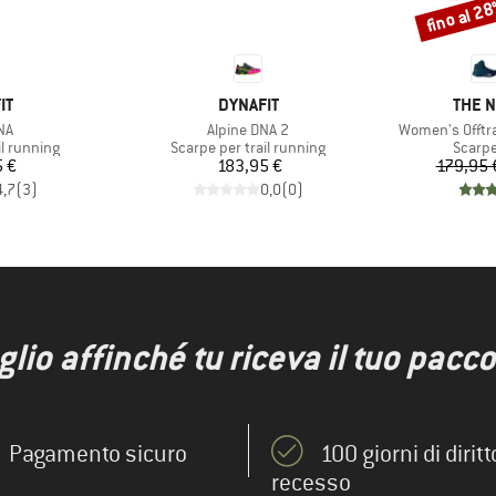
fino al 2
Sconto
IO
MARCHIO
MARC
IT
DYNAFIT
THE 
Articolo
Articolo
NA
Alpine DNA 2
Women's Offtra
otti
Gruppo di prodotti
Gruppo
il running
Scarpe per trail running
Scarpe
ezzo
Prezzo
5 €
183,95 €
179,95 
4,7
(
3
)
0,0
(
0
)
io affinché tu riceva il tuo pacco 
Pagamento sicuro
100 giorni di diritt
recesso