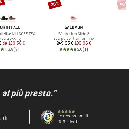
8%
20%
50%
Sconto
Scont
HIO
MARCHIO
NORTH FACE
SALOMON
Articolo
A
il Hike Mid GORE-TEX
S/Lab Ultra Glide 2
W
 di prodotti
Gruppo di prodotti
G
 da trekking
Scarpe per trail running
R
Prezzo
Prezzo ridotto
Prezzo
Prezzo ridotto
€
da
129,56 €
249,95 €
199,96 €
3,8
(
5
)
5,0
(
1
)
al più presto."
Le recensioni di
o di
989 clienti