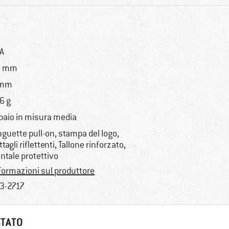
A
2 mm
 mm
6 g
 paio in misura media
nguette pull-on, stampa del logo,
ttagli riflettenti, Tallone rinforzato,
ntale protettivo
formazioni sul produttore
3-2717
STATO