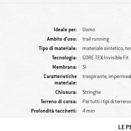
Ideale per:
Uomo
Ambito d’uso:
trail running
Tipo di materiale:
materiale sintetico, t
Tecnologia:
GORE-TEX Invisible Fit
Membrana:
Sì
Caratteristiche
traspirante, impermeab
materiale:
Chiusura:
Stringhe
Terreno di corsa:
Per tutti i tipi di terreno
Profondità tacchetti:
4 mm
LE P