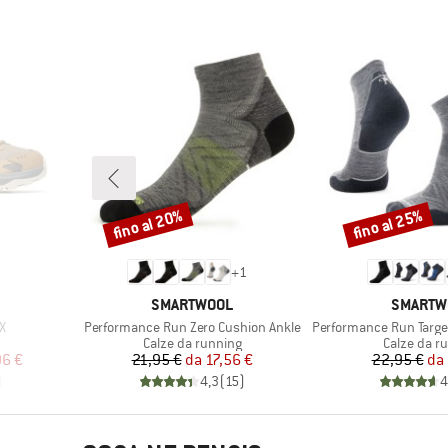
fino al 20%
fino al 25%
Sconto
Sconto
+
1
MARCHIO
MARCHI
SMARTWOOL
SMARTW
Articolo
Articolo
X
Performance Run Zero Cushion Ankle
Performance Run Targete
tti
Gruppo di prodotti
Gruppo di 
Calze da running
Calze da r
ridotto
Prezzo
Prezzo ridotto
Pr
Pr
96 €
21,95 €
da
17,56 €
22,95 €
da
)
4,3
(
15
)
4