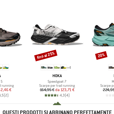
fino al 25%
20%
Sconto
Sconto
+
4
HIO
MARCHIO
A
HOKA
o
Articolo
A
 5
Speedgoat 7
M
otti
Gruppo di prodotti
Gruppo di
il running
Scarpe per trail running
Scarpe pe
ezzo
ezzo ridotto
Prezzo
Prezzo ridotto
42,46 €
164,95 €
da
123,71 €
224,95
4,5
(
2
)
4,3
(
4
)
QUESTI PRODOTTI SI ABBINANO PERFETTAMENTE