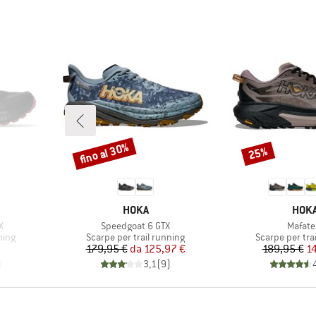
fino al 30%
25%
Sconto
Sconto
MARCHIO
MARC
HOKA
HOK
Articolo
Articol
X
Speedgoat 6 GTX
Mafate
Gruppo di prodotti
Gruppo di prod
ning
Scarpe per trail running
Scarpe per tra
Prezzo
Prezzo ridotto
Pr
Pr
179,95 €
da
125,97 €
189,95 €
1
)
3,1
(
9
)