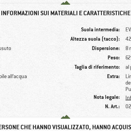
INFORMAZIONI SUI MATERIALI E CARATTERISTICHE
Suola intermedia:
EV
Altezza suola (tacco):
4
Dispersione:
essuto
8
Peso:
62
Taglia di riferimento:
al
Extra:
ile all’acqua
Li
de
Pu
Nota legale:
In
N. Art.:
02
ERSONE CHE HANNO VISUALIZZATO, HANNO ACQUI