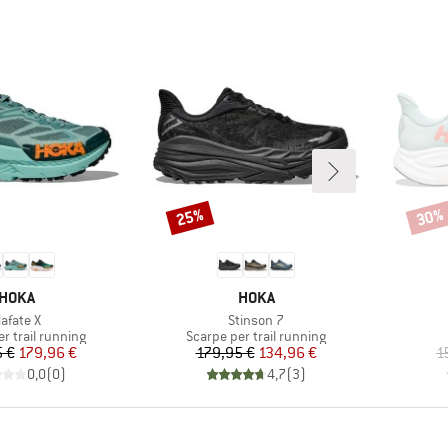
25%
30%
Sconto
Scont
MARCHIO
MARCHIO
HOKA
HOKA
rticolo
Articolo
afate X
Stinson 7
 prodotti
Gruppo di prodotti
r trail running
Scarpe per trail running
Prezzo
Prezzo ridotto
Prezzo
Prezzo ridotto
 €
179,96 €
179,95 €
134,96 €
1
0,0
(
0
)
4,7
(
3
)