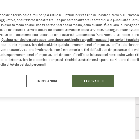
Ta
 cookie e tecnologie simili per garantire le funzioni necessarie del nostro sito web. Offriamo 
aggiuntive, analizziamo il nostro traffico per personalizzare i contenuti e la pubblicità e forn
 In questo modo anche i nostri partner dei social media, della pubblicità e di analisi vengon
ilizzo del nostro sito web; alcuni dei quali si trovano in paesi terzi senza adeguate salvaguard
vostri dati, ad esempio dall'accesso delle autorità. Cliccando su “Seleziona tutto” accettate 
.
Qualora non desideraste accettare alcun cookie oltre a quelli necessari per ragioni tecniche,
adattare le impostazioni dei cookie in qualsiasi momento nelle “Impostazioni” e selezionare 
 vostra autorizzazione è volontaria, non è necessaria ai fini dell'utilizzo del presente sito w
ualunque momento nelle "Impostazioni dei cookie" nell'area in basso del nostro sito web o rifi
lteriori informazioni in proposito, compresi i rischi di trasferimenti a paesi terzi, sono disponib
sulla
di tutela dei dati personali
.
IMPOSTAZIONI
SELEZIONA TUTTI