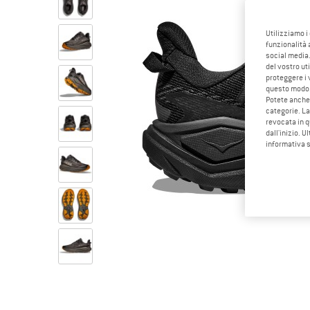
Utilizziamo i
funzionalità 
social media.
del vostro ut
proteggere i 
questo modo
Potete anche 
categorie. La
revocata in q
dall'inizio. U
informativa 