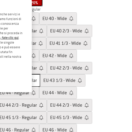
20%
glia: EU
43 1/3 - Regular
anche servizi e
EU
40 - Regular
EU
40 - Wide
iamo funzioni di
o a conoscenza
ie per
EU
40 2/3 - Regular
EU
40 2/3 - Wide
che si proceda in
 fate clic qui
.
le singole
EU
41 1/3 - Regular
EU
41 1/3 - Wide
eb e può essere
utata fin
EU
42 - Regular
EU
42 - Wide
ili nella nostra
EU
42 2/3 - Regular
EU
42 2/3 - Wide
EU
43 1/3 - Regular
EU
43 1/3 - Wide
EU
44 - Regular
EU
44 - Wide
EU
44 2/3 - Regular
EU
44 2/3 - Wide
EU
45 1/3 - Regular
EU
45 1/3 - Wide
EU
46 - Regular
EU
46 - Wide