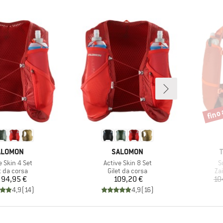
fino 
Scont
ARCHIO
MARCHIO
ALOMON
SALOMON
lo
Articolo
Ar
e Skin 4 Set
Active Skin 8 Set
S
po di prodotti
Gruppo di prodotti
Gru
t da corsa
Gilet da corsa
Zai
Prezzo
Prezzo
94,95 €
109,20 €
10
4,9
(
14
)
4,9
(
16
)