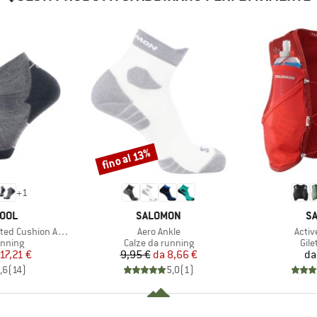
fino al 13%
Sconto
+
1
O
MARCHIO
M
OOL
SALOMON
S
Articolo
Artico
d Cushion Ankle
Aero Ankle
Activ
prodotti
Gruppo di prodotti
Grup
unning
Calze da running
Gile
ezzo
ezzo ridotto
Prezzo
Prezzo ridotto
17,21 €
9,95 €
da
8,66 €
da
,6
(
14
)
5,0
(
1
)