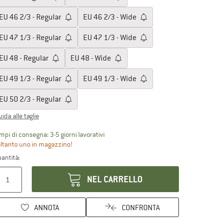
EU
46 2/3 - Regular
EU
46 2/3 - Wide
EU
47 1/3 - Regular
EU
47 1/3 - Wide
EU
48 - Regular
EU
48 - Wide
EU
49 1/3 - Regular
EU
49 1/3 - Wide
EU
50 2/3 - Regular
ida alle taglie
Il link si apre in una casella informati
mpi di consegna: 3-5 giorni lavorativi
ltanto uno in magazzino!
antità:
NEL CARRELLO
ANNOTA
CONFRONTA