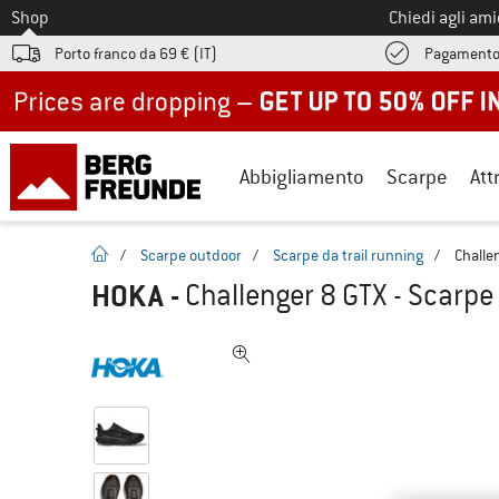
Allo
Shop
Chiedi agli am
Porto franco da 69 € (IT)
Pagamento
Up to 50% off now in our summer sale
Abbigliamento
Scarpe
Att
pagina iniziale
/
Scarpe outdoor
/
Scarpe da trail running
/
Challe
HOKA
-
Challenger 8 GTX - Scarpe 