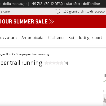
Chiamaci al numero
ici della montagna
|
+49 7121/70 12 0
FAQ e Aiuto
Stato dell’ordine
Qui trovi le informazioni di pagamento! Si apre in una casella informa
V
 sicuro
100 giorni di diritto di recesso
rezzatura
Arrampicata
Ciclismo
Sci
Tutti gli sport
nger 8 GTX - Scarpe per trail running
per trail running
(0)
Pr
Pr
1
Co