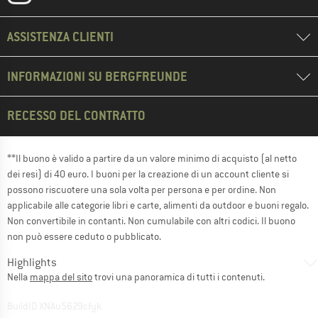
ASSISTENZA CLIENTI
INFORMAZIONI SU BERGFREUNDE
RECESSO DEL CONTRATTO
**Il buono è valido a partire da un valore minimo di acquisto (al netto
dei resi) di 40 euro. I buoni per la creazione di un account cliente si
possono riscuotere una sola volta per persona e per ordine. Non
applicabile alle categorie libri e carte, alimenti da outdoor e buoni regalo.
Non convertibile in contanti. Non cumulabile con altri codici. Il buono
non può essere ceduto o pubblicato.
Highlights
Nella
mappa del sito
trovi una panoramica di tutti i contenuti.
BuildID XNAu5629cfyk