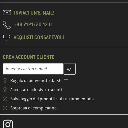
INVIACI UN'E-MAIL!
+49 7121/70 12 0
ACQUISTI CONSAPEVOLI
CREA ACCOUNT CLIENTE
Inserisci qui il tuo indirizzo e-mail e crea il tuo account cliente 
Indirizzo e-mail
Regalo di benvenuto da 5€ **
Accesso esclusivo a sconti
Salvataggio dei prodotti sul tuo promemoria
Sorpresa di compleanno