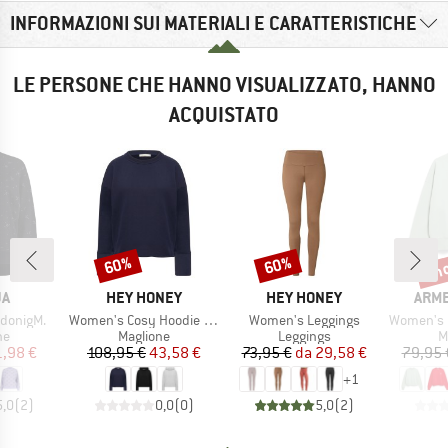
INFORMAZIONI SUI MATERIALI E CARATTERISTICHE
LE PERSONE CHE HANNO VISUALIZZATO, HANNO
ACQUISTATO
fin
60%
60%
Sconto
Sconto
Scon
IO
MARCHIO
MARCHIO
MARC
JA
HEY HONEY
HEY HONEY
ARM
Articolo
Articolo
Articolo
donigM.
Women's Cosy Hoodie Long Cuffs
Women's Leggings
Women's Icon
di prodotti
Gruppo di prodotti
Gruppo di prodotti
G
ne
Maglione
Leggings
M
ezzo
ezzo ridotto
Prezzo
Prezzo ridotto
Prezzo
Prezzo ridotto
1,98 €
108,95 €
43,58 €
73,95 €
da
29,58 €
79,95 
+
1
5,0
(
2
)
0,0
(
0
)
5,0
(
2
)