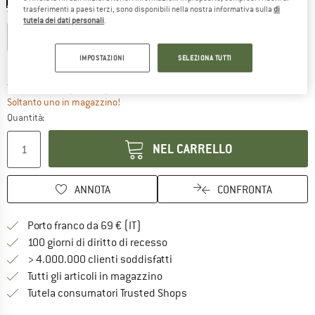
trasferimenti a paesi terzi, sono disponibili nella nostra informativa sulla
di
Taglia:
L
tutela dei dati personali
.
S
M
L
IMPOSTAZIONI
SELEZIONA TUTTI
Guida alle taglie
Il link si apre in una casella infor
Tempi di consegna: 3-5 giorni lavorativi
Soltanto uno in magazzino!
Quantità:
NEL CARRELLO
ANNOTA
CONFRONTA
Qui trovi ulteriori informazioni sulle
Porto franco da 69 € (IT)
Vai alla politica di recesso qui 
100 giorni di diritto di recesso
> 4.000.000 clienti soddisfatti
Tutti gli articoli in magazzino
Trovi tutte le informazioni q
Tutela consumatori Trusted Shops