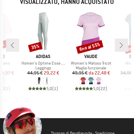
VISUALIZZATO, HANNO ACQUISTATO
45%
fino al 55%
fin
35%
Sconto
Sconto
Scon
IO
MARCHIO
MARCHIO
M
ND
ADIDAS
VAUDE
E
Articolo
Articolo
Artic
Moana
Women's Optime Essentials 3 Stripes Leggings
Women's Matoso Tricot
Wome
o di prodotti
Gruppo di prodotti
Gruppo di prodotti
t
Leggings
Maglia funzionale
ezzo
ezzo ridotto
Prezzo
Prezzo ridotto
Prezzo
Prezzo ridotto
23,97 €
44,95 €
29,22 €
49,95 €
da
22,48 €
34,95 
4,0
(
1
)
5,0
(
1
)
5,0
(
22
)
Thomas di Bergfreunde - Spedizione