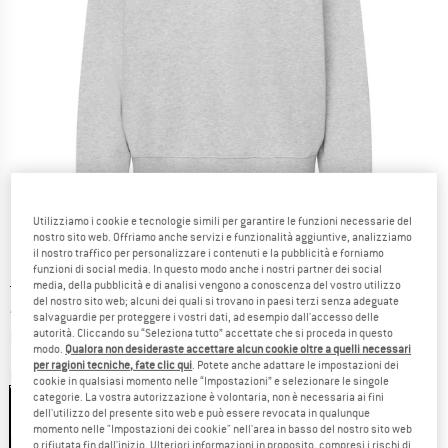
Utilizziamo i cookie e tecnologie simili per garantire le funzioni necessarie del
nostro sito web. Offriamo anche servizi e funzionalità aggiuntive, analizziamo
il nostro traffico per personalizzare i contenuti e la pubblicità e forniamo
funzioni di social media. In questo modo anche i nostri partner dei social
Prezzo originale :
Prezzo:
108,95
€
media, della pubblicità e di analisi vengono a conoscenza del vostro utilizzo
del nostro sito web; alcuni dei quali si trovano in paesi terzi senza adeguate
43,58
€
incl. IVA
salvaguardie per proteggere i vostri dati, ad esempio dall'accesso delle
Informazioni sui costi di spedizione. Si apre in una
più Spese di spedizione
autorità. Cliccando su “Seleziona tutto” accettate che si proceda in questo
modo.
Qualora non desideraste accettare alcun cookie oltre a quelli necessari
per ragioni tecniche, fate clic qui
. Potete anche adattare le impostazioni dei
Colore:
Grey Melange
cookie in qualsiasi momento nelle “Impostazioni” e selezionare le singole
categorie. La vostra autorizzazione è volontaria, non è necessaria ai fini
dell'utilizzo del presente sito web e può essere revocata in qualunque
momento nelle "Impostazioni dei cookie" nell'area in basso del nostro sito web
60%
o rifiutata fin dall'inizio. Ulteriori informazioni in proposito, compresi i rischi di