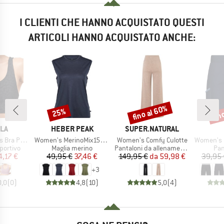
I CLIENTI CHE HANNO ACQUISTATO QUESTI
ARTICOLI HANNO ACQUISTATO ANCHE:
fino al 60%
fin
25%
Sconto
Sconto
Scon
IO
MARCHIO
MARCHIO
LA
HEBER PEAK
SUPER.NATURAL
Articolo
Articolo
Articolo
 Printed
Women's MerinoMix150 PineconeHe. Loose Tank
Women's Comfy Culotte
Women's Ber
odotti
Gruppo di prodotti
Gruppo di prodotti
Gru
portivo
Maglia merino
Pantaloni da allenamento
Pan
ezzo
ezzo ridotto
Prezzo
Prezzo ridotto
Prezzo
Prezzo ridotto
4,17 €
49,95 €
37,46 €
149,95 €
da
59,98 €
39,95 
+
3
0,0
(
0
)
4,8
(
10
)
5,0
(
4
)