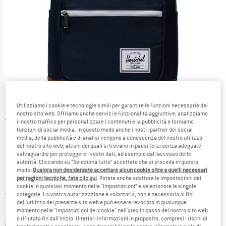
Utilizziamo i cookie e tecnologie simili per garantire le funzioni necessarie del
nostro sito web. Offriamo anche servizi e funzionalità aggiuntive, analizziamo
Viste dettagliate
il nostro traffico per personalizzare i contenuti e la pubblicità e forniamo
funzioni di social media. In questo modo anche i nostri partner dei social
media, della pubblicità e di analisi vengono a conoscenza del vostro utilizzo
del nostro sito web; alcuni dei quali si trovano in paesi terzi senza adeguate
salvaguardie per proteggere i vostri dati, ad esempio dall'accesso delle
autorità. Cliccando su “Seleziona tutto” accettate che si proceda in questo
modo.
Qualora non desideraste accettare alcun cookie oltre a quelli necessari
per ragioni tecniche, fate clic qui
. Potete anche adattare le impostazioni dei
Prezzo:
90,20
€
incl. IVA
cookie in qualsiasi momento nelle “Impostazioni” e selezionare le singole
Italia. Informazioni sui cost
Nessuna spesa di spedizione
(IT)
categorie. La vostra autorizzazione è volontaria, non è necessaria ai fini
dell'utilizzo del presente sito web e può essere revocata in qualunque
momento nelle "Impostazioni dei cookie" nell'area in basso del nostro sito web
Colore:
Navy / Tan
o rifiutata fin dall'inizio. Ulteriori informazioni in proposito, compresi i rischi di