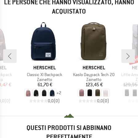
LE PERSONE CHE HANNO VISUALIZZATO, HANNO
ACQUISTATO
fin
Scon
O
MARCHIO
MARCHIO
MA
HEL
HERSCHEL
HERSCHEL
HE
Articolo
Articolo
Articolo
ackpack
Classic Xl Backpack
Kaslo Daypack Tech 20
Little A
 di prodotti
Gruppo di prodotti
Gruppo di prodotti
G
to
Zainetto
Zainetto
Z
ezzo
ezzo ridotto
Prezzo
Prezzo
9,47 €
61,70 €
123,45 €
129,95
+
2
0,0
(
0
)
0,0
(
0
)
0,0
(
0
)
QUESTI PRODOTTI SI ABBINANO
PERFETTAMENTE