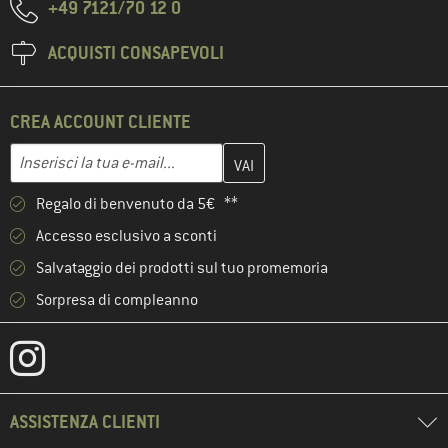
+49 7121/70 12 0
ACQUISTI CONSAPEVOLI
CREA ACCOUNT CLIENTE
Inserisci qui il tuo indirizzo e-mail e crea il tuo account cliente 
Indirizzo e-mail
Regalo di benvenuto da 5€ **
Accesso esclusivo a sconti
Salvataggio dei prodotti sul tuo promemoria
Sorpresa di compleanno
ASSISTENZA CLIENTI