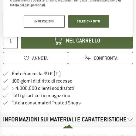
trasferimenti a paesi terzi, sono disponibili nella nostra informativa sulla
di
tutela dei dati personali
.
Il link si apre in una casella infor
Tempi di consegna: 3-5 giorni lavorativi
IMPOSTAZIONI
SELEZIONA TUTTI
Quantità:
NEL CARRELLO
ANNOTA
CONFRONTA
Qui trovi ulteriori informazioni sulle
Porto franco da 69 € (IT)
Vai alla politica di recesso qui 
100 giorni di diritto di recesso
> 4.000.000 clienti soddisfatti
Tutti gli articoli in magazzino
Trovi tutte le informazioni q
Tutela consumatori Trusted Shops
INFORMAZIONI SUI MATERIALI E CARATTERISTICHE