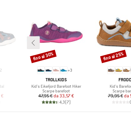
fino al 30%
fino al 25%
Sconto
Sconto
2
+
3
MARCHIO
MARCH
TROLLKIDS
FROD
Articolo
Articolo
dal
Kid's Eikefjord Barefoot Hiker
Kid's Barefo
rodotti
Gruppo di prodotti
Gruppo di 
Scarpe barefoot
Scarpe bar
ridotto
Prezzo
Prezzo ridotto
Pr
Pr
 €
47,95 €
da
33,57 €
79,95 €
da
)
4,3
(
7
)