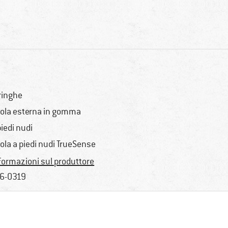
ringhe
ola esterna in gomma
piedi nudi
ola a piedi nudi TrueSense
formazioni sul produttore
6-0319