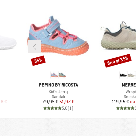
fino al 35%
35%
Sconto
Sconto
MARCHIO
MARCH
PEPINO BY RICOSTA
MERRE
Articolo
Artico
Kid's Jerry
Wrap
tti
Gruppo di prodotti
Gruppo
Sandali
Sneak
ridotto
Prezzo
Prezzo ridotto
Pr
Pr
96 €
79,95 €
51,97 €
119,95 €
da
)
5,0
(
1
)