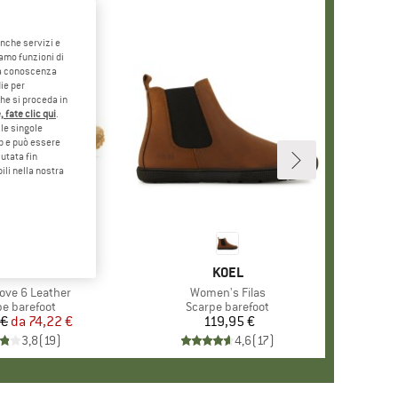
anche servizi e
iamo funzioni di
o a conoscenza
ie per
che si proceda in
 fate clic qui
.
le singole
eb e può essere
utata fin
ili nella nostra
5%
ARCHIO
ERRELL
MARCHIO
KOEL
love 6 Leather
Articolo
Women's Filas
o di prodotti
pe barefoot
Gruppo di prodotti
Scarpe barefoot
 €
da
Prezzo
Prezzo ridotto
74,22 €
119,95 €
Prezzo
3,8
(
19
)
4,6
(
17
)