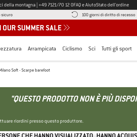
Chiamaci al numero
ici della montagna
|
+49 7121/70 12 0
FAQ e Aiuto
Stato dell’ordine
Qui trovi le informazioni di pagamento! Si apre in una casella informa
V
 sicuro
100 giorni di diritto di recesso
rezzatura
Arrampicata
Ciclismo
Sci
Tutti gli sport
lano Soft - Scarpe barefoot
"QUESTO PRODOTTO NON È PIÙ DISPON
ettuare riordini presso questo produttore.
ERSONE CHE HANNO VISUALIZZATO, HANNO ACQUI