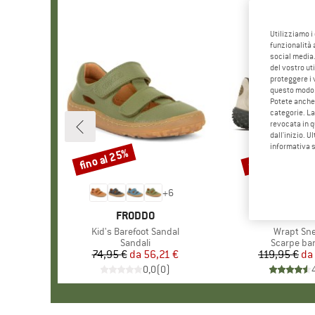
Utilizziamo i
funzionalità 
social media.
del vostro ut
proteggere i 
questo modo
Potete anche 
categorie. La
revocata in q
dall'inizio. U
informativa 
fino al 25%
fino al 35%
Sconto
Sconto
+
6
MARCHIO
FRODDO
MARCH
MERRE
Articolo
Kid's Barefoot Sandal
Articolo
Wrapt Sn
Gruppo di prodotti
Sandali
Gruppo di 
Scarpe bar
74,95 €
da
Prezzo
Prezzo ridotto
56,21 €
119,95 €
da
Pr
Pr
0,0
(
0
)