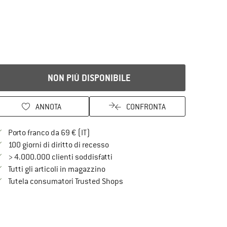
NON PIÙ DISPONIBILE
ANNOTA
CONFRONTA
Qui trovi ulteriori informazioni sulle spe
Porto franco da 69 € (IT)
Vai alla politica di recesso qui Si a
100 giorni di diritto di recesso
> 4.000.000 clienti soddisfatti
Tutti gli articoli in magazzino
Trovi tutte le informazioni qui!
Tutela consumatori Trusted Shops