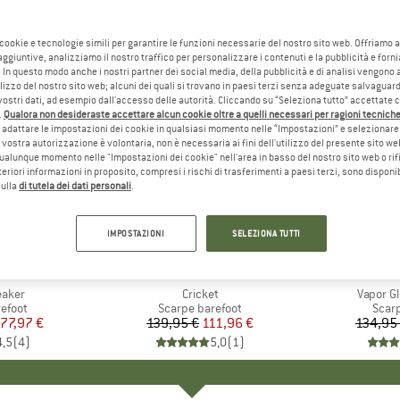
 cookie e tecnologie simili per garantire le funzioni necessarie del nostro sito web. Offriamo 
aggiuntive, analizziamo il nostro traffico per personalizzare i contenuti e la pubblicità e forn
 In questo modo anche i nostri partner dei social media, della pubblicità e di analisi vengon
ilizzo del nostro sito web; alcuni dei quali si trovano in paesi terzi senza adeguate salvaguard
vostri dati, ad esempio dall'accesso delle autorità. Cliccando su “Seleziona tutto” accettate 
.
Qualora non desideraste accettare alcun cookie oltre a quelli necessari per ragioni tecniche,
adattare le impostazioni dei cookie in qualsiasi momento nelle “Impostazioni” e selezionare 
 vostra autorizzazione è volontaria, non è necessaria ai fini dell'utilizzo del presente sito w
ualunque momento nelle "Impostazioni dei cookie" nell'area in basso del nostro sito web o rifi
lteriori informazioni in proposito, compresi i rischi di trasferimenti a paesi terzi, sono disponib
sulla
di tutela dei dati personali
.
fino al 4
20%
Sconto
Sconto
IMPOSTAZIONI
SELEZIONA TUTTI
IO
LL
MARCHIO
GROUNDIES
M
M
eaker
Articolo
Cricket
Articolo
Vapor G
prodotti
efoot
Gruppo di prodotti
Scarpe barefoot
Grupp
Scar
ezzo
ezzo ridotto
77,97 €
139,95 €
Prezzo
Prezzo ridotto
111,96 €
134,95
4,5
(
4
)
5,0
(
1
)