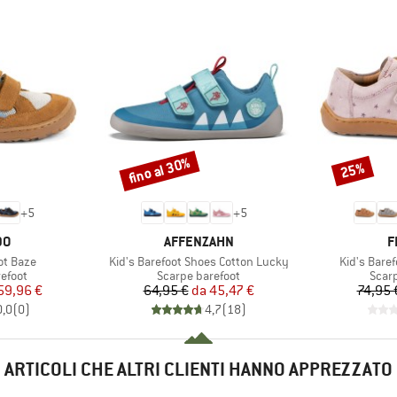
fino al 30%
25%
Sconto
Sconto
+
5
+
5
IO
MARCHIO
M
DO
AFFENZAHN
F
Articolo
Articolo
ot Baze
Kid's Barefoot Shoes Cotton Lucky
Kid's Bare
prodotti
Gruppo di prodotti
Grupp
efoot
Scarpe barefoot
Scar
ezzo
ezzo ridotto
Prezzo
Prezzo ridotto
59,96 €
64,95 €
da
45,47 €
74,95 
0,0
(
0
)
4,7
(
18
)
ARTICOLI CHE ALTRI CLIENTI HANNO APPREZZATO