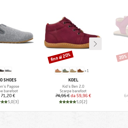
fino al 20%
20%
Sconto
Scont
+
1
CHIO
MARCHIO
O SHOES
KOEL
lo
Articolo
n's Pagose
Kid's Ben 2.0
o di prodotti
Gruppo di prodotti
pe barefoot
Scarpe barefoot
Prezzo
Prezzo
Prezzo ridotto
71,20 €
74,95 €
da
59,96 €
6
5,0
(
3
)
5,0
(
2
)