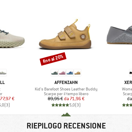
fino al 20%
Sconto
IO
MARCHIO
MAR
LL
AFFENZAHN
XER
lo
Articolo
Artico
t
Kid's Barefoot Shoes Leather Buddy
Wome
 di prodotti
Gruppo di prodotti
Grupp
er
Scarpe per il tempo libero
Scar
ezzo
ezzo ridotto
Prezzo
Prezzo ridotto
77,97 €
89,95 €
da
71,96 €
da
5,0
(
3
)
5,0
(
3
)
RIEPILOGO RECENSIONE