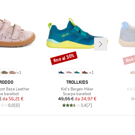
fino al 30%
fino
Sconto
Scont
+
1
+
1
ARCHIO
MARCHIO
RODDO
TROLLKIDS
Articolo
Artic
foot Baze Leather
Kid's Bergen Hiker
Kid'
o di prodotti
Gruppo di prodotti
pe barefoot
Scarpe barefoot
Prezzo
Prezzo ridotto
Prezzo
Prezzo ridotto
€
da
56,21 €
49,95 €
da
34,97 €
8
0,0
(
0
)
3,4
(
7
)