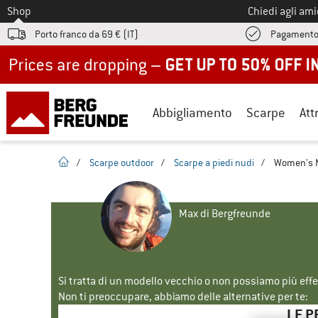
Allo
Shop
Chiedi agli am
Porto franco da 69 € (IT)
Pagamento
Up to 50% off now in our summer sale
Abbigliamento
Scarpe
Att
pagina iniziale
/
Scarpe outdoor
/
Scarpe a piedi nudi
/
Women's Mi
Max di Bergfreunde
Si tratta di un modello vecchio o non possiamo più eff
Non ti preoccupare, abbiamo delle alternative per te:
LE P