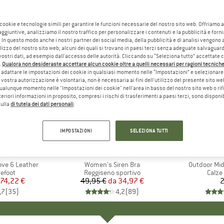
 cookie e tecnologie simili per garantire le funzioni necessarie del nostro sito web. Offriamo 
aggiuntive, analizziamo il nostro traffico per personalizzare i contenuti e la pubblicità e forn
 In questo modo anche i nostri partner dei social media, della pubblicità e di analisi vengon
ilizzo del nostro sito web; alcuni dei quali si trovano in paesi terzi senza adeguate salvaguard
vostri dati, ad esempio dall'accesso delle autorità. Cliccando su “Seleziona tutto” accettate 
.
Qualora non desideraste accettare alcun cookie oltre a quelli necessari per ragioni tecniche,
adattare le impostazioni dei cookie in qualsiasi momento nelle “Impostazioni” e selezionare 
 vostra autorizzazione è volontaria, non è necessaria ai fini dell'utilizzo del presente sito w
ualunque momento nelle "Impostazioni dei cookie" nell'area in basso del nostro sito web o rifi
lteriori informazioni in proposito, compresi i rischi di trasferimenti a paesi terzi, sono disponib
sulla
di tutela dei dati personali
.
fino al 30%
Sconto
IMPOSTAZIONI
SELEZIONA TUTTI
IO
LL
MARCHIO
ICEBREAKER
I
ove 6 Leather
Articolo
Women's Siren Bra
Articolo
Outdoor Mid
prodotti
efoot
Gruppo di prodotti
Reggiseno sportivo
Grupp
Calze
ezzo
ezzo ridotto
74,22 €
49,95 €
da
Prezzo
Prezzo ridotto
34,97 €
2
,7
(
35
)
4,2
(
89
)