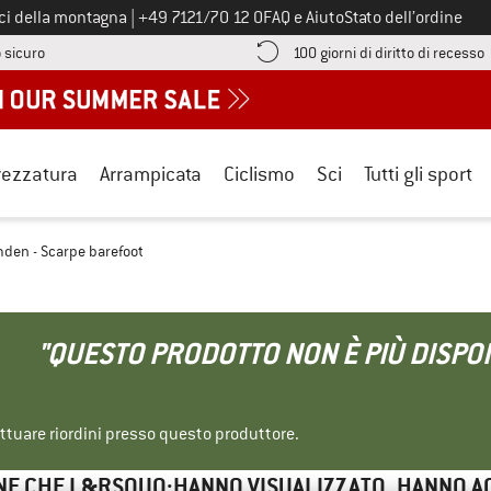
Chiamaci al numero
ici della montagna
|
+49 7121/70 12 0
FAQ e Aiuto
Stato dell’ordine
Qui trovi le informazioni di pagamento! Si apre in una casella informa
V
 sicuro
100 giorni di diritto di recesso
rezzatura
Arrampicata
Ciclismo
Sci
Tutti gli sport
en - Scarpe barefoot
"QUESTO PRODOTTO NON È PIÙ DISPON
ettuare riordini presso questo produttore.
NE CHE L&RSQUO;HANNO VISUALIZZATO, HANNO A