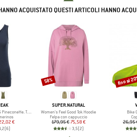
E HANNO ACQUISTATO QUESTI ARTICOLI HANNO ACQU
fino al 2
58%
Sconto
Sconto
O
MARCHIO
PEAK
SUPER.NATURAL
Articolo
Artico
ineconeHe. Tank
Women's Feel Good Tok Hoodie
Bike 
odotti
Gruppo di prodotti
Gru
merinos
Felpa con cappuccio
Cop
ezzo
ezzo ridotto
Prezzo
Prezzo ridotto
22,02 €
179,95 €
75,58 €
26,95 
4,2
(
6
)
3,5
(
2
)