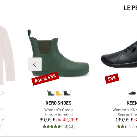
LE P
fino al 53%
53%
Sconto
Sconto
10
MARCHIO
MARC
XERO SHOES
KEE
Articolo
Articolo
/S
Women's Gracie
Women's KNX
i
Gruppo di prodotti
Gruppo di 
os
Scarpe barefoot
Scarpe bar
ridotto
Prezzo
Prezzo ridotto
Pr
Pr
1 €
89,95 €
da
42,28 €
139,95 €
6
2
)
4,8
(
13
)