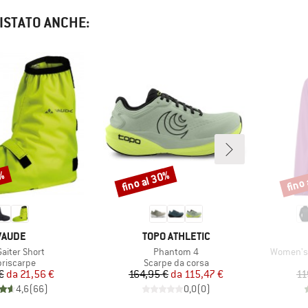
ISTATO ANCHE:
0%
fino al 30%
fino
Sconto
Scont
MARCHIO
MARCHIO
VAUDE
TOPO ATHLETIC
lo
Articolo
Articolo
Gaiter Short
Phantom 4
Women's 
ppo di prodotti
Gruppo di prodotti
riscarpe
Scarpe da corsa
Prezzo
Prezzo ridotto
Prezzo
Prezzo ridotto
€
da
21,56 €
164,95 €
da
115,47 €
11
4,6
(
66
)
0,0
(
0
)