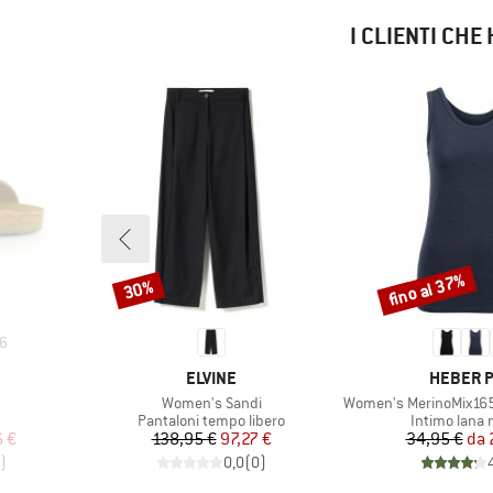
I CLIENTI CH
fino al 37%
30%
Sconto
Sconto
6
MARCHIO
MARCHI
ELVINE
HEBER 
Articolo
Articolo
Women's Sandi
Women's MerinoMix165 P
rodotti
Gruppo di prodotti
Gruppo di pr
Pantaloni tempo libero
Intimo lana 
ridotto
Prezzo
Prezzo ridotto
Pr
Pr
6 €
138,95 €
97,27 €
34,95 €
da
)
0,0
(
0
)