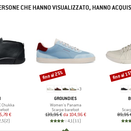
ERSONE CHE HANNO VISUALIZZATO, HANNO ACQUI
fino al 25%
fino al 1
Sconto
Sconto
+
3
HIO
MARCHIO
M
N
GROUNDIES
B
Articolo
 Chukka
Women's Panama
prodotti
Gruppo di prodotti
Grupp
efoot
Scarpe barefoot
Scar
ezzo
ezzo ridotto
Prezzo
Prezzo ridotto
5,78 €
139,95 €
da
104,96 €
89,95 
2,5
(
2
)
4,1
(
11
)