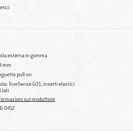
etici
ola esterna in gomma
,3 mm
nguette pull-on
ola: TrueSense GO1; inserti elastici
 lati
formazioni sul produttore
6-0412