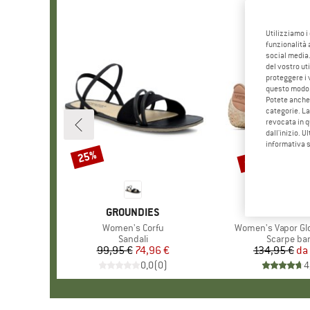
Utilizziamo i
funzionalità 
social media.
del vostro ut
proteggere i 
questo modo
Potete anche 
categorie. La
revocata in q
dall'inizio. U
informativa 
fino al 45%
25%
Sconto
Sconto
MARCHIO
GROUNDIES
MARCH
MERRE
Articolo
Women's Corfu
Articolo
Women's Vapor Gl
Gruppo di prodotti
Sandali
Gruppo di 
Scarpe bar
99,95 €
Prezzo
Prezzo ridotto
74,96 €
134,95 €
da
Pr
Pr
0,0
(
0
)
4