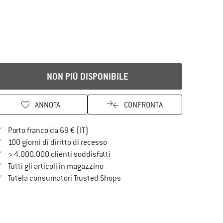
NON PIÙ DISPONIBILE
ANNOTA
CONFRONTA
Qui trovi ulteriori informazioni sulle spe
Porto franco da 69 € (IT)
Vai alla politica di recesso qui Si a
100 giorni di diritto di recesso
> 4.000.000 clienti soddisfatti
Tutti gli articoli in magazzino
Trovi tutte le informazioni qui!
Tutela consumatori Trusted Shops