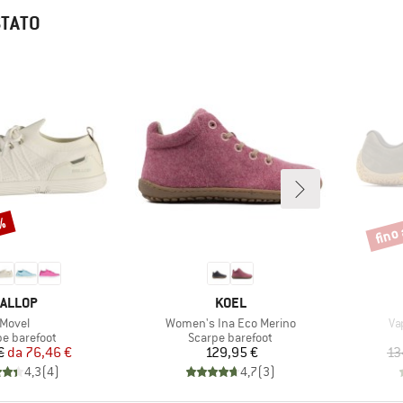
STATO
5%
fino
Scont
ARCHIO
MARCHIO
ALLOP
KOEL
Articolo
Articolo
Art
Movel
Women's Ina Eco Merino
Va
o di prodotti
Gruppo di prodotti
pe barefoot
Scarpe barefoot
Prezzo
Prezzo ridotto
Prezzo
€
da
76,46 €
129,95 €
13
4,3
(
4
)
4,7
(
3
)