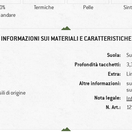
0%
Termiche
Pelle
Sint
andare
INFORMAZIONI SUI MATERIALI E CARATTERISTICHE
Suola:
Su
Profondità tacchetti:
3
Extra:
Li
Altre informazioni:
su
sui
li di origine
Nota legale:
In
N. Art.:
12