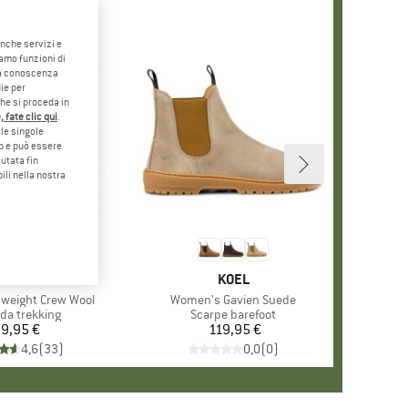
anche servizi e
iamo funzioni di
o a conoscenza
ie per
che si proceda in
 fate clic qui
.
le singole
eb e può essere
utata fin
ili nella nostra
MARCHIO
NJINJI
MARCHIO
KOEL
weight Crew Wool
Articolo
Women's Gavien Suede
o di prodotti
 da trekking
Gruppo di prodotti
Scarpe barefoot
9,95 €
Prezzo
119,95 €
Prezzo
4,6
(
33
)
0,0
(
0
)