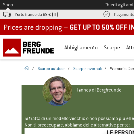
Allo
Shop
Chiedi agli am
Porto franco da 69 € (IT)
Pagamento
Up to 50% off now in our summer sale
Abbigliamento
Scarpe
Att
pagina iniziale
/
Scarpe outdoor
/
Scarpe invernali
/
Women's Camd
Hannes di Bergfreunde
Si tratta di un modello vecchio o non possiamo più eff
Non ti preoccupare, abbiamo delle alternative per te:
LE PERSO