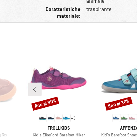
animale
Caratteristiche
traspirante
materiale:
fino al 30%
fino al 30%
Sconto
Sconto
+
3
MARCHIO
MARCHI
TROLLKIDS
AFFENZ
Articolo
Articolo
 Tex
Kid's Eikefjord Barefoot Hiker
Kid's Barefoot Shoe