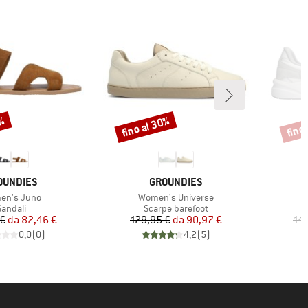
5%
fino al 30%
fino
Sconto
Scont
RCHIO
MARCHIO
OUNDIES
GROUNDIES
olo
Articolo
en's Juno
Women's Universe
ruppo di prodotti
Gruppo di prodotti
Sandali
Scarpe barefoot
Prezzo
Prezzo ridotto
Prezzo
Prezzo ridotto
 €
da
82,46 €
129,95 €
da
90,97 €
14
0,0
(
0
)
4,2
(
5
)