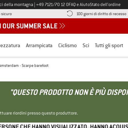
Chiamaci al numero
ici della montagna
|
+49 7121/70 12 0
FAQ e Aiuto
Stato dell’ordine
Qui trovi le informazioni di pagamento! Si apre in una casella informa
V
 sicuro
100 giorni di diritto di recesso
rezzatura
Arrampicata
Ciclismo
Sci
Tutti gli sport
msterdam - Scarpe barefoot
"QUESTO PRODOTTO NON È PIÙ DISPON
ettuare riordini presso questo produttore.
ERSONE CHE HANNO VISUALIZZATO, HANNO ACQUI