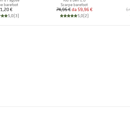
n's Pagose
Kid's Ben 2.0
o di prodotti
Gruppo di prodotti
pe barefoot
Scarpe barefoot
Prezzo
Prezzo
Prezzo ridotto
1,20 €
74,95 €
da
59,96 €
6
5,0
(
3
)
5,0
(
2
)