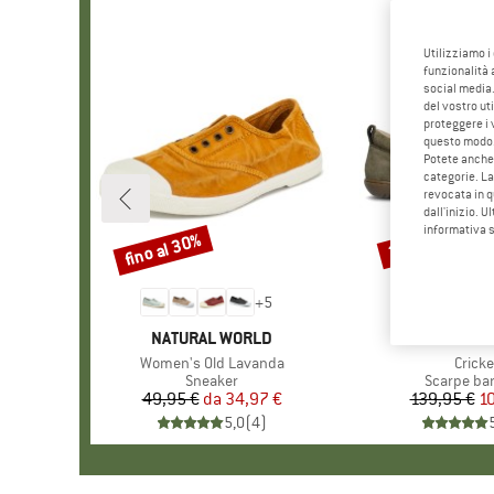
Utilizziamo i
funzionalità 
social media.
del vostro ut
proteggere i 
questo modo
Potete anche 
categorie. La
revocata in q
dall'inizio. U
informativa 
fino al 30%
25%
Sconto
Sconto
+
5
MARCHIO
NATURAL WORLD
MARCHI
GROUND
Articolo
Women's Old Lavanda
Artico
Cricke
Gruppo di prodotti
Sneaker
Gruppo di 
Scarpe bar
49,95 €
da
Prezzo
Prezzo ridotto
34,97 €
139,95 €
Pr
Pr
1
5,0
(
4
)