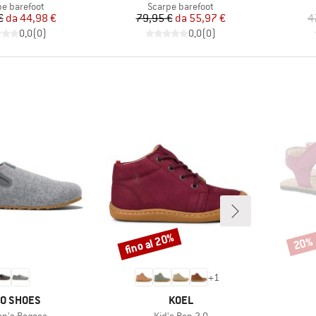
o di prodotti
Gruppo di prodotti
pe barefoot
Scarpe barefoot
Prezzo
Prezzo ridotto
Prezzo
Prezzo ridotto
€
da
44,98 €
79,95 €
da
55,97 €
4
0,0
(
0
)
0,0
(
0
)
fino al 20%
20%
Sconto
Scont
+
1
CHIO
MARCHIO
O SHOES
KOEL
lo
Articolo