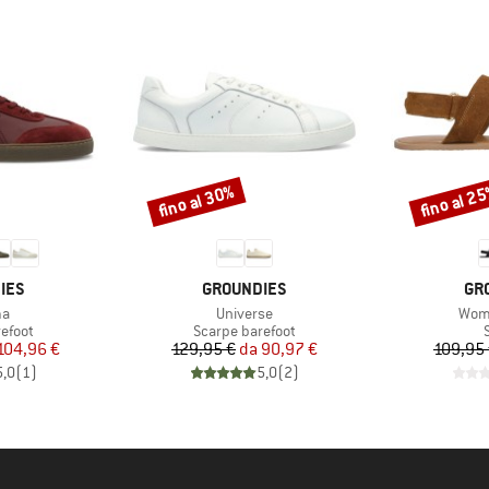
fino al 30%
fino al 2
Sconto
Sconto
O
MARCHIO
MA
IES
GROUNDIES
GR
o
Articolo
Artic
ma
Universe
Wom
prodotti
Gruppo di prodotti
G
efoot
Scarpe barefoot
ezzo
ezzo ridotto
Prezzo
Prezzo ridotto
104,96 €
129,95 €
da
90,97 €
109,95
5,0
(
1
)
5,0
(
2
)