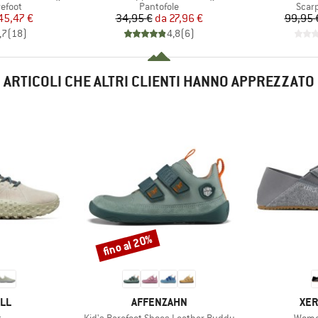
prodotti
Gruppo di prodotti
Grupp
efoot
Pantofole
Scar
ezzo
ezzo ridotto
Prezzo
Prezzo ridotto
45,47 €
34,95 €
da
27,96 €
99,95 
,7
(
18
)
4,8
(
6
)
ARTICOLI CHE ALTRI CLIENTI HANNO APPREZZATO
fino al 20%
Sconto
IO
MARCHIO
MAR
LL
AFFENZAHN
XER
lo
Articolo
Artico