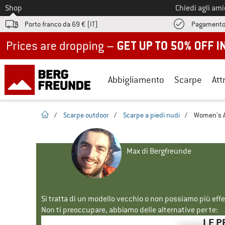
Allo
Shop
Chiedi agli am
Porto franco da 69 € (IT)
Pagamento
Up to 50% off now in our summer sale
Abbigliamento
Scarpe
Att
pagina iniziale
/
Scarpe outdoor
/
Scarpe a piedi nudi
/
Women's A
Max di Bergfreunde
Si tratta di un modello vecchio o non possiamo più eff
Non ti preoccupare, abbiamo delle alternative per te:
LE P