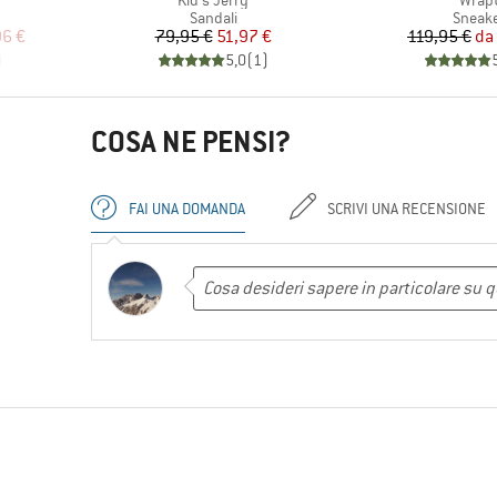
Kid's Jerry
Wrap
tti
Gruppo di prodotti
Gruppo
Sandali
Sneak
ridotto
Prezzo
Prezzo ridotto
Pr
Pr
96 €
79,95 €
51,97 €
119,95 €
da
)
5,0
(
1
)
COSA NE PENSI?
FAI UNA DOMANDA
SCRIVI UNA RECENSIONE