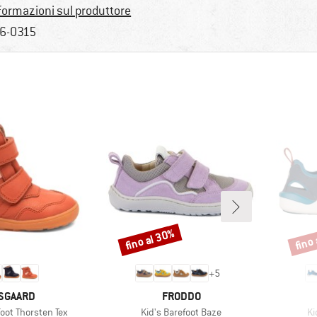
formazioni sul produttore
6-0315
fino al 30%
fino
Sconto
Scont
+
5
RCHIO
MARCHIO
SGAARD
FRODDO
Articolo
Ar
foot Thorsten Tex
Kid's Barefoot Baze
Ki