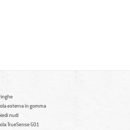
ringhe
ola esterna in gomma
piedi nudi
ola TrueSense GO1