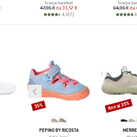
tti
Gruppo di prodotti
Gruppo di 
Scarpe barefoot
Scarpe bar
ridotto
Prezzo
Prezzo ridotto
Pr
Pr
€
47,95 €
da
33,57 €
64,95 €
da
)
4,3
(
7
)
4
fino al 35%
35%
Sconto
Sconto
MARCHIO
MARCH
PEPINO BY RICOSTA
MERRE
Articolo
Artico