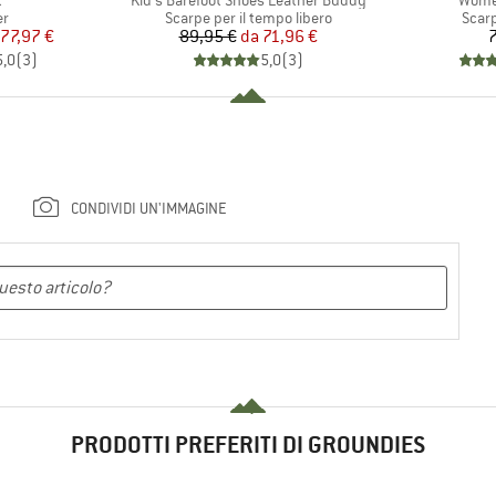
t
Kid's Barefoot Shoes Leather Buddy
Wome
 di prodotti
Gruppo di prodotti
Grupp
er
Scarpe per il tempo libero
Scar
ezzo
ezzo ridotto
Prezzo
Prezzo ridotto
77,97 €
89,95 €
da
71,96 €
7
5,0
(
3
)
5,0
(
3
)
CONDIVIDI UN'IMMAGINE
PRODOTTI PREFERITI DI GROUNDIES