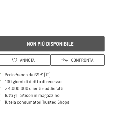
NON PIÙ DISPONIBILE
ANNOTA
CONFRONTA
Qui trovi ulteriori informazioni sulle spe
Porto franco da 69 € (IT)
Vai alla politica di recesso qui Si a
100 giorni di diritto di recesso
> 4.000.000 clienti soddisfatti
Tutti gli articoli in magazzino
Trovi tutte le informazioni qui!
Tutela consumatori Trusted Shops