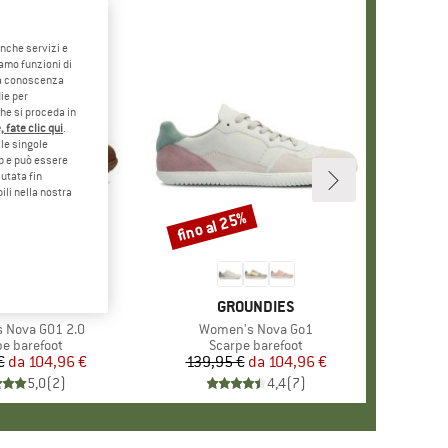
anche servizi e
iamo funzioni di
o a conoscenza
ie per
che si proceda in
 fate clic qui
.
le singole
eb e può essere
utata fin
ili nella nostra
5%
fino al 25%
Sconto
RCHIO
OUNDIES
MARCHIO
GROUNDIES
 Nova GO1 2.0
Articolo
Women's Nova Go1
o di prodotti
pe barefoot
Gruppo di prodotti
Scarpe barefoot
€
da
Prezzo
Prezzo ridotto
104,96 €
139,95 €
da
Prezzo
Prezzo ridotto
104,96 €
5,0
(
2
)
4,4
(
7
)