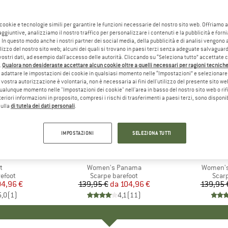
 cookie e tecnologie simili per garantire le funzioni necessarie del nostro sito web. Offriamo 
aggiuntive, analizziamo il nostro traffico per personalizzare i contenuti e la pubblicità e forn
 In questo modo anche i nostri partner dei social media, della pubblicità e di analisi vengon
ilizzo del nostro sito web; alcuni dei quali si trovano in paesi terzi senza adeguate salvaguard
vostri dati, ad esempio dall'accesso delle autorità. Cliccando su “Seleziona tutto” accettate 
.
Qualora non desideraste accettare alcun cookie oltre a quelli necessari per ragioni tecniche,
adattare le impostazioni dei cookie in qualsiasi momento nelle “Impostazioni” e selezionare 
 vostra autorizzazione è volontaria, non è necessaria ai fini dell'utilizzo del presente sito w
ualunque momento nelle "Impostazioni dei cookie" nell'area in basso del nostro sito web o rifi
lteriori informazioni in proposito, compresi i rischi di trasferimenti a paesi terzi, sono disponib
sulla
di tutela dei dati personali
.
fino al 25%
fino al 2
Sconto
Sconto
IMPOSTAZIONI
SELEZIONA TUTTI
+
3
O
IES
MARCHIO
GROUNDIES
MA
GR
lo
t
Articolo
Women's Panama
Articolo
Women's
prodotti
efoot
Gruppo di prodotti
Scarpe barefoot
Grupp
Scar
ezzo
ezzo ridotto
04,96 €
139,95 €
da
Prezzo
Prezzo ridotto
104,96 €
139,95 
5,0
(
1
)
4,1
(
11
)