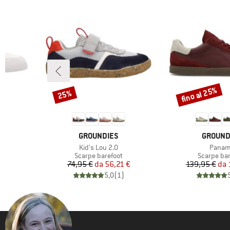
fino al 25%
25%
Sconto
Sconto
MARCHIO
MARCHI
GROUNDIES
GROUND
Articolo
Articol
Kid's Lou 2.0
Pana
tti
Gruppo di prodotti
Gruppo di 
Scarpe barefoot
Scarpe bar
Prezzo
Prezzo ridotto
Pr
Pr
74,95 €
da
56,21 €
139,95 €
da
)
5,0
(
1
)