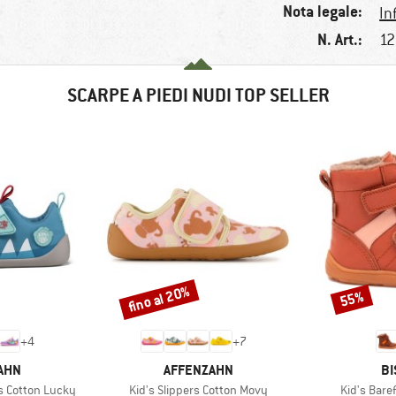
Nota legale:
In
N. Art.:
12
SCARPE A PIEDI NUDI TOP SELLER
fino al 20%
55%
Sconto
Sconto
+
4
+
7
O
MARCHIO
MA
AHN
AFFENZAHN
BI
Articolo
Articolo
s Cotton Lucky
Kid's Slippers Cotton Movy
Kid's Bare