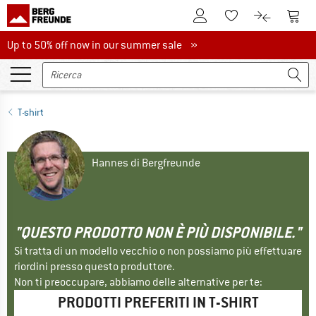
Al conto cliente
Al Ca
Alla lista promemo
Al confront
Up to 50% off now in our summer sale
Up to 50% off now in our summer sale »
T-shirt
Hannes di Bergfreunde
"QUESTO PRODOTTO NON È PIÙ DISPONIBILE."
Si tratta di un modello vecchio o non possiamo più effettuare
riordini presso questo produttore.
Non ti preoccupare, abbiamo delle alternative per te:
PRODOTTI PREFERITI IN T-SHIRT