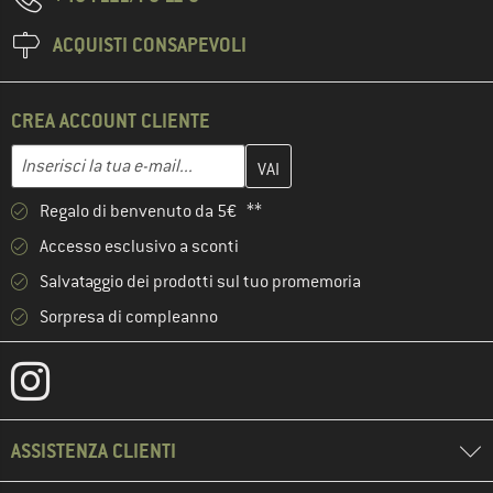
ACQUISTI CONSAPEVOLI
CREA ACCOUNT CLIENTE
Inserisci qui il tuo indirizzo e-mail e crea il tuo account cliente 
Indirizzo e-mail
Regalo di benvenuto da 5€ **
Accesso esclusivo a sconti
Salvataggio dei prodotti sul tuo promemoria
Sorpresa di compleanno
ASSISTENZA CLIENTI