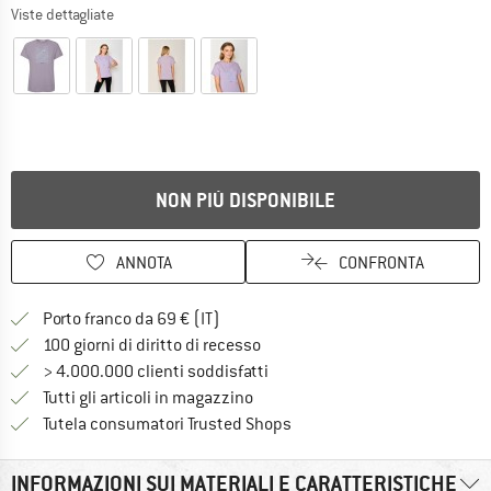
Viste dettagliate
NON PIÙ DISPONIBILE
ANNOTA
CONFRONTA
Qui trovi ulteriori informazioni sulle
Porto franco da 69 € (IT)
Vai alla politica di recesso qui 
100 giorni di diritto di recesso
> 4.000.000 clienti soddisfatti
Tutti gli articoli in magazzino
Trovi tutte le informazioni q
Tutela consumatori Trusted Shops
INFORMAZIONI SUI MATERIALI E CARATTERISTICHE