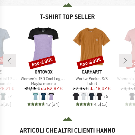
T-SHIRT TOP SELLER
25%
fino al 30%
fino al 30%
fin
Sconto
Sconto
Scon
HIO
MARCHIO
MARCHIO
E
ORTOVOX
CARHARTT
Articolo
Articolo
Articolo
 T-Shirt
Women's 150 Cool Logo T-Shirt
Workw Pocket S/S
Women's Merino155 Lah
rodotti
Gruppo di prodotti
Gruppo di prodotti
Grup
ionale
Maglia merino
T-shirt
Mag
ezzo
ezzo ridotto
Prezzo
Prezzo ridotto
Prezzo
Prezzo ridotto
26,21 €
89,95 €
da
62,97 €
22,95 €
da
16,07 €
79,95 
+
2
+
5
,6
(
36
)
4,7
(
24
)
4,5
(
15
)
ARTICOLI CHE ALTRI CLIENTI HANNO