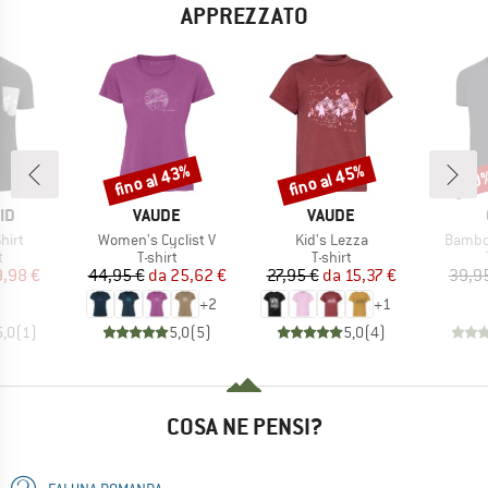
APPREZZATO
fino al 43%
fino al 45%
20
Sconto
Sconto
Scon
IO
MARCHIO
MARCHIO
ID
VAUDE
VAUDE
Articolo
Articolo
Articol
hirt
Women's Cyclist V
Kid's Lezza
Bambo
o di prodotti
Gruppo di prodotti
Gruppo di prodotti
t
T-shirt
T-shirt
ezzo
ezzo ridotto
Prezzo
Prezzo ridotto
Prezzo
Prezzo ridotto
9,98 €
44,95 €
da
25,62 €
27,95 €
da
15,37 €
39,9
+
2
+
1
5,0
(
1
)
5,0
(
5
)
5,0
(
4
)
COSA NE PENSI?