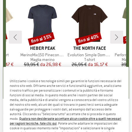
30%
fino al 55%
fino al 40%
25
Sconto
Sconto
Scon
O
NIA
MARCHIO
HEBER PEAK
MARCHIO
THE NORTH FACE
-Shirt
Articolo
MerinoMix150 PineconeHe. II T-Shirt
Articolo
Evolution Simple Dome Short Sleeve
Articolo
PerformanceMerin
o di prodotti
t
Gruppo di prodotti
Maglia merino
Gruppo di prodotti
T-shirt
Grupp
Magli
ezzo
ezzo ridotto
31,47 €
59,95 €
da
Prezzo
Prezzo ridotto
26,98 €
26,95 €
da
Prezzo
Prezzo ridotto
16,17 €
39,95
+
2
+
4
+
10
5,0
(
1
)
4,5
(
118
)
4,8
(
8
)
Utilizziamo i cookie e tecnologie simili per garantire le funzioni necessarie del
nostro sito web. Offriamo anche servizi e funzionalità aggiuntive, analizziamo
il nostro traffico per personalizzare i contenuti e la pubblicità e forniamo
funzioni di social media. In questo modo anche i nostri partner dei social
media, della pubblicità e di analisi vengono a conoscenza del vostro utilizzo
del nostro sito web; alcuni dei quali si trovano in paesi terzi senza adeguate
salvaguardie per proteggere i vostri dati, ad esempio dall'accesso delle
GREENBOMB
-
Women's Nature High Sea
autorità. Cliccando su “Seleziona tutto” accettate che si proceda in questo
modo.
Qualora non desideraste accettare alcun cookie oltre a quelli necessari
Stop T-Shirt - T-shirt
per ragioni tecniche, fate clic qui
. Potete anche adattare le impostazioni dei
cookie in qualsiasi momento nelle “Impostazioni” e selezionare le singole
(0)