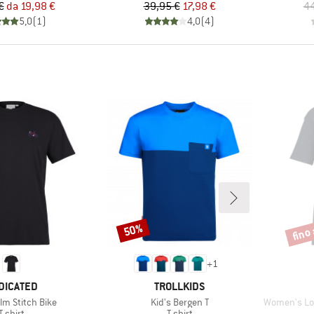
Prezzo
Prezzo ridotto
Prezzo
Prezzo ridotto
€
da
19,98 €
39,95 €
17,98 €
44
5,0
(
1
)
4,0
(
4
)
fino
50%
Sconto
Scont
+
1
RCHIO
MARCHIO
DICATED
TROLLKIDS
Articolo
Articolo
lm Stitch Bike
Kid's Bergen T
Women's Loose F
Gruppo di prodotti
Gruppo di prodotti
T-shirt
T-shirt