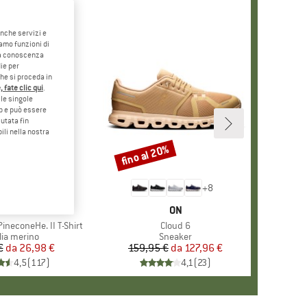
anche servizi e
iamo funzioni di
o a conoscenza
ie per
che si proceda in
 fate clic qui
.
le singole
eb e può essere
utata fin
ili nella nostra
5%
fino al 20%
Sconto
+
4
+
8
CHIO
ER PEAK
MARCHIO
ON
ineconeHe. II T-Shirt
Articolo
Cloud 6
po di prodotti
lia merino
Gruppo di prodotti
Sneaker
€
da
Prezzo
Prezzo ridotto
26,98 €
159,95 €
da
Prezzo
Prezzo ridotto
127,96 €
4,5
(
117
)
4,1
(
23
)