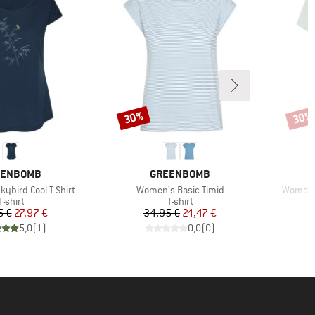
30%
30%
Sconto
Scont
CHIO
MARCHIO
EENBOMB
GREENBOMB
Articolo
Articolo
ybird Cool T-Shirt
Women's Basic Timid
Women's
Gruppo di prodotti
Gruppo di prodotti
T-shirt
T-shirt
Prezzo
Prezzo ridotto
Prezzo
Prezzo ridotto
5 €
27,97 €
34,95 €
24,47 €
5,0
(
1
)
0,0
(
0
)