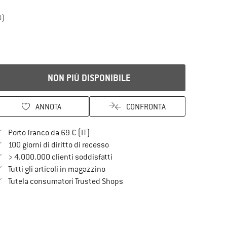
0)
NON PIÙ DISPONIBILE
ANNOTA
CONFRONTA
Qui trovi ulteriori informazioni sulle spe
Porto franco da 69 € (IT)
Vai alla politica di recesso qui Si a
100 giorni di diritto di recesso
> 4.000.000 clienti soddisfatti
Tutti gli articoli in magazzino
Trovi tutte le informazioni qui!
Tutela consumatori Trusted Shops