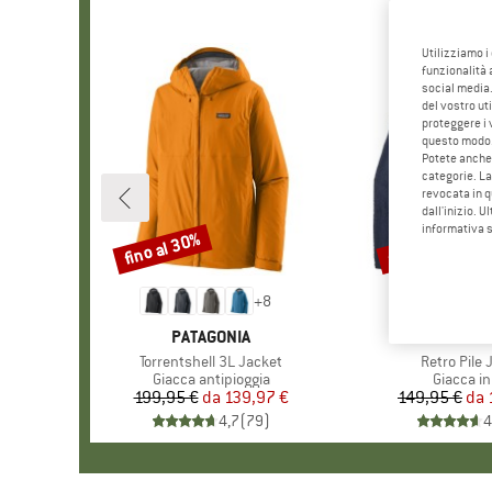
Utilizziamo i
funzionalità 
social media.
del vostro ut
proteggere i 
questo modo
Potete anche 
categorie. La
revocata in q
dall'inizio. U
informativa 
fino al 30%
fino al 32%
Sconto
Sconto
+
8
MARCHIO
PATAGONIA
MARCHI
PATAGO
Articolo
Torrentshell 3L Jacket
Articolo
Retro Pile 
Gruppo di prodotti
Giacca antipioggia
Gruppo di
Giacca in
199,95 €
da
Prezzo
Prezzo ridotto
139,97 €
149,95 €
da
Pr
Pr
4,7
(
79
)
4