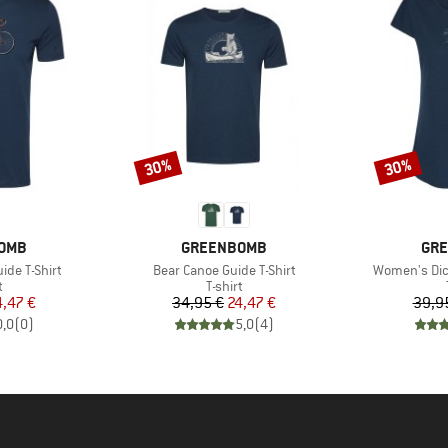
30%
30%
Sconto
Sconto
MARCHIO
MAR
OMB
GREENBOMB
GR
Articolo
Articolo
ide T-Shirt
Bear Canoe Guide T-Shirt
Women's Dick
o di prodotti
Gruppo di prodotti
t
T-shirt
ezzo
ezzo ridotto
Prezzo
Prezzo ridotto
4,47 €
34,95 €
24,47 €
39,9
0,0
(
0
)
5,0
(
4
)