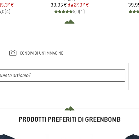
ezzo
ezzo ridotto
Prezzo
Prezzo ridotto
15,37 €
39,95 €
da
27,97 €
39,9
5,0
(
4
)
5,0
(
1
)
CONDIVIDI UN'IMMAGINE
PRODOTTI PREFERITI DI GREENBOMB