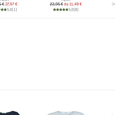
Prezzo
Prezzo ridotto
Prezzo
Prezzo ridotto
5 €
27,97 €
22,95 €
da
11,48 €
2
5,0
(
1
)
5,0
(
8
)