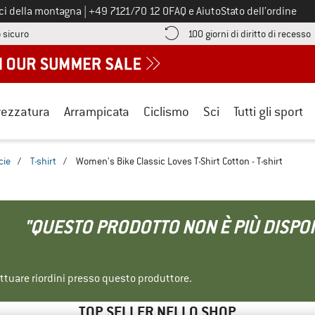
Chiamaci al numero
ici della montagna
|
+49 7121/70 12 0
FAQ e Aiuto
Stato dell’ordine
Qui trovi le informazioni di pagamento! Si apre in una casella informa
V
 sicuro
100 giorni di diritto di recesso
rezzatura
Arrampicata
Ciclismo
Sci
Tutti gli sport
cie
/
T-shirt
/
Women's Bike Classic Loves T-Shirt Cotton - T-shirt
"QUESTO PRODOTTO NON È PIÙ DISPON
ettuare riordini presso questo produttore.
TOP SELLER NELLO SHOP