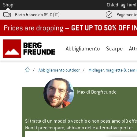
Allo
Shop
Chiedi agli am
Porto franco da 69 € (IT)
Pagamento
Up to 50% off now in our summer sale
Abbigliamento
Scarpe
Att
pagina iniziale
/
Abbigliamento outdoor
/
Midlayer, magliette & cami
Max di Bergfreunde
Si tratta di un modello vecchio o non possiamo più eff
Non ti preoccupare, abbiamo delle alternative per te: