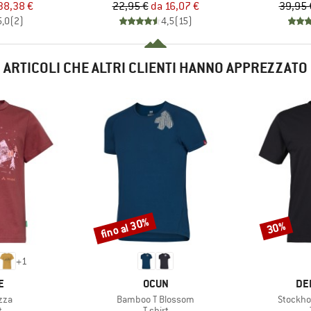
ezzo
ezzo ridotto
Prezzo
Prezzo ridotto
38,38 €
22,95 €
da
16,07 €
39,95 
5,0
(
2
)
4,5
(
15
)
ARTICOLI CHE ALTRI CLIENTI HANNO APPREZZATO
fino al 30%
30%
Sconto
Sconto
+
1
HIO
MARCHIO
MA
E
OCUN
DE
Articolo
Articolo
zza
Bamboo T Blossom
Stockho
o di prodotti
Gruppo di prodotti
t
T-shirt