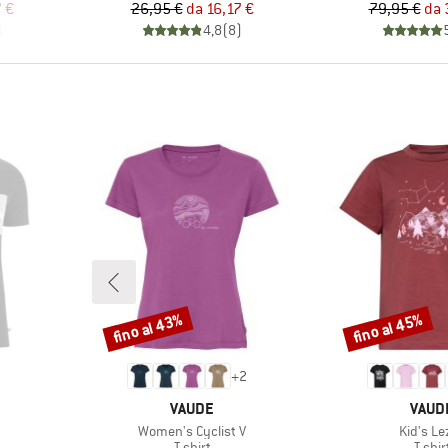
ridotto
Prezzo
Prezzo ridotto
Pr
Pr
 €
26,95 €
da
16,17 €
79,95 €
da
)
4,8
(
8
)
fino al 43%
fino al 45%
Sconto
Sconto
+
2
MARCHIO
MARC
VAUDE
VAUD
Articolo
Articolo
Women's Cyclist V
Kid's Le
rodotti
Gruppo di prodotti
Grupp
T-shirt
T-shir