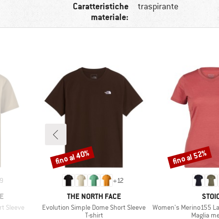
Caratteristiche
traspirante
materiale:
fino al 40%
fino al 52%
Sconto
Sconto
9
+
12
MARCHIO
MARC
E
THE NORTH FACE
STOI
Articolo
Articolo
rt Sleeve
Evolution Simple Dome Short Sleeve
Women's Merino155 LaholmSt. T
rodotti
Gruppo di prodotti
Gruppo di
T-shirt
Maglia me