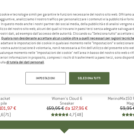
 cookie e tecnologie simili per garantire le funzioni necessarie del nostro sito web. Offriamo 
aggiuntive, analizziamo il nostro traffico per personalizzare i contenuti e la pubblicità e forn
 In questo modo anche i nostri partner dei social media, della pubblicità e di analisi vengon
ilizzo del nostro sito web; alcuni dei quali si trovano in paesi terzi senza adeguate salvaguard
vostri dati, ad esempio dall'accesso delle autorità. Cliccando su “Seleziona tutto” accettate 
.
Qualora non desideraste accettare alcun cookie oltre a quelli necessari per ragioni tecniche,
adattare le impostazioni dei cookie in qualsiasi momento nelle “Impostazioni” e selezionare 
 vostra autorizzazione è volontaria, non è necessaria ai fini dell'utilizzo del presente sito w
ualunque momento nelle "Impostazioni dei cookie" nell'area in basso del nostro sito web o rifi
lteriori informazioni in proposito, compresi i rischi di trasferimenti a paesi terzi, sono disponib
sulla
di tutela dei dati personali
.
fino al 20%
fino al 5
Sconto
Sconto
IMPOSTAZIONI
SELEZIONA TUTTI
+
1
+
10
O
NIA
MARCHIO
ON
MAR
HEB
Jacket
Articolo
Women's Cloud 6
Articolo
MerinoMix150 P
 prodotti
 pile
Gruppo di prodotti
Sneaker
Grup
Mag
ezzo
ezzo ridotto
101,97 €
159,95 €
da
Prezzo
Prezzo ridotto
127,96 €
59,95 
,6
(
71
)
4,7
(
48
)