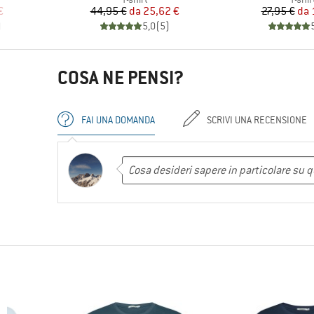
ridotto
Prezzo
Prezzo ridotto
Pr
Pr
€
44,95 €
da
25,62 €
27,95 €
da
)
5,0
(
5
)
COSA NE PENSI?
FAI UNA DOMANDA
SCRIVI UNA RECENSIONE