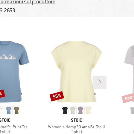
formazioni sul produttore
6-2653
0%
fino
55%
Sconto
Scont
MARCHIO
MARCHIO
STOIC
STOIC
Articolo
alSt. Print Tee
Women's Hemp30 AmalSt. Top II
Gruppo di prodotti
Gruppo di prodotti
T-shirt
T-shirt