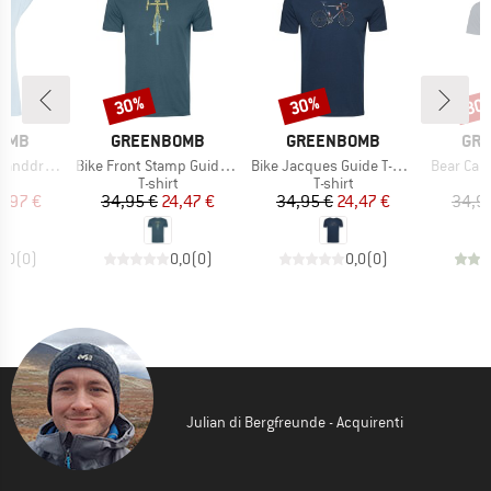
30%
30%
30
Sconto
Sconto
Scon
MARCHIO
MARCHIO
MAR
OMB
GREENBOMB
GREENBOMB
GR
Articolo
Articolo
Articolo
awn Timid
Bike Front Stamp Guide T-Shirt
Bike Jacques Guide T-Shirt
Bear Cano
o di prodotti
Gruppo di prodotti
Gruppo di prodotti
t
T-shirt
T-shirt
ezzo
ezzo ridotto
Prezzo
Prezzo ridotto
Prezzo
Prezzo ridotto
5,97 €
34,95 €
24,47 €
34,95 €
24,47 €
34,9
0,0
(
0
)
0,0
(
0
)
0,0
(
0
)
Julian di Bergfreunde - Acquirenti