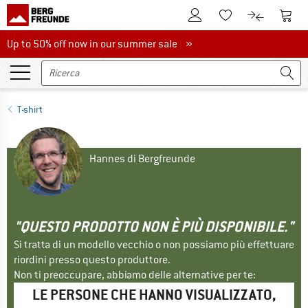
Al conto cliente
Al Ca
Alla lista promemo
Al confront
Up to 50% off now in our summer sale
Up to 50% off now in our summer sale »
T-shirt
Hannes di Bergfreunde
"QUESTO PRODOTTO NON È PIÙ DISPONIBILE."
Si tratta di un modello vecchio o non possiamo più effettuare
riordini presso questo produttore.
Non ti preoccupare, abbiamo delle alternative per te:
LE PERSONE CHE HANNO VISUALIZZATO,