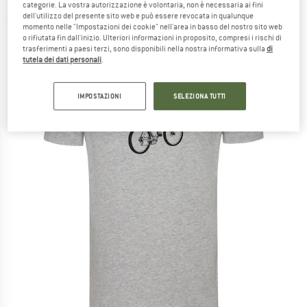
categorie. La vostra autorizzazione è volontaria, non è necessaria ai fini
dell'utilizzo del presente sito web e può essere revocata in qualunque
(0)
momento nelle "Impostazioni dei cookie" nell'area in basso del nostro sito web
o rifiutata fin dall'inizio. Ulteriori informazioni in proposito, compresi i rischi di
trasferimenti a paesi terzi, sono disponibili nella nostra informativa sulla
di
tutela dei dati personali
.
IMPOSTAZIONI
SELEZIONA TUTTI