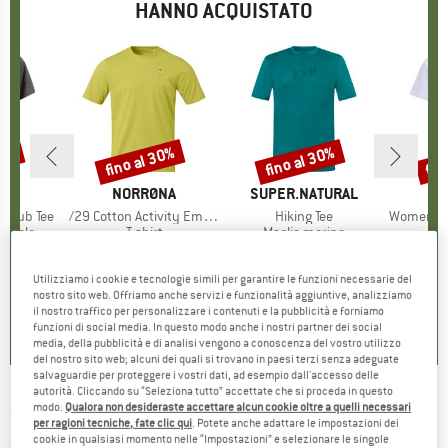
HANNO ACQUISTATO
30%
fino al 30%
fino al 30%
fin
Sconto
Sconto
Scon
IO
IA
MARCHIO
NORRØNA
MARCHIO
SUPER.NATURAL
M
N
 Slub Tee
Articolo
/29 Cotton Activity Embroidery
Articolo
Hiking Tee
Articolo
Women's /29 Cotto
rodotti
ionale
Gruppo di prodotti
T-shirt
Gruppo di prodotti
Maglia merino
ezzo
ezzo ridotto
20,97 €
58,95 €
da
Prezzo
Prezzo ridotto
41,27 €
79,95 €
da
Prezzo
Prezzo ridotto
55,97 €
58,95 
+
2
+
2
Utilizziamo i cookie e tecnologie simili per garantire le funzioni necessarie del
nostro sito web. Offriamo anche servizi e funzionalità aggiuntive, analizziamo
5,0
(
1
)
5,0
(
1
)
4,5
(
13
)
il nostro traffico per personalizzare i contenuti e la pubblicità e forniamo
funzioni di social media. In questo modo anche i nostri partner dei social
media, della pubblicità e di analisi vengono a conoscenza del vostro utilizzo
del nostro sito web; alcuni dei quali si trovano in paesi terzi senza adeguate
salvaguardie per proteggere i vostri dati, ad esempio dall'accesso delle
autorità. Cliccando su “Seleziona tutto” accettate che si proceda in questo
GREENBOMB
-
modo.
Qualora non desideraste accettare alcun cookie oltre a quelli necessari
Animal Moose Ski (Guide) - T-
per ragioni tecniche, fate clic qui
. Potete anche adattare le impostazioni dei
shirt
cookie in qualsiasi momento nelle “Impostazioni” e selezionare le singole