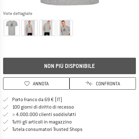
Viste dettagliate
NON PIÙ DISPONIBILE
ANNOTA
CONFRONTA
Qui trovi ulteriori informazioni sulle
Porto franco da 69 € (IT)
Vai alla politica di recesso qui 
100 giorni di diritto di recesso
> 4.000.000 clienti soddisfatti
Tutti gli articoli in magazzino
Trovi tutte le informazioni q
Tutela consumatori Trusted Shops