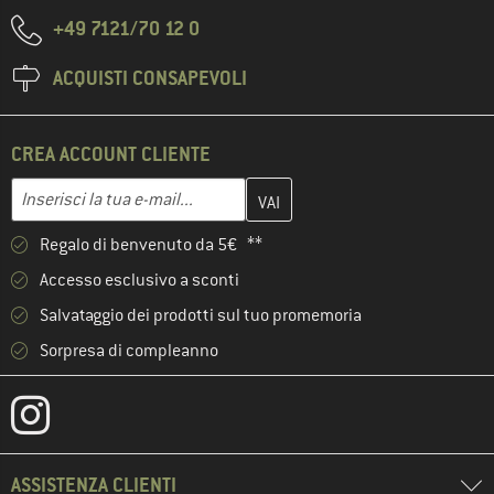
+49 7121/70 12 0
ACQUISTI CONSAPEVOLI
CREA ACCOUNT CLIENTE
Inserisci qui il tuo indirizzo e-mail e crea il tuo account cliente 
Indirizzo e-mail
Regalo di benvenuto da 5€ **
Accesso esclusivo a sconti
Salvataggio dei prodotti sul tuo promemoria
Sorpresa di compleanno
ASSISTENZA CLIENTI