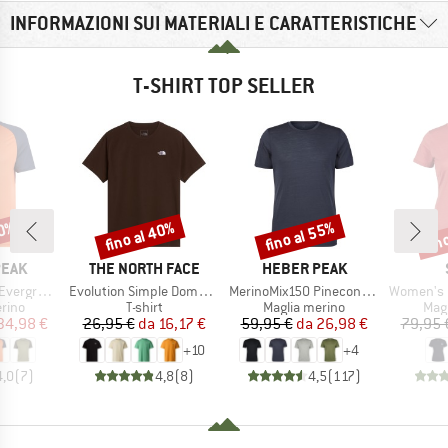
INFORMAZIONI SUI MATERIALI E CARATTERISTICHE
T-SHIRT TOP SELLER
50%
fino al 40%
fino al 55%
fin
Sconto
Sconto
Scon
O
MARCHIO
MARCHIO
PEAK
THE NORTH FACE
HEBER PEAK
Articolo
Articolo
Articolo
e. T-Shirt
Evolution Simple Dome Short Sleeve
MerinoMix150 PineconeHe. II T-Shirt
Women's Merino155 Lah
 prodotti
Gruppo di prodotti
Gruppo di prodotti
Grup
rino
T-shirt
Maglia merino
Mag
ezzo
ezzo ridotto
Prezzo
Prezzo ridotto
Prezzo
Prezzo ridotto
34,98 €
26,95 €
da
16,17 €
59,95 €
da
26,98 €
79,95 
+
10
+
4
4,0
(
7
)
4,8
(
8
)
4,5
(
117
)