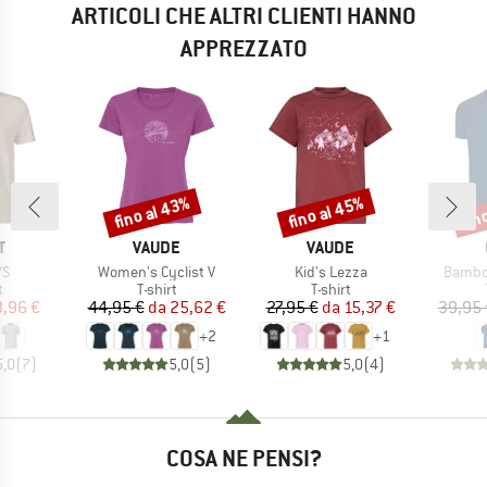
ARTICOLI CHE ALTRI CLIENTI HANNO
APPREZZATO
fino al 43%
fino al 45%
fin
Sconto
Sconto
Scon
HIO
MARCHIO
MARCHIO
T
VAUDE
VAUDE
o
Articolo
Articolo
Articol
/S
Women's Cyclist V
Kid's Lezza
Bambo
o di prodotti
Gruppo di prodotti
Gruppo di prodotti
t
T-shirt
T-shirt
ezzo
ezzo ridotto
Prezzo
Prezzo ridotto
Prezzo
Prezzo ridotto
3,96 €
44,95 €
da
25,62 €
27,95 €
da
15,37 €
39,95 
+
2
+
1
5,0
(
7
)
5,0
(
5
)
5,0
(
4
)
COSA NE PENSI?