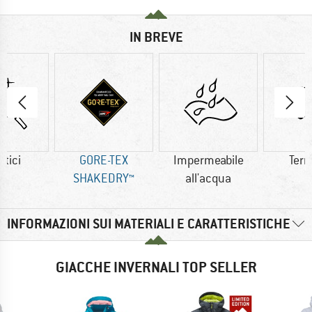
IN BREVE
etici
GORE-TEX
Impermeabile
Ter
SHAKEDRY™
all'acqua
INFORMAZIONI SUI MATERIALI E CARATTERISTICHE
GIACCHE INVERNALI TOP SELLER