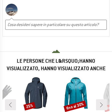
LE PERSONE CHE L&RSQUO;HANNO
VISUALIZZATO, HANNO VISUALIZZATO ANCHE
fino al 30%
fin
25%
Sconto
Sconto
Scon