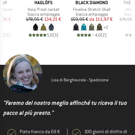
O
MARCHIO
MARCHIO
MARC
EAR
HAGLÖFS
BLACK DIAMOND
THE 
Articolo
Articolo
Artico
 Gloves
Korp Proof Jacket
Fineline Stretch Shell
Alta 
 di prodotti
Gruppo di prodotti
Gruppo di prodotti
Gruppo
i
Giacca antipioggia
Giacca antipioggia
Giacca
ezzo
ezzo ridotto
Prezzo
Prezzo ridotto
Prezzo
Prezzo ridotto
3,96 €
178,95 €
134,21 €
159,95 €
da
111,97 €
174,95 
+
2
4,2
(
5
)
5,0
(
3
)
4,0
(
2
)
Lisa di Bergfreunde - Spedizione
"Faremo del nostro meglio affinché tu riceva il tuo
pacco al più presto."
Porto franco da 69 €
100 giorni di diritto di