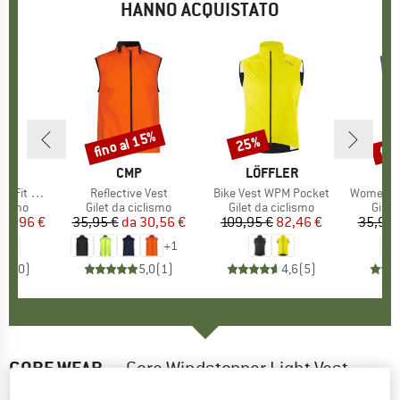
HANNO ACQUISTATO
fino al 15%
fin
25%
Sconto
Sconto
Scon
IO
ER
MARCHIO
CMP
MARCHIO
LÖFFLER
PM Pocket
Articolo
Reflective Vest
Articolo
Bike Vest WPM Pocket
Articolo
Women's 
prodotti
clismo
Gruppo di prodotti
Gilet da ciclismo
Gruppo di prodotti
Gilet da ciclismo
Grupp
Gilet
ezzo
ezzo ridotto
89,96 €
35,95 €
da
Prezzo
Prezzo ridotto
30,56 €
109,95 €
Prezzo
Prezzo ridotto
82,46 €
35,95 
+
1
0,0
(
0
)
5,0
(
1
)
4,6
(
5
)
GORE WEAR
-
Gore Windstopper Light Vest -
Gilet da ciclismo