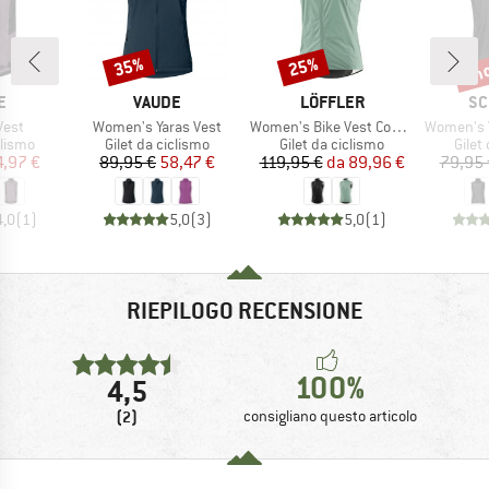
fin
35%
25%
Sconto
Sconto
Scon
HIO
MARCHIO
MARCHIO
MA
E
VAUDE
LÖFFLER
SC
Articolo
Articolo
Articolo
Vest
Women's Yaras Vest
Women's Bike Vest Comfort Fit WPM Pocket
Women's Ves
prodotti
Gruppo di prodotti
Gruppo di prodotti
Grupp
clismo
Gilet da ciclismo
Gilet da ciclismo
Gilet
ezzo
ezzo ridotto
Prezzo
Prezzo ridotto
Prezzo
Prezzo ridotto
4,97 €
89,95 €
58,47 €
119,95 €
da
89,96 €
79,95 
4,0
(
1
)
5,0
(
3
)
5,0
(
1
)
RIEPILOGO RECENSIONE
100%
4,5
(2)
consigliano questo articolo