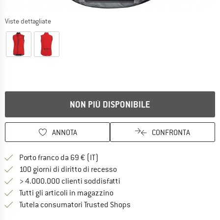
Viste dettagliate
NON PIÙ DISPONIBILE
ANNOTA
CONFRONTA
Qui trovi ulteriori informazioni sulle
Porto franco da 69 € (IT)
Vai alla politica di recesso qui 
100 giorni di diritto di recesso
> 4.000.000 clienti soddisfatti
Tutti gli articoli in magazzino
Trovi tutte le informazioni q
Tutela consumatori Trusted Shops