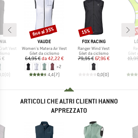
fino al 35%
15%
25
Sconto
Sconto
Scon
O
MARCHIO
MARCHIO
M
NIA
VAUDE
FOX RACING
L
Articolo
Articolo
Art
Craft Vest
Women's Matera Air Vest
Ranger Wind Vest
Re
prodotti
Gruppo di prodotti
Gruppo di prodotti
Grupp
clismo
Gilet da ciclismo
Gilet da ciclismo
Gilet
ezzo
Prezzo
Prezzo ridotto
Prezzo
Prezzo ridotto
 €
64,95 €
da
42,22 €
79,95 €
67,96 €
19,9
+
2
0,0
(
0
)
4,4
(
7
)
0,0
(
0
)
ARTICOLI CHE ALTRI CLIENTI HANNO
APPREZZATO