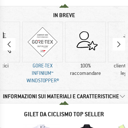
IN BREVE
etici
GORE-TEX
100%
clienti
INFINIUM™
raccomandare
leg
WINDSTOPPER®
INFORMAZIONI SUI MATERIALI E CARATTERISTICHE
GILET DA CICLISMO TOP SELLER