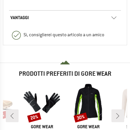
VANTAGGI
Sì, consiglierei questo articolo a un amico
PRODOTTI PREFERITI DI GORE WEAR
20%
20%
30%
Sconto
Sconto
CHIO
MARCHIO
MARCHIO
M
GORE WEAR
GORE WEAR
S