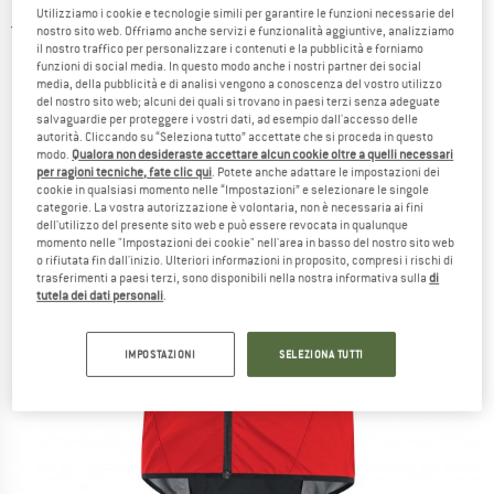
Utilizziamo i cookie e tecnologie simili per garantire le funzioni necessarie del
4,5
(2)
nostro sito web. Offriamo anche servizi e funzionalità aggiuntive, analizziamo
il nostro traffico per personalizzare i contenuti e la pubblicità e forniamo
funzioni di social media. In questo modo anche i nostri partner dei social
media, della pubblicità e di analisi vengono a conoscenza del vostro utilizzo
del nostro sito web; alcuni dei quali si trovano in paesi terzi senza adeguate
salvaguardie per proteggere i vostri dati, ad esempio dall'accesso delle
autorità. Cliccando su “Seleziona tutto” accettate che si proceda in questo
modo.
Qualora non desideraste accettare alcun cookie oltre a quelli necessari
per ragioni tecniche, fate clic qui
. Potete anche adattare le impostazioni dei
cookie in qualsiasi momento nelle “Impostazioni” e selezionare le singole
categorie. La vostra autorizzazione è volontaria, non è necessaria ai fini
dell'utilizzo del presente sito web e può essere revocata in qualunque
momento nelle "Impostazioni dei cookie" nell'area in basso del nostro sito web
o rifiutata fin dall'inizio. Ulteriori informazioni in proposito, compresi i rischi di
trasferimenti a paesi terzi, sono disponibili nella nostra informativa sulla
di
tutela dei dati personali
.
IMPOSTAZIONI
SELEZIONA TUTTI