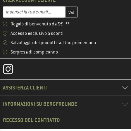
Inserisci qui il tuo indirizzo e-mail e crea il tuo account cliente 
Indirizzo e-mail
Regalo di benvenuto da 5€ **
Accesso esclusivo a sconti
Salvataggio dei prodotti sul tuo promemoria
Sorpresa di compleanno
ASSISTENZA CLIENTI
INFORMAZIONI SU BERGFREUNDE
RECESSO DEL CONTRATTO