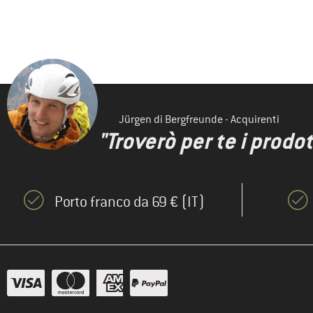
Jürgen di Bergfreunde - Acquirenti
"Troverò per te i prodot
Porto franco da 69 € (IT)