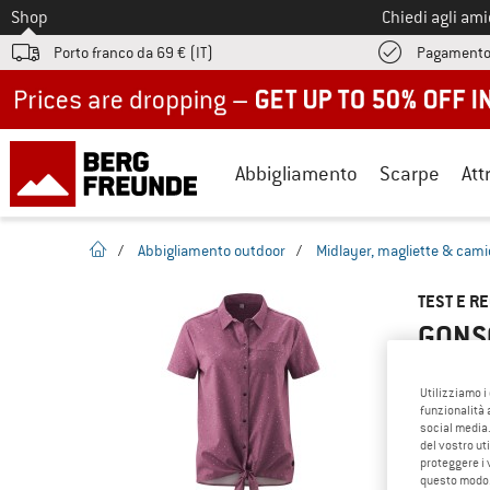
Allo
Shop
Chiedi agli am
Porto franco da 69 € (IT)
Pagamento
Up to 50% off now in our summer sale
Abbigliamento
Scarpe
Att
pagina iniziale
/
Abbigliamento outdoor
/
Midlayer, magliette & cami
TEST E R
GONSO
Utilizziamo i
funzionalità 
CONOSCI 
social media.
del vostro ut
Hai già t
proteggere i 
articolo? 
questo modo