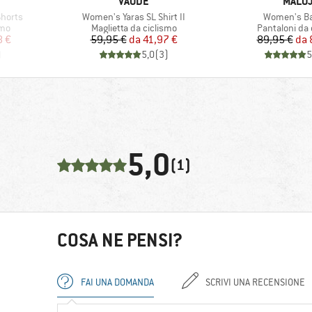
MARCHIO
MARCH
VAUDE
MALO
Articolo
Articolo
horts
Women's Yaras SL Shirt II
Women's B
Gruppo di prodotti
Gruppo di pro
smo
Maglietta da ciclismo
Pantaloni da 
ridotto
Prezzo
Prezzo ridotto
Pr
Pr
8 €
59,95 €
da
41,97 €
89,95 €
da
)
5,0
(
3
)
5
5,0
(1)
COSA NE PENSI?
FAI UNA DOMANDA
SCRIVI UNA RECENSIONE