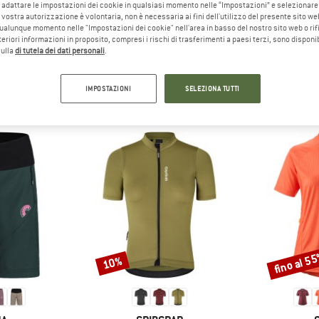
ci della montagna non
adattare le impostazioni dei cookie in qualsiasi momento nelle “Impostazioni” e selezionare 
 vostra autorizzazione è volontaria, non è necessaria ai fini dell'utilizzo del presente sito w
ra di leggere cosa ne pensi,
ualunque momento nelle "Impostazioni dei cookie" nell'area in basso del nostro sito web o rifi
o con loro!
lteriori informazioni in proposito, compresi i rischi di trasferimenti a paesi terzi, sono disponib
sulla
di tutela dei dati personali
.
IMPOSTAZIONI
SELEZIONA TUTTI
ERSONE CHE HANNO VISUALIZZATO, HANNO ACQUI
fino al 5
10%
Sconto
Sconto