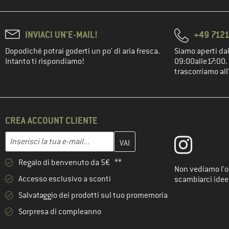
INVIACI UN'E-MAIL!
+49 7121
Dopodiché potrai goderti un po' di aria fresca.
Siamo aperti dal
Intanto ti rispondiamo!
09:00alle17:00. 
trascorriamo all
CREA ACCOUNT CLIENTE
Inserisci qui il tuo indirizzo e-mail e crea il tuo account cliente 
Indirizzo e-mail
Regalo di benvenuto da 5€ **
Non vediamo l'or
Accesso esclusivo a sconti
scambiarci idee
Salvataggio dei prodotti sul tuo promemoria
Sorpresa di compleanno