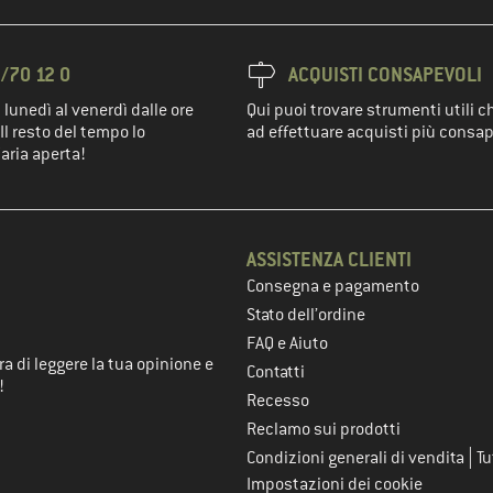
/70 12 0
ACQUISTI CONSAPEVOLI
 lunedì al venerdì dalle ore
Qui puoi trovare strumenti utili c
Il resto del tempo lo
ad effettuare acquisti più consap
'aria aperta!
ASSISTENZA CLIENTI
Consegna e pagamento
nel passaggio successivo
Stato dell’ordine
FAQ e Aiuto
a di leggere la tua opinione e
Contatti
!
Recesso
Reclamo sui prodotti
|
Condizioni generali di vendita
Tu
Impostazioni dei cookie