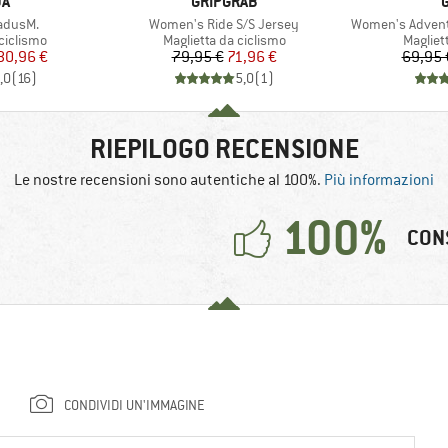
IO
MARCHIO
JA
GRIPGRAB
Articolo
Articolo
adusM.
Women's Ride S/S Jersey
Women's Adventu
dotti
Gruppo di prodotti
Gruppo 
ciclismo
Maglietta da ciclismo
Magliet
ezzo
ezzo ridotto
Prezzo
Prezzo ridotto
80,96 €
79,95 €
71,96 €
69,95 
,0
(
16
)
5,0
(
1
)
RIEPILOGO RECENSIONE
Le nostre recensioni sono autentiche al 100%.
Più informazioni
100%
CON
CONDIVIDI UN'IMMAGINE