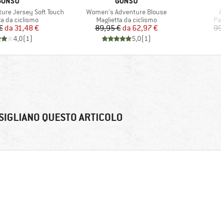
MARCHIO
MARCHIO
GONSO
GONSO
Articolo
re Jersey Soft Touch
Women's Adventure Blouse
di prodotti
Gruppo di prodotti
Gr
ta da ciclismo
Maglietta da ciclismo
Pa
Prezzo
Prezzo ridotto
Prezzo
Prezzo ridotto
€
da
31,48 €
89,95 €
da
62,97 €
99
4,0
(
1
)
5,0
(
1
)
SIGLIANO QUESTO ARTICOLO