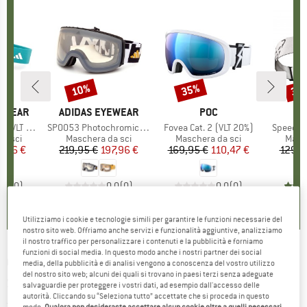
10%
35%
35
Sconto
Sconto
Scon
YEWEAR
MARCHIO
ADIDAS EYEWEAR
MARCHIO
POC
M
D
VLT 11%)
Articolo
SP0053 Photochromic Mirror Cat. 1-4
Articolo
Fovea Cat. 2 (VLT 20%)
Articolo
Speed Go
prodotti
a sci
Gruppo di prodotti
Maschera da sci
Gruppo di prodotti
Maschera da sci
Grupp
Masch
ezzo
ezzo ridotto
9,96 €
219,95 €
Prezzo
Prezzo ridotto
197,96 €
169,95 €
Prezzo
Prezzo ridotto
110,47 €
129,9
0,0
(
0
)
0,0
(
0
)
0,0
(
0
)
Utilizziamo i cookie e tecnologie simili per garantire le funzioni necessarie del
nostro sito web. Offriamo anche servizi e funzionalità aggiuntive, analizziamo
il nostro traffico per personalizzare i contenuti e la pubblicità e forniamo
funzioni di social media. In questo modo anche i nostri partner dei social
GIRO
-
Women's Sagen Vivid S2 (VLT 37%) +
media, della pubblicità e di analisi vengono a conoscenza del vostro utilizzo
del nostro sito web; alcuni dei quali si trovano in paesi terzi senza adeguate
S0 (VLT 84%) - Maschera da sci
salvaguardie per proteggere i vostri dati, ad esempio dall'accesso delle
autorità. Cliccando su “Seleziona tutto” accettate che si proceda in questo
(0)
modo.
Qualora non desideraste accettare alcun cookie oltre a quelli necessari