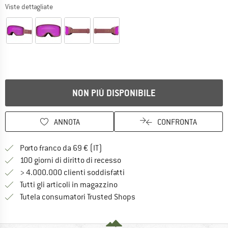
Viste dettagliate
NON PIÙ DISPONIBILE
ANNOTA
CONFRONTA
Qui trovi ulteriori informazioni sulle
Porto franco da 69 € (IT)
Vai alla politica di recesso qui 
100 giorni di diritto di recesso
> 4.000.000 clienti soddisfatti
Tutti gli articoli in magazzino
Trovi tutte le informazioni q
Tutela consumatori Trusted Shops