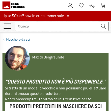
Al conto cliente
Al Ca
Alla lista promemo
Al confront
Up to 50% off now in our summer sale
Up to 50% off now in our summer sale »
Maschere da sci
Max di Bergfreunde
"QUESTO PRODOTTO NON È PIÙ DISPONIBILE."
Si tratta di un modello vecchio o non possiamo più effettuare
riordini presso questo produttore.
Non ti preoccupare, abbiamo delle alternative per te:
PRODOTTI PREFERITI IN MASCHERE DA SCI