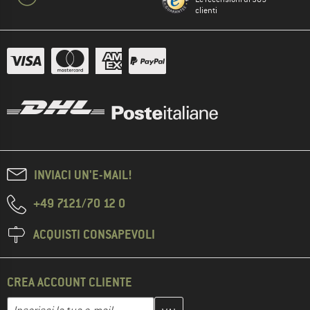
clienti
INVIACI UN'E-MAIL!
+49 7121/70 12 0
ACQUISTI CONSAPEVOLI
CREA ACCOUNT CLIENTE
Inserisci qui il tuo indirizzo e-mail e crea il tuo account cliente 
Indirizzo e-mail