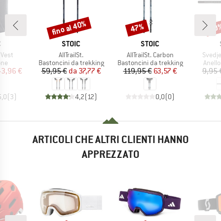
fino al 40%
47%
60
Sconto
Sconto
Scon
HIO
MARCHIO
MARCHIO
C
STOIC
STOIC
Articolo
Articolo
Articol
 Vest
AllTrailSt.
AllTrailSt. Carbon
Svedje
i prodotti
Gruppo di prodotti
Gruppo di prodotti
Gruppo
one
Bastoncini da trekking
Bastoncini da trekking
Anello
ezzo
ezzo ridotto
Prezzo
Prezzo ridotto
Prezzo
Prezzo ridotto
43,96 €
59,95 €
da
37,77 €
119,95 €
63,57 €
9,95 
5,0
(
3
)
4,2
(
12
)
0,0
(
0
)
ARTICOLI CHE ALTRI CLIENTI HANNO
APPREZZATO