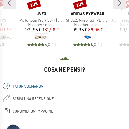
30%
10%
10%
35
Sconto
Sconto
Scon
CHIO
MARCHIO
MARCHIO
UVEX
ADIDAS EYEWEAR
Articolo
Articolo
Articolo
MIPS
Victorious Pro V S0-4 (VLT 7-81%)
SP0121 Mirror S3 (VLT 11%)
Goggle Factor Pro Ligh
 prodotti
Gruppo di prodotti
Gruppo di prodotti
Grupp
 bici
Maschera da sci
Maschera da sci
Masch
ezzo
ezzo ridotto
Prezzo
Prezzo ridotto
Prezzo
Prezzo ridotto
111,97 €
179,95 €
161,96 €
99,95 €
89,96 €
109,9
+
1
5,0
(
1
)
5,0
(
1
)
5,0
(
1
)
COSA NE PENSI?
FAI UNA DOMANDA
SCRIVI UNA RECENSIONE
CONDIVIDI UN'IMMAGINE