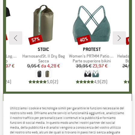
30%
57%
40%
80
Sconto
Sconto
Scon
IO
OX
MARCHIO
STOIC
MARCHIO
PROTEST
o T-Shirt
Articolo
HarnosandSt. II Dry Bag
Articolo
Women's PRTMM Patio Triangle
Articolo
HeladagenSt. Insulated
 prodotti
rino
Gruppo di prodotti
Sacca
Gruppo di prodotti
Parte superiore bikini
Grupp
Botti
ezzo
ezzo ridotto
62,97 €
9,95 €
da
Prezzo
Prezzo ridotto
4,28 €
39,95 €
Prezzo
Prezzo ridotto
23,97 €
24,95
,7
(
24
)
5,0
(
2
)
4,9
(
23
)
Utilizziamo i cookie e tecnologie simili per garantire le funzioni necessarie del
nostro sito web. Offriamo anche servizi e funzionalità aggiuntive, analizziamo
GIRO
-
Women's Balance II Vivid S2 (VLT
il nostro traffico per personalizzare i contenuti e la pubblicità e forniamo
funzioni di social media. In questo modo anche i nostri partner dei social
24%) - Maschera da sci
media, della pubblicità e di analisi vengono a conoscenza del vostro utilizzo
del nostro sito web; alcuni dei quali si trovano in paesi terzi senza adeguate
(0)