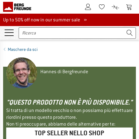
Al conto cliente
Al Ca
Alla lista promemo
Al confront
Up to 50% off now in our summer sale
Up to 50% off now in our summer sale »
Maschere da sci
Hannes di Bergfreunde
"QUESTO PRODOTTO NON È PIÙ DISPONIBILE."
Si tratta di un modello vecchio o non possiamo più effettuare
riordini presso questo produttore.
Non ti preoccupare, abbiamo delle alternative per te:
TOP SELLER NELLO SHOP