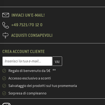
INVIACI UN'E-MAIL!
+49 7121/70 12 0
ACQUISTI CONSAPEVOLI
CREA ACCOUNT CLIENTE
Inserisci qui il tuo indirizzo e-mail e crea il tuo account cliente 
Indirizzo e-mail
Regalo di benvenuto da 5€ **
Accesso esclusivo a sconti
Salvataggio dei prodotti sul tuo promemoria
Sorpresa di compleanno