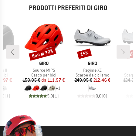
PRODOTTI PREFERITI DI GIRO
fino al 30%
15%
10
Sconto
Sconto
Scon
CHIO
MARCHIO
MARCHIO
GIRO
GIRO
Articolo
Articolo
Ar
s II
Source MIPS
Regime XC
S
 prodotti
Gruppo di prodotti
Gruppo di prodotti
Gruppo
 bici
Casco per bici
Scarpe da ciclismo
Scarpe
ezzo
ezzo ridotto
Prezzo
Prezzo ridotto
Prezzo
Prezzo ridotto
7,97 €
159,95 €
da
111,97 €
249,95 €
212,46 €
124,95
+
1
3,0
(
1
)
5,0
(
1
)
0,0
(
0
)