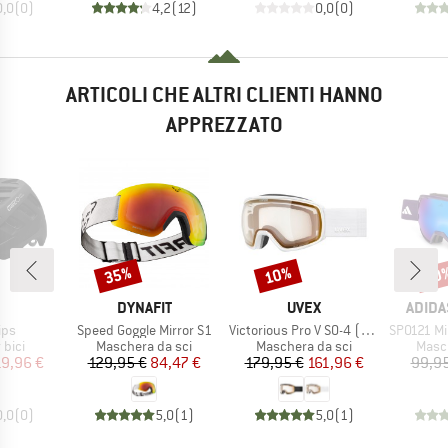
0,0
(
0
)
4,2
(
12
)
0,0
(
0
)
ARTICOLI CHE ALTRI CLIENTI HANNO
APPREZZATO
35%
10%
10
Sconto
Sconto
Scon
CHIO
MARCHIO
MARCHIO
MARCH
DYNAFIT
UVEX
ADIDA
Articolo
Articolo
Articolo
ips
Speed Goggle Mirror S1
Victorious Pro V S0-4 (VLT 7-81%)
SP0121 Mirr
 prodotti
Gruppo di prodotti
Gruppo di prodotti
Grupp
 bici
Maschera da sci
Maschera da sci
Masch
ezzo
ezzo ridotto
Prezzo
Prezzo ridotto
Prezzo
Prezzo ridotto
19,96 €
129,95 €
84,47 €
179,95 €
161,96 €
99,95
0,0
(
0
)
5,0
(
1
)
5,0
(
1
)