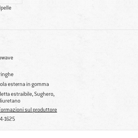
lpelle
owave
ringhe
ola esterna in gomma
letta estraibile, Sughero,
liuretano
formazioni sul produttore
4-1625