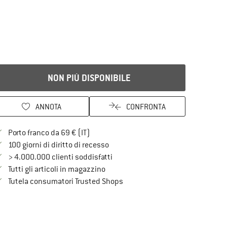
NON PIÙ DISPONIBILE
ANNOTA
CONFRONTA
Qui trovi ulteriori informazioni sulle spe
Porto franco da 69 € (IT)
Vai alla politica di recesso qui Si a
100 giorni di diritto di recesso
> 4.000.000 clienti soddisfatti
Tutti gli articoli in magazzino
Trovi tutte le informazioni qui!
Tutela consumatori Trusted Shops