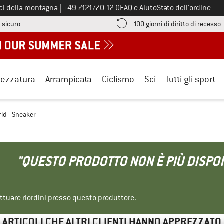
Chiamaci al numero
ici della montagna
|
+49 7121/70 12 0
FAQ e Aiuto
Stato dell’ordine
Qui trovi le informazioni di pagamento! Si apre in una casella informa
V
 sicuro
100 giorni di diritto di recesso
rezzatura
Arrampicata
Ciclismo
Sci
Tutti gli sport
rld - Sneaker
"QUESTO PRODOTTO NON È PIÙ DISPON
ettuare riordini presso questo produttore.
ARTICOLI CHE ALTRI CLIENTI HANNO APPREZZATO