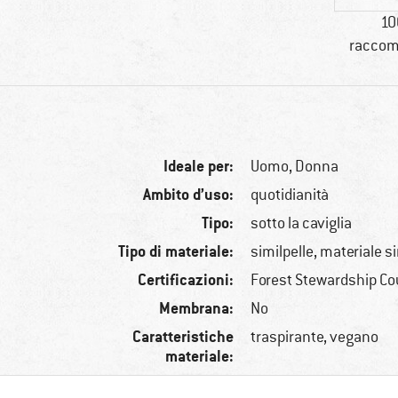
10
raccom
Ideale per:
Uomo,
Donna
Ambito d’uso:
quotidianità
Tipo:
sotto la caviglia
Tipo di materiale:
similpelle, materiale s
Certificazioni:
Forest Stewardship Co
Membrana:
No
Caratteristiche
traspirante, vegano
materiale: