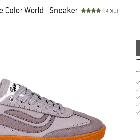
e Color World - Sneaker
4,0
(1)