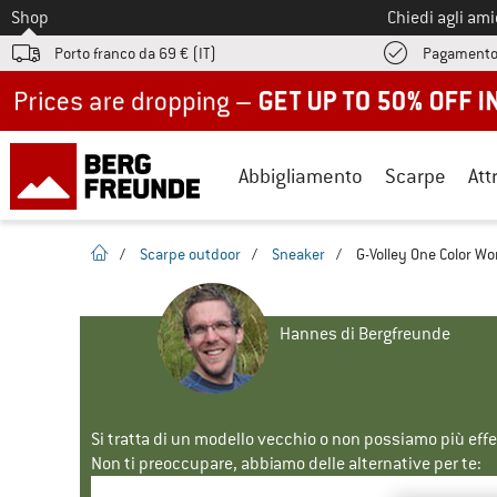
Allo
Shop
Chiedi agli am
Porto franco da 69 € (IT)
Pagamento
Up to 50% off now in our summer sale
Abbigliamento
Scarpe
Att
pagina iniziale
/
Scarpe outdoor
/
Sneaker
/
G-Volley One Color Wo
Hannes di Bergfreunde
Si tratta di un modello vecchio o non possiamo più eff
Non ti preoccupare, abbiamo delle alternative per te: