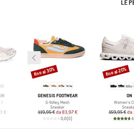
LE P
fino al 30%
fino al 20%
Sconto
Sconto
16
MARCHIO
MAR
IN
GENESIS FOOTWEAR
ON
Articolo
Articolo
 3
G-Volley Mesh
Women's C
odotti
Gruppo di prodotti
Gruppo
Sneaker
Sneak
ridotto
Prezzo
Prezzo ridotto
Pr
Pr
71 €
119,95 €
da
83,97 €
159,95 €
da
)
0,0
(
0
)
4