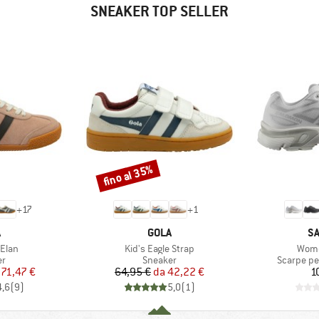
SNEAKER TOP SELLER
fino al 35%
Sconto
+
17
+
1
CHIO
MARCHIO
M
A
GOLA
S
Articolo
Artic
Elan
Kid's Eagle Strap
Wome
 di prodotti
Gruppo di prodotti
Gruppo di
er
Sneaker
Scarpe per
ezzo
ezzo ridotto
Prezzo
Prezzo ridotto
71,47 €
64,95 €
da
42,22 €
1
4,6
(
9
)
5,0
(
1
)