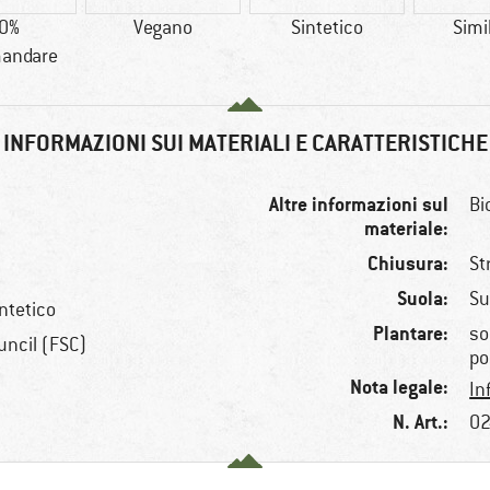
0%
Vegano
Sintetico
Simi
andare
INFORMAZIONI SUI MATERIALI E CARATTERISTICHE
Altre informazioni sul
Bi
materiale:
Chiusura:
St
Suola:
Su
intetico
Plantare:
so
uncil (FSC)
po
Nota legale:
In
N. Art.:
02