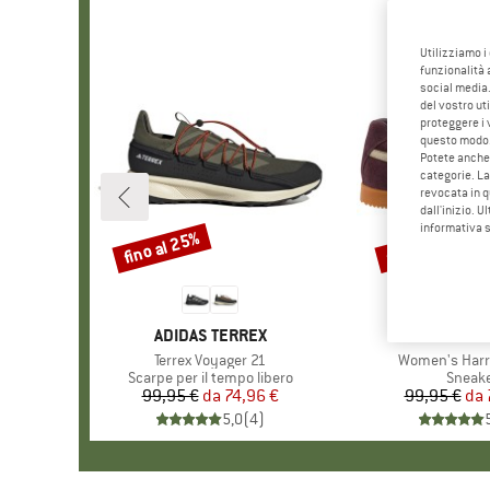
Utilizziamo i
funzionalità 
social media.
del vostro ut
proteggere i 
questo modo
Potete anche 
categorie. La
revocata in q
dall'inizio. U
informativa 
fino al 25%
fino al 25%
Sconto
Sconto
MARCHIO
ADIDAS TERREX
MAR
GOL
Articolo
Terrex Voyager 21
Articolo
Women's Harri
Gruppo di prodotti
Scarpe per il tempo libero
Gruppo
Sneak
99,95 €
da
Prezzo
Prezzo ridotto
74,96 €
99,95 €
da
Pr
Pr
5,0
(
4
)