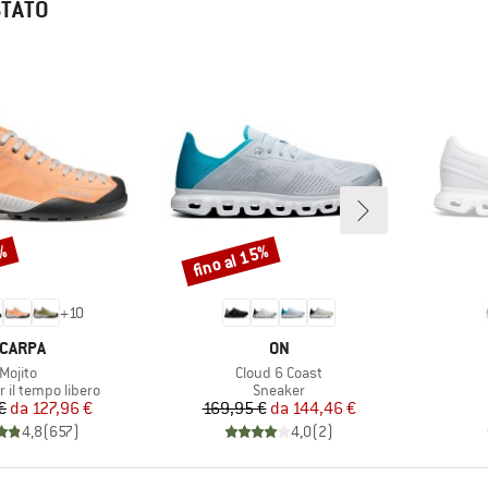
STATO
0%
fino al 15%
Sconto
+
10
ARCHIO
MARCHIO
CARPA
ON
Articolo
Articolo
Mojito
Cloud 6 Coast
 prodotti
Gruppo di prodotti
 il tempo libero
Sneaker
Prezzo
Prezzo ridotto
Prezzo
Prezzo ridotto
€
da
127,96 €
169,95 €
da
144,46 €
4,8
(
657
)
4,0
(
2
)