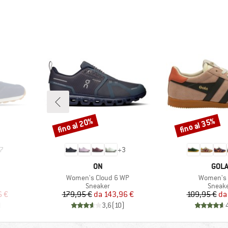
fino al 20%
fino al 35%
Sconto
Sconto
7
+
3
MARCHIO
MAR
ON
GOL
Articolo
Articolo
Women's Cloud 6 WP
Women's 
odotti
Gruppo di prodotti
Gruppo
Sneaker
Sneak
ridotto
Prezzo
Prezzo ridotto
Pr
Pr
6 €
179,95 €
da
143,96 €
109,95 €
da
)
3,6
(
10
)