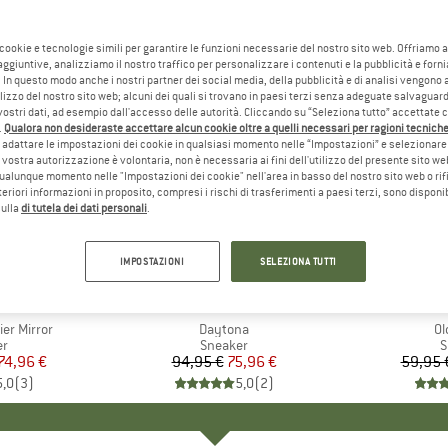
 cookie e tecnologie simili per garantire le funzioni necessarie del nostro sito web. Offriamo 
aggiuntive, analizziamo il nostro traffico per personalizzare i contenuti e la pubblicità e forn
 In questo modo anche i nostri partner dei social media, della pubblicità e di analisi vengon
ilizzo del nostro sito web; alcuni dei quali si trovano in paesi terzi senza adeguate salvaguard
vostri dati, ad esempio dall'accesso delle autorità. Cliccando su “Seleziona tutto” accettate 
.
Qualora non desideraste accettare alcun cookie oltre a quelli necessari per ragioni tecniche,
adattare le impostazioni dei cookie in qualsiasi momento nelle “Impostazioni” e selezionare 
 vostra autorizzazione è volontaria, non è necessaria ai fini dell'utilizzo del presente sito w
ualunque momento nelle "Impostazioni dei cookie" nell'area in basso del nostro sito web o rifi
lteriori informazioni in proposito, compresi i rischi di trasferimenti a paesi terzi, sono disponib
sulla
di tutela dei dati personali
.
fino al 2
20%
Sconto
Sconto
IMPOSTAZIONI
SELEZIONA TUTTI
+
2
CHIO
A
MARCHIO
GOLA
MARC
NATU
er Mirror
Articolo
Daytona
Ar
Ol
 di prodotti
er
Gruppo di prodotti
Sneaker
G
S
ezzo
ezzo ridotto
74,96 €
94,95 €
Prezzo
Prezzo ridotto
75,96 €
59,95 
5,0
(
3
)
5,0
(
2
)