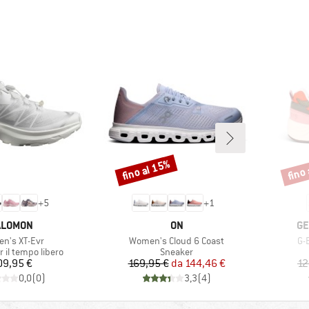
fino al 15%
fino
Sconto
Scont
+
5
+
1
ARCHIO
MARCHIO
MA
ALOMON
ON
GE
olo
Articolo
Art
n's XT-Evr
Women's Cloud 6 Coast
G-
 prodotti
Gruppo di prodotti
 il tempo libero
Sneaker
Prezzo
Prezzo
Prezzo ridotto
09,95 €
169,95 €
da
144,46 €
12
0,0
(
0
)
3,3
(
4
)