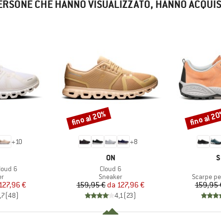
ERSONE CHE HANNO VISUALIZZATO, HANNO ACQUI
fino al 20%
fino al 2
Sconto
Sconto
+
10
+
8
CHIO
MARCHIO
M
ON
S
Articolo
loud 6
Cloud 6
 di prodotti
Gruppo di prodotti
Gruppo di
er
Sneaker
Scarpe per
ezzo
ezzo ridotto
Prezzo
Prezzo ridotto
127,96 €
159,95 €
da
127,96 €
159,95 
,7
(
48
)
4,1
(
23
)