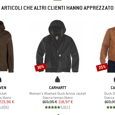
ARTICOLI CHE ALTRI CLIENTI HANNO APPREZZATO
30%
25%
Sconto
Sconto
O
MARCHIO
MA
ÄVEN
CARHARTT
CA
Articolo
Articol
cket
Women's Washed Duck Active Jacket
Duck D
odotti
Gruppo di prodotti
Gruppo 
 libero
Giacca tempo libero
Giacca
ezzo
ezzo ridotto
Prezzo
Prezzo ridotto
223,96 €
169,95 €
118,97 €
169,9
5,0
(
6
)
5,0
(
1
)