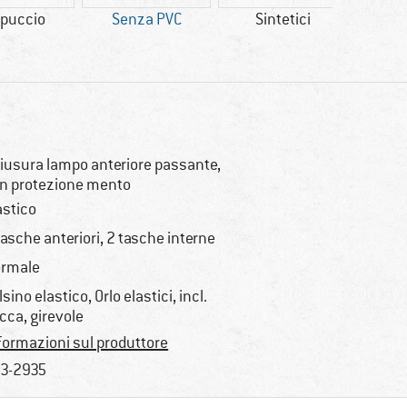
puccio
Senza PVC
Sintetici
racc
iusura lampo anteriore passante,
n protezione mento
astico
tasche anteriori, 2 tasche interne
rmale
lsino elastico, Orlo elastici, incl.
cca, girevole
formazioni sul produttore
3-2935