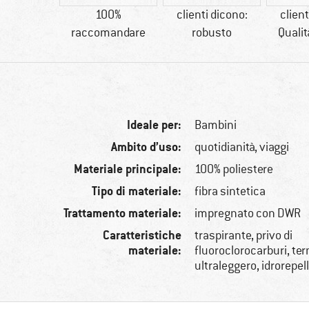
tetici
100%
clienti dicono:
client
raccomandare
robusto
Quali
Ideale per:
Bambini
Ambito d’uso:
quotidianità, viaggi
Materiale principale:
100% poliestere
Tipo di materiale:
fibra sintetica
Trattamento materiale:
impregnato con DWR
Caratteristiche
traspirante, privo di
materiale:
fluoroclorocarburi, ter
ultraleggero, idrorepel