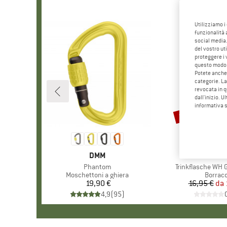
Utilizziamo i
funzionalità 
social media.
del vostro ut
proteggere i 
questo modo
Potete anche 
categorie. La
revocata in q
dall'inizio. U
informativa 
15%
Sconto
MARCHIO
DMM
MARCH
NALGE
Articolo
Phantom
Articolo
Trinkflasche WH 
Gruppo di prodotti
Moschettoni a ghiera
Gruppo 
Borracc
19,90 €
Prezzo
16,95 €
da
Pr
Pr
4,9
(
95
)