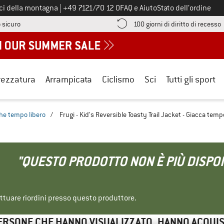
Chiamaci al numero
ici della montagna
|
+49 7121/70 12 0
FAQ e Aiuto
Stato dell’ordine
Qui trovi le informazioni di pagamento! Si apre in una casella informa
V
 sicuro
100 giorni di diritto di recesso
rezzatura
Arrampicata
Ciclismo
Sci
Tutti gli sport
he tempo libero
/
Frugi - Kid's Reversible Toasty Trail Jacket - Giacca temp
"QUESTO PRODOTTO NON È PIÙ DISPON
ettuare riordini presso questo produttore.
ERSONE CHE HANNO VISUALIZZATO, HANNO ACQUI