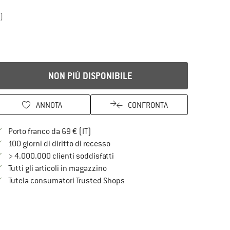
)
NON PIÙ DISPONIBILE
ANNOTA
CONFRONTA
Qui trovi ulteriori informazioni sulle spe
Porto franco da 69 € (IT)
Vai alla politica di recesso qui Si a
100 giorni di diritto di recesso
> 4.000.000 clienti soddisfatti
Tutti gli articoli in magazzino
Trovi tutte le informazioni qui!
Tutela consumatori Trusted Shops