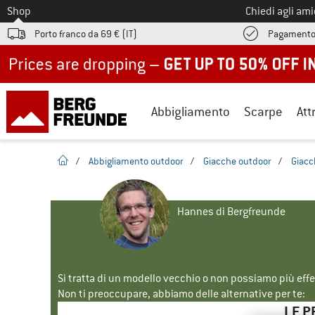
Allo
Shop
Chiedi agli am
Porto franco da 69 € (IT)
Pagamento
Up to 50% off now in our summer sale
Abbigliamento
Scarpe
Att
pagina iniziale
/
Abbigliamento outdoor
/
Giacche outdoor
/
Giacc
Hannes di Bergfreunde
Si tratta di un modello vecchio o non possiamo più eff
Non ti preoccupare, abbiamo delle alternative per te:
LE P