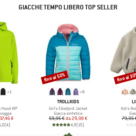
GIACCHE TEMPO LIBERO TOP SELLER
fino al 50%
fino al 3
Sconto
Sconto
+
1
+
6
CHIO
MARCHIO
M
TROLLKIDS
L
Articolo
Articolo
ix Hood WP
Girl's Eikefjord Jacket
Kid's No
rodotti
Gruppo di prodotti
Gru
pioggia
Giacca sintetica
Giac
ezzo
ezzo ridotto
Prezzo
Prezzo ridotto
37,46 €
59,95 €
da
29,98 €
79,95 
5,0
(
4
)
4,9
(
15
)