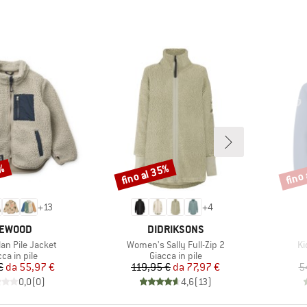
0%
fino al 35%
fino
Sconto
Scont
+
13
+
4
ARCHIO
MARCHIO
IEWOOD
DIDRIKSONS
Articolo
Ar
lan Pile Jacket
Women's Sally Full-Zip 2
Ki
ppo di prodotti
Gruppo di prodotti
ca in pile
Giacca in pile
Prezzo
Prezzo ridotto
Prezzo
Prezzo ridotto
€
da
55,97 €
119,95 €
da
77,97 €
5
0,0
(
0
)
4,6
(
13
)