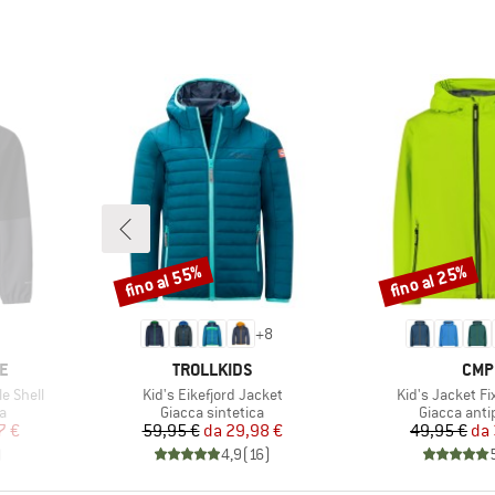
fino al 55%
fino al 25%
Sconto
Sconto
+
8
MARCHIO
MAR
E
TROLLKIDS
CMP
Articolo
Articolo
e Shell
Kid's Eikefjord Jacket
Kid's Jacket F
ti
Gruppo di prodotti
Gruppo di p
a
Giacca sintetica
Giacca anti
ridotto
Prezzo
Prezzo ridotto
Pr
Pr
7 €
59,95 €
da
29,98 €
49,95 €
da
)
4,9
(
16
)