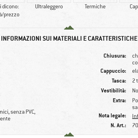
i dicono:
Ultraleggero
Termiche
Cap
tà/prezzo
INFORMAZIONI SUI MATERIALI E CARATTERISTICHE
Chiusura:
ch
co
Cappuccio:
el
Tasca:
2 
Vestibilità:
No
Extra:
Po
sa
mici, senza PVC,
Nota legale:
In
lente
N. Art.:
70