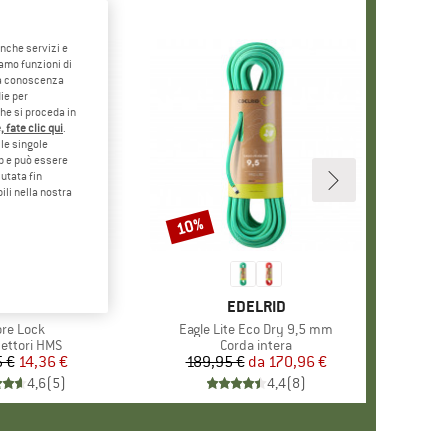
anche servizi e
iamo funzioni di
o a conoscenza
ie per
che si proceda in
 fate clic qui
.
le singole
eb e può essere
utata fin
ili nella nostra
10%
Sconto
ARCHIO
.A.M.P.
MARCHIO
EDELRID
ticolo
ore Lock
Articolo
Eagle Lite Eco Dry 9,5 mm
po di prodotti
ettori HMS
Gruppo di prodotti
Corda intera
5 €
Prezzo
Prezzo ridotto
14,36 €
189,95 €
da
Prezzo
Prezzo ridotto
170,96 €
4,6
(
5
)
4,4
(
8
)