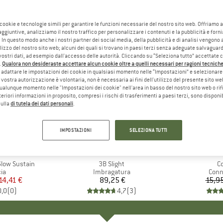
 cookie e tecnologie simili per garantire le funzioni necessarie del nostro sito web. Offriamo 
aggiuntive, analizziamo il nostro traffico per personalizzare i contenuti e la pubblicità e forn
 In questo modo anche i nostri partner dei social media, della pubblicità e di analisi vengon
ilizzo del nostro sito web; alcuni dei quali si trovano in paesi terzi senza adeguate salvaguard
vostri dati, ad esempio dall'accesso delle autorità. Cliccando su “Seleziona tutto” accettate 
.
Qualora non desideraste accettare alcun cookie oltre a quelli necessari per ragioni tecniche,
adattare le impostazioni dei cookie in qualsiasi momento nelle “Impostazioni” e selezionare 
 vostra autorizzazione è volontaria, non è necessaria ai fini dell'utilizzo del presente sito w
ualunque momento nelle "Impostazioni dei cookie" nell'area in basso del nostro sito web o rifi
lteriori informazioni in proposito, compresi i rischi di trasferimenti a paesi terzi, sono disponib
sulla
di tutela dei dati personali
.
10%
Sconto
IMPOSTAZIONI
SELEZIONA TUTTI
IO
NE
MARCHIO
ROCK EMPIRE
M
C
Glow Sustain
Articolo
3B Slight
Ar
C
di prodotti
ia
Gruppo di prodotti
Imbragatura
Grup
Conn
ezzo
ezzo ridotto
14,41 €
89,25 €
Prezzo
15,9
0,0
(
0
)
4,7
(
3
)