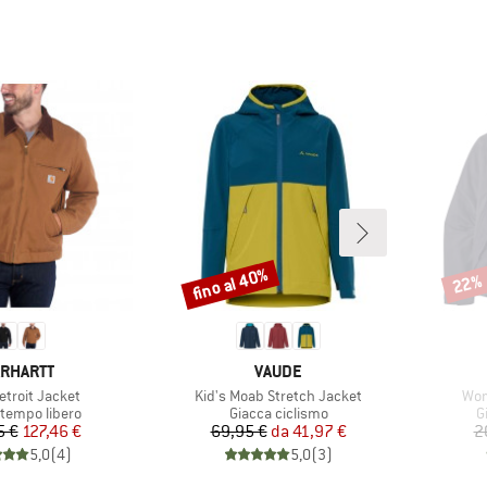
fino al 40%
22%
Sconto
Scont
RCHIO
MARCHIO
RHARTT
VAUDE
o
Articolo
Arti
etroit Jacket
Kid's Moab Stretch Jacket
Wom
di prodotti
Gruppo di prodotti
G
 tempo libero
Giacca ciclismo
G
Prezzo
Prezzo ridotto
Prezzo
Prezzo ridotto
5 €
127,46 €
69,95 €
da
41,97 €
2
5,0
(
4
)
5,0
(
3
)