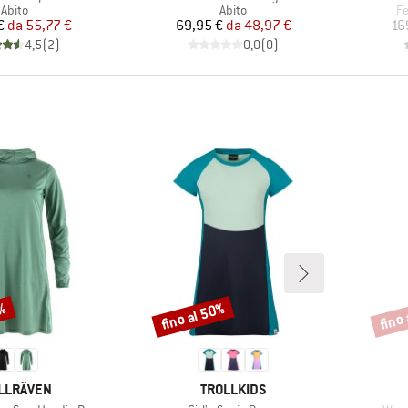
Gruppo di prodotti
Gruppo di prodotti
Gr
Abito
Abito
Fe
Prezzo
Prezzo ridotto
Prezzo
Prezzo ridotto
€
da
55,77 €
69,95 €
da
48,97 €
16
4,5
(
2
)
0,0
(
0
)
0%
fino al 50%
fino
Sconto
Scont
CHIO
MARCHIO
LLRÄVEN
TROLLKIDS