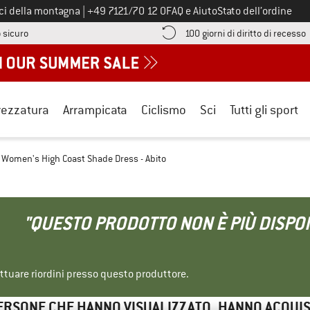
Chiamaci al numero
ici della montagna
|
+49 7121/70 12 0
FAQ e Aiuto
Stato dell’ordine
Qui trovi le informazioni di pagamento! Si apre in una casella informa
V
 sicuro
100 giorni di diritto di recesso
rezzatura
Arrampicata
Ciclismo
Sci
Tutti gli sport
Women's High Coast Shade Dress - Abito
"QUESTO PRODOTTO NON È PIÙ DISPON
ettuare riordini presso questo produttore.
ERSONE CHE HANNO VISUALIZZATO, HANNO ACQUI