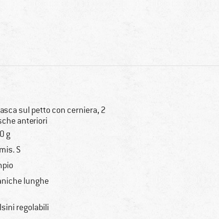
tasca sul petto con cerniera, 2
sche anteriori
0 g
 mis. S
pio
niche lunghe
lsini regolabili