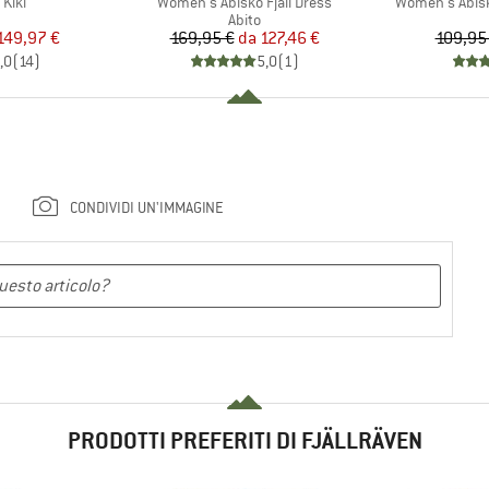
Articolo
Articolo
Kiki
Women's Abisko Fjäll Dress
Women's Abisk
o di prodotti
Gruppo di prodotti
Abito
ezzo
ezzo ridotto
Prezzo
Prezzo ridotto
149,97 €
169,95 €
da
127,46 €
109,95
,0
(
14
)
5,0
(
1
)
CONDIVIDI UN'IMMAGINE
PRODOTTI PREFERITI DI FJÄLLRÄVEN