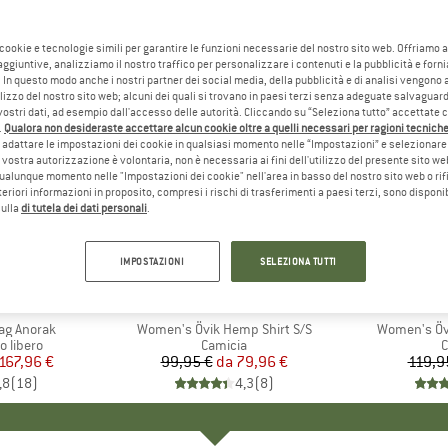
 cookie e tecnologie simili per garantire le funzioni necessarie del nostro sito web. Offriamo 
aggiuntive, analizziamo il nostro traffico per personalizzare i contenuti e la pubblicità e forn
 In questo modo anche i nostri partner dei social media, della pubblicità e di analisi vengon
ilizzo del nostro sito web; alcuni dei quali si trovano in paesi terzi senza adeguate salvaguard
vostri dati, ad esempio dall'accesso delle autorità. Cliccando su “Seleziona tutto” accettate 
.
Qualora non desideraste accettare alcun cookie oltre a quelli necessari per ragioni tecniche,
adattare le impostazioni dei cookie in qualsiasi momento nelle “Impostazioni” e selezionare 
 vostra autorizzazione è volontaria, non è necessaria ai fini dell'utilizzo del presente sito w
ualunque momento nelle "Impostazioni dei cookie" nell'area in basso del nostro sito web o rifi
lteriori informazioni in proposito, compresi i rischi di trasferimenti a paesi terzi, sono disponib
sulla
di tutela dei dati personali
.
fino al 20%
17%
Sconto
Sconto
IMPOSTAZIONI
SELEZIONA TUTTI
+
1
O
ÄVEN
MARCHIO
FJÄLLRÄVEN
MA
FJÄ
ag Anorak
Articolo
Women's Övik Hemp Shirt S/S
Articolo
Women's Övi
odotti
 libero
Gruppo di prodotti
Camicia
G
C
ezzo
ezzo ridotto
167,96 €
99,95 €
da
Prezzo
Prezzo ridotto
79,96 €
119,9
,8
(
18
)
4,3
(
8
)