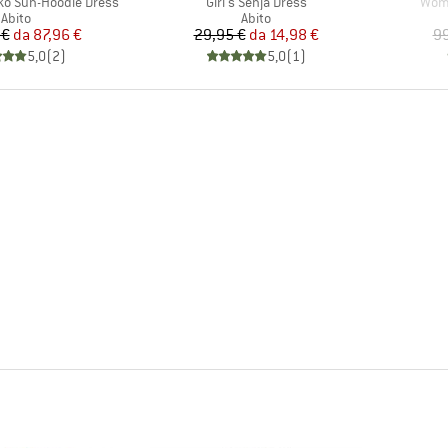
Articolo
Artic
o Sun-Hoodie Dress
Girl's Senja Dress
Wome
Gruppo di prodotti
Gruppo di prodotti
Abito
Abito
Prezzo
Prezzo ridotto
Prezzo
Prezzo ridotto
 €
da
87,96 €
29,95 €
da
14,98 €
99
5,0
(
2
)
5,0
(
1
)