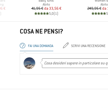
Articolo
Articolo
sers
Baby Tunic
Women's 
Gruppo di prodotti
Grupp
ing
Abito
Abito
ridotto
Prezzo
Prezzo ridotto
Pr
Pr
06 €
41,95 €
da
33,56 €
249,95 €
da
)
5,0
(
1
)
5
COSA NE PENSI?
FAI UNA DOMANDA
SCRIVI UNA RECENSIONE