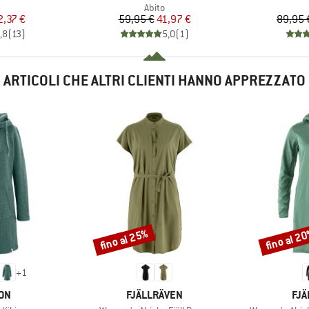
o di prodotti
Gruppo di prodotti
Abito
ezzo
ezzo ridotto
Prezzo
Prezzo ridotto
2,37 €
59,95 €
41,97 €
89,95 
,8
(
13
)
5,0
(
1
)
ARTICOLI CHE ALTRI CLIENTI HANNO APPREZZATO
fino al 25%
fino al 2
Sconto
Sconto
+
1
IO
MARCHIO
MAR
ON
FJÄLLRÄVEN
FJÄ