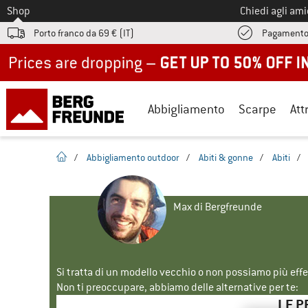
Allo
Shop
Chiedi agli am
Porto franco da 69 € (IT)
Pagamento
Up to 50% off now in our summer sale
Abbigliamento
Scarpe
Att
pagina iniziale
/
Abbigliamento outdoor
/
Abiti & gonne
/
Abiti
/
Max di Bergfreunde
Si tratta di un modello vecchio o non possiamo più eff
Non ti preoccupare, abbiamo delle alternative per te:
LE P