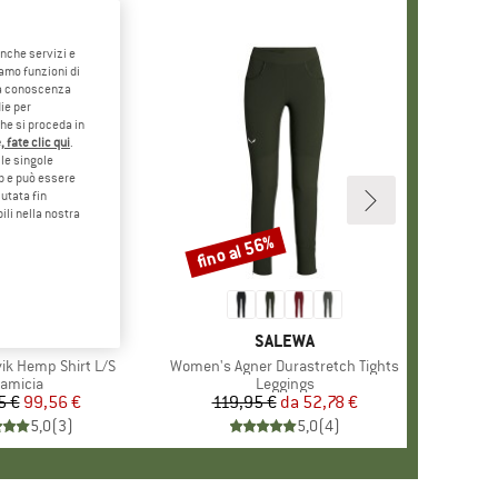
anche servizi e
iamo funzioni di
o a conoscenza
ie per
che si proceda in
 fate clic qui
.
le singole
eb e può essere
utata fin
ili nella nostra
fino al 56%
Sconto
RCHIO
LLRÄVEN
MARCHIO
SALEWA
k Hemp Shirt L/S
Articolo
Women's Agner Durastretch Tights
ruppo di prodotti
amicia
Gruppo di prodotti
Leggings
5 €
Prezzo
Prezzo ridotto
99,56 €
119,95 €
da
Prezzo
Prezzo ridotto
52,78 €
5,0
(
3
)
5,0
(
4
)