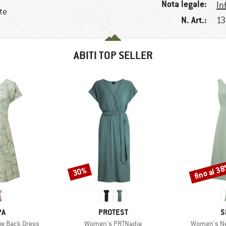
Nota legale:
In
te
N. Art.:
13
ABITI TOP SELLER
fino al 3
30%
Sconto
Sconto
IO
MARCHIO
M
PA
PROTEST
S
Articolo
Articolo
e Back Dress
Women's PRTNadia
Women's Ne