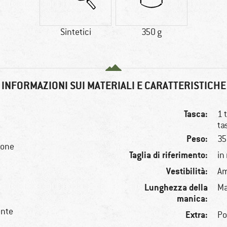
Sintetici
350 g
INFORMAZIONI SUI MATERIALI E CARATTERISTICHE
Tasca:
1 
ta
Peso:
35
tone
Taglia di riferimento:
in
Vestibilità:
Am
Lunghezza della
Ma
manica:
ente
Extra:
Po