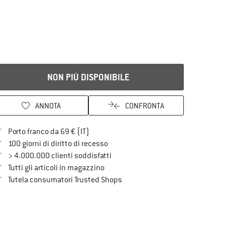
NON PIÙ DISPONIBILE
ANNOTA
CONFRONTA
Qui trovi ulteriori informazioni sulle spe
Porto franco da 69 € (IT)
Vai alla politica di recesso qui Si a
100 giorni di diritto di recesso
> 4.000.000 clienti soddisfatti
Tutti gli articoli in magazzino
Trovi tutte le informazioni qui!
Tutela consumatori Trusted Shops