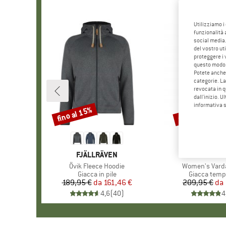
Utilizziamo i
funzionalità 
social media.
del vostro ut
proteggere i 
questo modo
Potete anche 
categorie. La
revocata in q
dall'inizio. U
informativa 
fino al 15%
fino al 20%
Sconto
Sconto
MARCHIO
FJÄLLRÄVEN
MARCHI
FJÄLLR
Articolo
Övik Fleece Hoodie
Articolo
Women's Vard
Gruppo di prodotti
Giacca in pile
Gruppo di pr
Giacca tempo
189,95 €
da
Prezzo
Prezzo ridotto
161,46 €
209,95 €
da
Pr
Pr
4,6
(
40
)
4