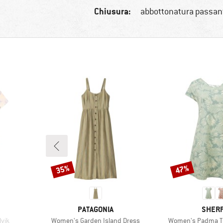
Chiusura:
abbottonatura passan
35%
47%
Sconto
Sconto
MARCHIO
MARCH
PATAGONIA
SHER
Articolo
Articolo
vik
Women's Garden Island Dress
Women's Padma Ti