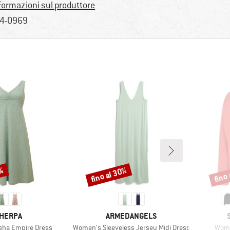
formazioni sul produttore
4-0969
8%
fino al 30%
fino
Sconto
Scont
ARCHIO
MARCHIO
HERPA
ARMEDANGELS
Articolo
Artic
ha Empire Dress
Women's Sleeveless Jersey Midi Dress
Wome