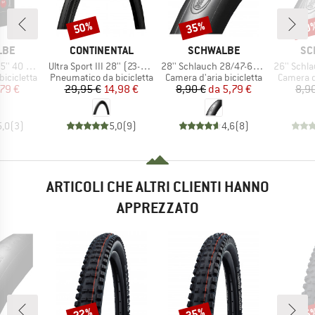
50%
35%
50
Sconto
Sconto
Scon
O
MARCHIO
MARCHIO
MA
LBE
CONTINENTAL
SCHWALBE
SC
Articolo
Articolo
Articolo
 62-584 SV
Ultra Sport III 28'' (23-622) Foldable
28'' Schlauch 28/47-622/635 SV 17
26'' Schlauch 4
otti
Gruppo di prodotti
Gruppo di prodotti
Gruppo d
bicicletta
Pneumatico da bicicletta
Camera d'aria bicicletta
Camera d'
ezzo
ezzo ridotto
Prezzo
Prezzo ridotto
Prezzo
Prezzo ridotto
79 €
29,95 €
14,98 €
8,90 €
da
5,79 €
8,9
5,0
(
3
)
5,0
(
9
)
4,6
(
8
)
ARTICOLI CHE ALTRI CLIENTI HANNO
APPREZZATO
22%
35%
35
Sconto
Sconto
Scon