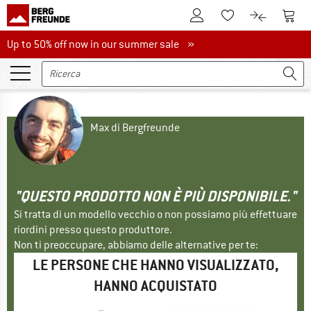
Al conto cliente
Al Ca
Alla lista promemo
Al confront
Up to 50% off now in our summer sale
Up to 50% off now in our summer sale »
Max di Bergfreunde
"QUESTO PRODOTTO NON È PIÙ DISPONIBILE."
Si tratta di un modello vecchio o non possiamo più effettuare
riordini presso questo produttore.
Non ti preoccupare, abbiamo delle alternative per te:
LE PERSONE CHE HANNO VISUALIZZATO,
HANNO ACQUISTATO