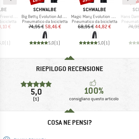
O
MARCHIO
MARCHIO
MA
LBE
SCHWALBE
SCHWALBE
SC
Articolo
Articolo
Articolo
75-584 AV 21F
Big Betty Evolution AddixSoft SuperGravity 29'' (62-622) TLE E-50
Magic Mary Evolution AddixSoft SuperTrail 27,5'' (62-584) TLE E-50
Hans Dampf Evolution AddixSoft
otti
Gruppo di prodotti
Gruppo di prodotti
Gruppo di
bicicletta
Pneumatico da bicicletta
Pneumatico da bicicletta
Pneumatic
ezzo
ezzo ridotto
Prezzo
Prezzo ridotto
Prezzo
Prezzo ridotto
0,10 €
74,95 €
58,46 €
68,95 €
44,82 €
74,9
5,0
(
1
)
5,0
(
1
)
5,0
(
1
)
RIEPILOGO RECENSIONE
100%
5,0
(1)
consigliano questo articolo
COSA NE PENSI?