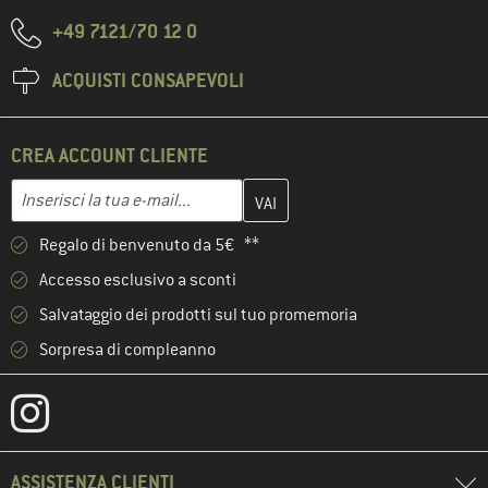
+49 7121/70 12 0
ACQUISTI CONSAPEVOLI
CREA ACCOUNT CLIENTE
Inserisci qui il tuo indirizzo e-mail e crea il tuo account cliente 
Indirizzo e-mail
Regalo di benvenuto da 5€ **
Accesso esclusivo a sconti
Salvataggio dei prodotti sul tuo promemoria
Sorpresa di compleanno
ASSISTENZA CLIENTI