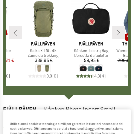
25%
fin
Scon
HIO
E
MARCHIO
FJÄLLRÄVEN
MARCHIO
FJÄLLRÄVEN
MARC
THE 
r Cube
Articolo
Kajka X-Lätt 45
Articolo
Kånken Toiletry Bag
Articolo
Women's Val
o di prodotti
a
Gruppo di prodotti
Zaino da trekking
Gruppo di prodotti
Borsetta da toilette
Gruppo
Giacca
ezzo
ezzo ridotto
26,21 €
339,95 €
Prezzo
59,95 €
Prezzo
299,95 
0,0
(
0
)
0,0
(
0
)
4,3
(
4
)
FJÄLLRÄVEN
-
Kånken Photo Insert Small -
Borsa fotografica
Utilizziamo i cookie e tecnologie simili per garantire le funzioni necessarie del
5,0
(1)
nostro sito web. Offriamo anche servizi e funzionalità aggiuntive, analizziamo
il nostro traffico per personalizzare i contenuti e la pubblicità e forniamo