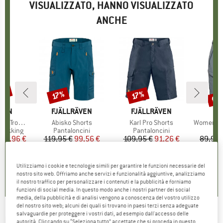
VISUALIZZATO, HANNO VISUALIZZATO
ANCHE
20%
fin
17%
17%
Sconto
Sconto
Scon
O
ÄVEN
MARCHIO
FJÄLLRÄVEN
MARCHIO
FJÄLLRÄVEN
M
M
Trousers
Articolo
Abisko Shorts
Articolo
Karl Pro Shorts
Articolo
Women's Run
dotti
trekking
Gruppo di prodotti
Pantaloncini
Gruppo di prodotti
Pantaloncini
Gru
Pan
ezzo
ezzo ridotto
175,96 €
119,95 €
Prezzo
Prezzo ridotto
99,56 €
109,95 €
Prezzo
Prezzo ridotto
91,26 €
89,95 
5,0
(
3
)
4,6
(
23
)
5,0
(
27
)
Utilizziamo i cookie e tecnologie simili per garantire le funzioni necessarie del
nostro sito web. Offriamo anche servizi e funzionalità aggiuntive, analizziamo
il nostro traffico per personalizzare i contenuti e la pubblicità e forniamo
funzioni di social media. In questo modo anche i nostri partner dei social
media, della pubblicità e di analisi vengono a conoscenza del vostro utilizzo
del nostro sito web; alcuni dei quali si trovano in paesi terzi senza adeguate
salvaguardie per proteggere i vostri dati, ad esempio dall'accesso delle
FJÄLLRÄVEN
-
Abisko Hybrid Trail Shorts -
autorità. Cliccando su “Seleziona tutto” accettate che si proceda in questo