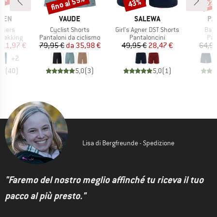
30%
fino al 55%
43%
22
Sconto
Sconto
Scon
O
MARCHIO
MARCHIO
MA
ÄVEN
VAUDE
SALEWA
PA
Articolo
Articolo
Artic
users
Cyclist Shorts
Girl's Agner DST Shorts
Bagg
dotti
Gruppo di prodotti
Gruppo di prodotti
Gru
trekking
Pantaloni da ciclismo
Pantaloncini
Pan
ezzo
ezzo ridotto
Prezzo
Prezzo ridotto
Prezzo
Prezzo ridotto
111,97 €
79,95 €
da
35,98 €
49,95 €
28,47 €
64,95
+
2
,6
(
40
)
5,0
(
3
)
5,0
(
1
)
Lisa di Bergfreunde - Spedizione
"Faremo del nostro meglio affinché tu riceva il tuo
pacco al più presto."