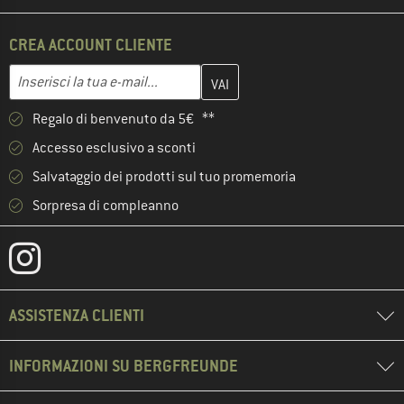
CREA ACCOUNT CLIENTE
Inserisci qui il tuo indirizzo e-mail e crea il tuo account cliente 
Indirizzo e-mail
Regalo di benvenuto da 5€ **
Accesso esclusivo a sconti
Salvataggio dei prodotti sul tuo promemoria
Sorpresa di compleanno
ASSISTENZA CLIENTI
INFORMAZIONI SU BERGFREUNDE