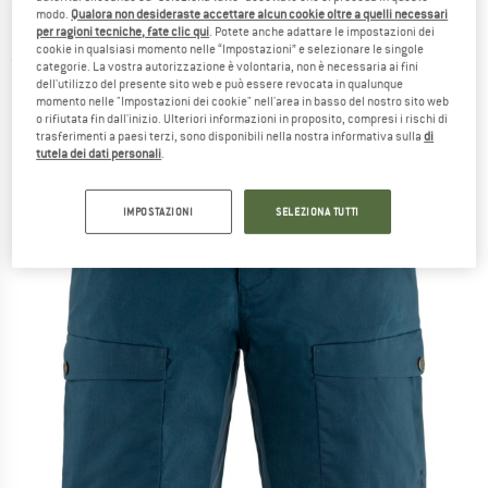
modo.
Qualora non desideraste accettare alcun cookie oltre a quelli necessari
Pantaloncini
per ragioni tecniche, fate clic qui
. Potete anche adattare le impostazioni dei
cookie in qualsiasi momento nelle “Impostazioni” e selezionare le singole
(0)
categorie. La vostra autorizzazione è volontaria, non è necessaria ai fini
dell'utilizzo del presente sito web e può essere revocata in qualunque
momento nelle "Impostazioni dei cookie" nell'area in basso del nostro sito web
o rifiutata fin dall'inizio. Ulteriori informazioni in proposito, compresi i rischi di
trasferimenti a paesi terzi, sono disponibili nella nostra informativa sulla
di
tutela dei dati personali
.
IMPOSTAZIONI
SELEZIONA TUTTI