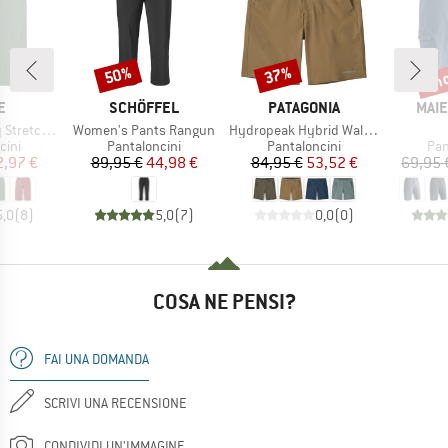
fin
50%
37%
Sconto
Sconto
Scon
HIO
MARCHIO
MARCHIO
MAR
E
SCHÖFFEL
PATAGONIA
MAIE
Articolo
Articolo
 Shorts II
Women's Pants Rangun
Hydropeak Hybrid Walk Shorts 18''
i prodotti
Gruppo di prodotti
Gruppo di prodotti
Gru
cini
Pantaloncini
Pantaloncini
Pan
ezzo
ezzo ridotto
Prezzo
Prezzo ridotto
Prezzo
Prezzo ridotto
2,97 €
89,95 €
44,98 €
84,95 €
53,52 €
69,95 
5,0
(
8
)
5,0
(
7
)
0,0
(
0
)
COSA NE PENSI?
FAI UNA DOMANDA
SCRIVI UNA RECENSIONE
CONDIVIDI UN'IMMAGINE