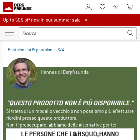
Al conto cliente
Al Ca
Alla lista promemo
Al confront
Up to 50% off now in our summer sale
Up to 50% off now in our summer sale »
Pantaloncini & pantaloni a 3/4
Hannes di Bergfreunde
"QUESTO PRODOTTO NON È PIÙ DISPONIBILE."
Si tratta di un modello vecchio o non possiamo più effettuare
riordini presso questo produttore.
Non ti preoccupare, abbiamo delle alternative per te:
LE PERSONE CHE L&RSQUO;HANNO