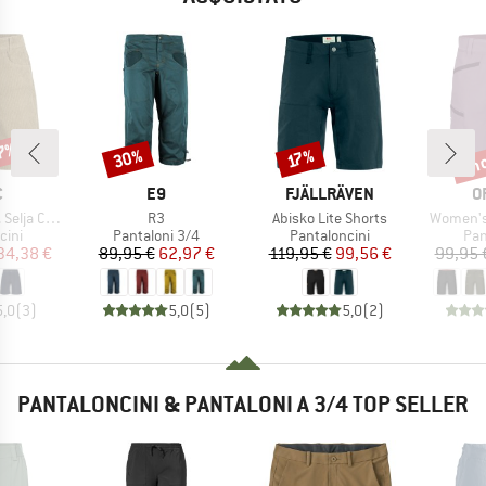
57%
fin
30%
Sconto
Sconto
Scon
17%
HIO
MARCHIO
MARCHIO
M
C
E9
FJÄLLRÄVEN
O
Articolo
Articolo
Articolo
ord Shorts
R3
Abisko Lite Shorts
Women's
i prodotti
Gruppo di prodotti
Gruppo di prodotti
Gru
cini
Pantaloni 3/4
Pantaloncini
Pan
ezzo
ezzo ridotto
Prezzo
Prezzo ridotto
Prezzo
Prezzo ridotto
34,38 €
89,95 €
62,97 €
119,95 €
99,56 €
99,95 
5,0
(
3
)
5,0
(
5
)
5,0
(
2
)
PANTALONCINI & PANTALONI A 3/4 TOP SELLER