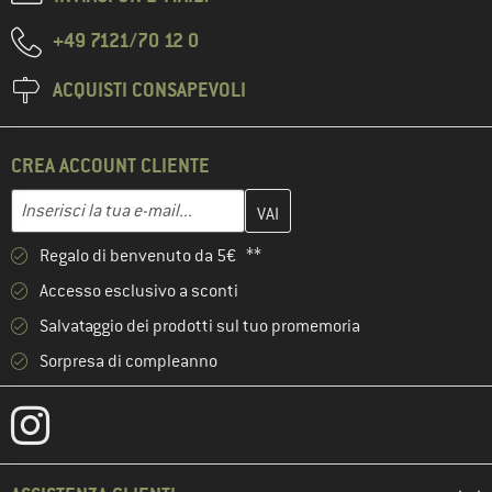
+49 7121/70 12 0
ACQUISTI CONSAPEVOLI
CREA ACCOUNT CLIENTE
Inserisci qui il tuo indirizzo e-mail e crea il tuo account cliente 
Indirizzo e-mail
Regalo di benvenuto da 5€ **
Accesso esclusivo a sconti
Salvataggio dei prodotti sul tuo promemoria
Sorpresa di compleanno