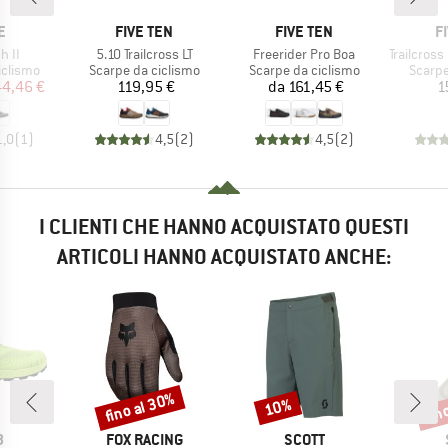
HIO
MARCHIO
MARCHIO
M
E
FIVE TEN
FIVE TEN
F
Articolo
Articolo
Articolo
h II
5.10 Trailcross LT
Freerider Pro Boa
Trailcross Clip-In
rodotti
Gruppo di prodotti
Gruppo di prodotti
Gruppo
iclismo
Scarpe da ciclismo
Scarpe da ciclismo
Scarpe
ezzo
ezzo ridotto
Prezzo
Prezzo
44,46 €
119,95 €
da
161,45 €
1
1,0
(
1
)
4,5
(
2
)
4,5
(
2
)
I CLIENTI CHE HANNO ACQUISTATO QUESTI
ARTICOLI HANNO ACQUISTATO ANCHE:
fino al 30%
fin
10%
Sconto
Sconto
Scon
HIO
MARCHIO
MARCHIO
8
FOX RACING
SCOTT