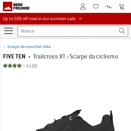
Al conto cliente
Al Ca
Alla lista promemo
Al confront
Up to 50% off now in our summer sale
Up to 50% off now in our summer sale »
Scarpe da mountain bike
FIVE TEN
-
Trailcross XT - Scarpe da ciclismo
4,1
(8)