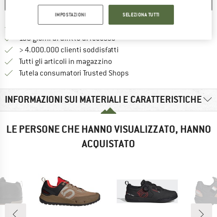
ANNOTA
CONFRONTA
IMPOSTAZIONI
SELEZIONA TUTTI
Qui trovi ulteriori informazioni sulle
Porto franco da 69 € (IT)
Vai alla politica di recesso qui 
100 giorni di diritto di recesso
> 4.000.000 clienti soddisfatti
Tutti gli articoli in magazzino
Trovi tutte le informazioni q
Tutela consumatori Trusted Shops
INFORMAZIONI SUI MATERIALI E CARATTERISTICHE
LE PERSONE CHE HANNO VISUALIZZATO, HANNO
ACQUISTATO