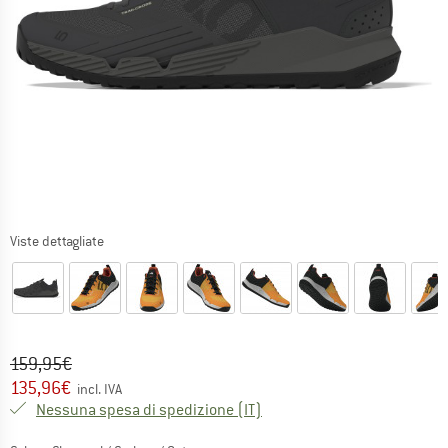
Viste dettagliate
Prezzo originale :
Prezzo:
159,95
€
135,96
€
incl. IVA
Italia. Informazioni sui cost
Nessuna spesa di spedizione
(IT)