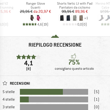
Articolo
Articolo
Articolo
eed V2
Ranger Glove
Shorts Vertic Lt with Pad
Merino MTB
otti
Gruppo di prodotti
Gruppo di prodotti
Grupp
il running
Guanti
Pantaloni da ciclismo
Calze
ezzo
ezzo ridotto
Prezzo
Prezzo ridotto
Prezzo
Prezzo ridotto
35,96 €
29,95 €
da
20,97 €
99,95 €
89,96 €
17,95
+
1
0,0
(
0
)
4,6
(
19
)
0,0
(
0
)
RIEPILOGO RECENSIONE
75%
4,1
(8)
consigliano questo articolo
RECENSIONI
5 stelle
(5)
4 stelle
(1)
3 stelle
(0)