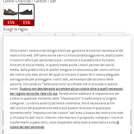
Colore:
Charcoal / Carbon / Oat
15%
15%
Scegli la taglia:
EU
38 2/3
EU
39 1/3
EU
40
EU
40 2/3
EU
41 1/3
EU
42
EU
42 2/3
EU
43 1/3
EU
44
EU
44 2/3
Utilizziamo i cookie e tecnologie simili per garantire le funzioni necessarie del
nostro sito web. Offriamo anche servizi e funzionalità aggiuntive, analizziamo
il nostro traffico per personalizzare i contenuti e la pubblicità e forniamo
EU
45 1/3
EU
46
EU
46 2/3
EU
47 1/3
EU
48
funzioni di social media. In questo modo anche i nostri partner dei social
media, della pubblicità e di analisi vengono a conoscenza del vostro utilizzo
del nostro sito web; alcuni dei quali si trovano in paesi terzi senza adeguate
EU
49 1/3
EU
50 2/3
salvaguardie per proteggere i vostri dati, ad esempio dall'accesso delle
autorità. Cliccando su “Seleziona tutto” accettate che si proceda in questo
Guida alle taglie
modo.
Qualora non desideraste accettare alcun cookie oltre a quelli necessari
per ragioni tecniche, fate clic qui
. Potete anche adattare le impostazioni dei
Il link si apre in una casella infor
Tempi di consegna: 3-5 giorni lavorativi
cookie in qualsiasi momento nelle “Impostazioni” e selezionare le singole
categorie. La vostra autorizzazione è volontaria, non è necessaria ai fini
Quantità:
dell'utilizzo del presente sito web e può essere revocata in qualunque
momento nelle "Impostazioni dei cookie" nell'area in basso del nostro sito web
NEL CARRELLO
o rifiutata fin dall'inizio. Ulteriori informazioni in proposito, compresi i rischi di
trasferimenti a paesi terzi, sono disponibili nella nostra informativa sulla
di
tutela dei dati personali
.