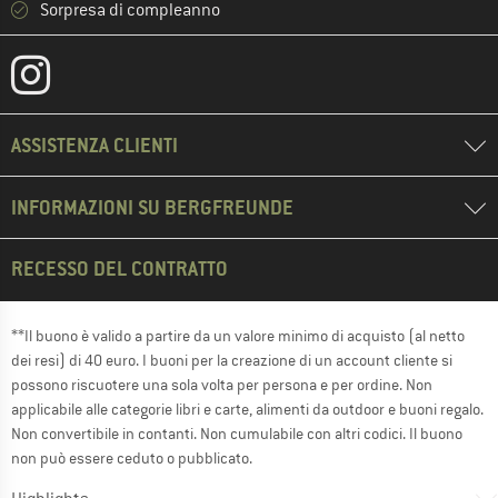
Sorpresa di compleanno
ASSISTENZA CLIENTI
INFORMAZIONI SU BERGFREUNDE
RECESSO DEL CONTRATTO
**Il buono è valido a partire da un valore minimo di acquisto (al netto
dei resi) di 40 euro. I buoni per la creazione di un account cliente si
possono riscuotere una sola volta per persona e per ordine. Non
applicabile alle categorie libri e carte, alimenti da outdoor e buoni regalo.
Non convertibile in contanti. Non cumulabile con altri codici. Il buono
non può essere ceduto o pubblicato.