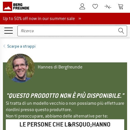
Al conto cliente
Al Ca
Alla lista promemo
Al confront
Up to 50% off now in our summer sale
Up to 50% off now in our summer sale »
Scarpe a strappi
Hannes di Bergfreunde
"QUESTO PRODOTTO NON È PIÙ DISPONIBILE."
Si tratta di un modello vecchio o non possiamo più effettuare
riordini presso questo produttore.
Non ti preoccupare, abbiamo delle alternative per te:
LE PERSONE CHE L&RSQUO;HANNO