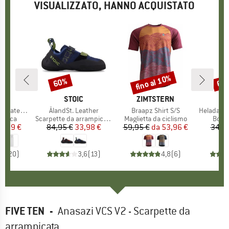
VISUALIZZATO, HANNO ACQUISTATO
fino al 10%
60%
60
Sconto
Sconto
Scon
HIO
C
MARCHIO
STOIC
MARCHIO
ZIMTSTERN
teel Bottle 500
Articolo
ÅlandSt. Leather
Articolo
Braapz Shirt S/S
Articolo
HeladagenSt. Insulate
prodotti
ermica
Gruppo di prodotti
Scarpette da arrampicata
Gruppo di prodotti
Maglietta da ciclismo
Grupp
Botti
ezzo
ezzo ridotto
4,99 €
84,95 €
Prezzo
Prezzo ridotto
33,98 €
59,95 €
da
Prezzo
Prezzo ridotto
53,96 €
34,9
,6
(
20
)
3,6
(
13
)
4,8
(
6
)
FIVE TEN
-
Anasazi VCS V2 - Scarpette da
arrampicata