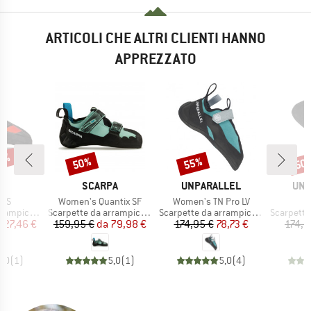
ARTICOLI CHE ALTRI CLIENTI HANNO
APPREZZATO
25%
50%
55%
50
Sconto
Sconto
Scon
HIO
MARCHIO
MARCHIO
MAR
N
SCARPA
UNPARALLEL
UNP
Articolo
Articolo
d S
Women's Quantix SF
Women's TN Pro LV
tti
Gruppo di prodotti
Gruppo di prodotti
Gruppo di
ampicata
Scarpette da arrampicata
Scarpette da arrampicata
Scarpette 
ezzo
ezzo ridotto
Prezzo
Prezzo ridotto
Prezzo
Prezzo ridotto
127,46 €
159,95 €
da
79,98 €
174,95 €
78,73 €
174,9
5,0
(
1
)
5,0
(
1
)
5,0
(
4
)