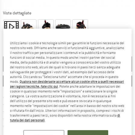
Viste dettagliate
Utilizziamo i cookie e tecnologie simili per garantire le funzioni necessarie del
nostro sito web. Offriamo anche servizi e funzionalità aggiuntive, analizziamo
il nostro traffico per personalizzare i contenuti e la pubblicità e forniamo
funzioni di social media. In questo modo anche i nostri partner dei social
media, della pubblicità e di analisi vengono a conoscenza del vostro utilizzo
NON PIÙ DISPONIBILE
del nostro sito web; alcuni dei quali si trovano in paesi terzi senza adeguate
salvaguardie per proteggere i vostri dati, ad esempio dall'accesso delle
autorità. Cliccando su “Seleziona tutto” accettate che si proceda in questo
ANNOTA
CONFRONTA
modo.
Qualora non desideraste accettare alcun cookie oltre a quelli necessari
per ragioni tecniche, fate clic qui
. Potete anche adattare le impostazioni dei
cookie in qualsiasi momento nelle “Impostazioni” e selezionare le singole
Qui trovi ulteriori informazioni sulle
Porto franco da 69 € (IT)
categorie. La vostra autorizzazione è volontaria, non è necessaria ai fini
dell'utilizzo del presente sito web e può essere revocata in qualunque
Vai alla politica di recesso qui 
100 giorni di diritto di recesso
momento nelle "Impostazioni dei cookie" nell'area in basso del nostro sito web
> 4.000.000 clienti soddisfatti
o rifiutata fin dall'inizio. Ulteriori informazioni in proposito, compresi i rischi di
trasferimenti a paesi terzi, sono disponibili nella nostra informativa sulla
di
Tutti gli articoli in magazzino
tutela dei dati personali
.
Trovi tutte le informazioni q
Tutela consumatori Trusted Shops