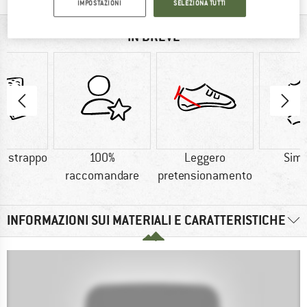
IMPOSTAZIONI
SELEZIONA TUTTI
IN BREVE
a strappo
100%
Leggero
Simi
raccomandare
pretensionamento
INFORMAZIONI SUI MATERIALI E CARATTERISTICHE