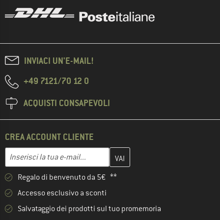
INVIACI UN'E-MAIL!
+49 7121/70 12 0
ACQUISTI CONSAPEVOLI
CREA ACCOUNT CLIENTE
Inserisci qui il tuo indirizzo e-mail e crea il tuo account cliente 
Indirizzo e-mail
Regalo di benvenuto da 5€ **
Accesso esclusivo a sconti
Salvataggio dei prodotti sul tuo promemoria