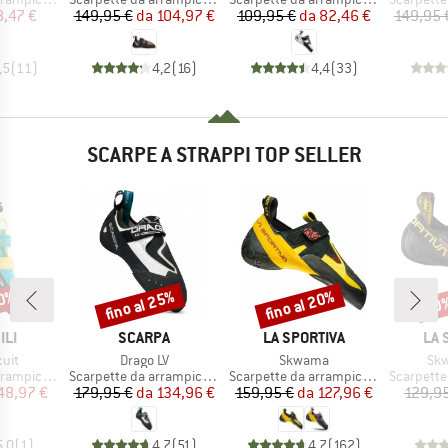
ezzo
ezzo ridotto
Prezzo
Prezzo ridotto
Prezzo
Prezzo ridotto
8,47 €
149,95 €
da
104,97 €
109,95 €
da
82,46 €
149,95 
,5
(
11
)
4,2
(
16
)
4,4
(
33
)
SCARPE A STRAPPI TOP SELLER
30%
fino al 25%
fino al 20%
10
Sconto
Sconto
Scon
IO
MARCHIO
MARCHIO
MAR
ILI
SCARPA
LA SPORTIVA
LA 
Articolo
Articolo
Arti
cuit
Drago LV
Skwama
Skw
tti
Gruppo di prodotti
Gruppo di prodotti
Gruppo di
ampicata
Scarpette da arrampicata
Scarpette da arrampicata
Scarpette 
ezzo
ezzo ridotto
Prezzo
Prezzo ridotto
Prezzo
Prezzo ridotto
48,97 €
179,95 €
da
134,96 €
159,95 €
da
127,96 €
129,9
5,0
(
1
)
4,7
(
51
)
4,7
(
162
)