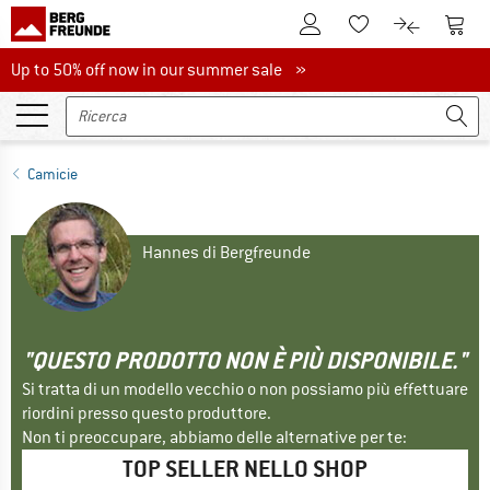
Al conto cliente
Al Ca
Alla lista promemo
Al confront
Up to 50% off now in our summer sale
Up to 50% off now in our summer sale »
Camicie
Hannes di Bergfreunde
"QUESTO PRODOTTO NON È PIÙ DISPONIBILE."
Si tratta di un modello vecchio o non possiamo più effettuare
riordini presso questo produttore.
Non ti preoccupare, abbiamo delle alternative per te:
TOP SELLER NELLO SHOP