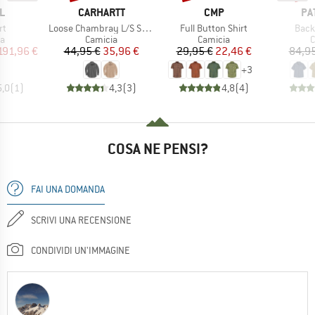
HIO
MARCHIO
MARCHIO
MA
L
CARHARTT
CMP
PA
o
Articolo
Articolo
Artic
rt
Loose Chambray L/S Shirt
Full Button Shirt
Back
 di prodotti
Gruppo di prodotti
Gruppo di prodotti
G
ia
Camicia
Camicia
C
ezzo
ezzo ridotto
Prezzo
Prezzo ridotto
Prezzo
Prezzo ridotto
191,96 €
44,95 €
35,96 €
29,95 €
22,46 €
84,95
+
3
5,0
(
1
)
4,3
(
3
)
4,8
(
4
)
COSA NE PENSI?
FAI UNA DOMANDA
SCRIVI UNA RECENSIONE
CONDIVIDI UN'IMMAGINE