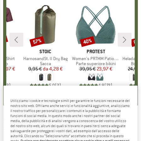
30%
57%
40%
80
Sconto
Sconto
Scon
IO
OX
MARCHIO
STOIC
MARCHIO
PROTEST
k T-Shirt
Articolo
HarnosandSt. II Dry Bag
Articolo
Women's PRTMM Patio Triangle
Articolo
HeladagenSt. Insulated
 prodotti
rino
Gruppo di prodotti
Sacca
Gruppo di prodotti
Parte superiore bikini
Grupp
Botti
ezzo
ezzo ridotto
62,97 €
9,95 €
da
Prezzo
Prezzo ridotto
4,28 €
39,95 €
Prezzo
Prezzo ridotto
23,97 €
24,95
4,3
(
3
)
5,0
(
2
)
4,9
(
23
)
Utilizziamo i cookie e tecnologie simili per garantire le funzioni necessarie del
nostro sito web. Offriamo anche servizi e funzionalità aggiuntive, analizziamo
il nostro traffico per personalizzare i contenuti e la pubblicità e forniamo
funzioni di social media. In questo modo anche i nostri partner dei social
FILSON
-
Twin Lakes Sport Shirt - Camicia
media, della pubblicità e di analisi vengono a conoscenza del vostro utilizzo
del nostro sito web; alcuni dei quali si trovano in paesi terzi senza adeguate
(0)
salvaguardie per proteggere i vostri dati, ad esempio dall'accesso delle
autorità. Cliccando su “Seleziona tutto” accettate che si proceda in questo
modo.
Qualora non desideraste accettare alcun cookie oltre a quelli necessari