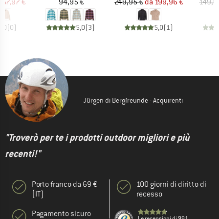
ezzo
ezzo ridotto
Prezzo
Prezzo
Prezzo ridotto
167,97 €
94,95 €
249,95 €
da
199,96 €
149,9
0,0
(
0
)
5,0
(
3
)
5,0
(
1
)
Jürgen di Bergfreunde - Acquirenti
"Troverò per te i prodotti outdoor migliori e più
recenti!"
Porto franco da 69 €
100 giorni di diritto di
(IT)
recesso
Pagamento sicuro
Le recensioni di 991