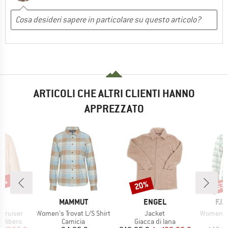
ARTICOLI CHE ALTRI CLIENTI HANNO
APPREZZATO
30%
20%
53
Sconto
Scon
HIO
MARCHIO
MARCHIO
MAR
N
MAMMUT
ENGEL
FJÄ
Articolo
Articolo
Articolo
 Cruiser
Women's Trovat L/S Shirt
Jacket
Women's S
odotti
Gruppo di prodotti
Gruppo di prodotti
G
 libero
Camicia
Giacca di lana
C