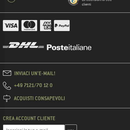
clienti
INVIACI UN'E-MAIL!
+49 7121/70 12 0
ACQUISTI CONSAPEVOLI
CREA ACCOUNT CLIENTE
Inserisci qui il tuo indirizzo e-mail e crea il tuo account cliente 
Indirizzo e-mail