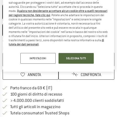
Colore:
Ruby Red
salvaguardie per proteggere i vostri dati, ad esempio dall'accesso delle
autorità. Cliccando su “Seleziona tutto” accettate che si proceda in questo
modo.
Qualora non desideraste accettare alcun cookie oltre a quelli necessari
per ragioni tecniche, fate clic qui
. Potete anche adattare le impostazioni dei
cookie in qualsiasi momento nelle “Impostazioni” e selezionare le singole
Taglia:
LW
categorie. La vostra autorizzazione è volontaria, non è necessaria ai fini
dell'utilizzo del presente sito web e può essere revocata in qualunque
LW
momento nelle "Impostazioni dei cookie" nell'area in basso del nostro sito web
o rifiutata fin dall'inizio. Ulteriori informazioni in proposito, compresi i rischi di
trasferimenti a paesi terzi, sono disponibili nella nostra informativa sulla
di
Il link si apre in una casella
Tempi di consegna: 3-5 giorni lavorativi
tutela dei dati personali
.
Quantità:
NEL CARRELLO
IMPOSTAZIONI
SELEZIONA TUTTI
ANNOTA
CONFRONTA
Qui trovi ulteriori informazioni sulle
Porto franco da 69 € (IT)
Vai alla politica di recesso qui 
100 giorni di diritto di recesso
> 4.000.000 clienti soddisfatti
Tutti gli articoli in magazzino
Trovi tutte le informazioni q
Tutela consumatori Trusted Shops