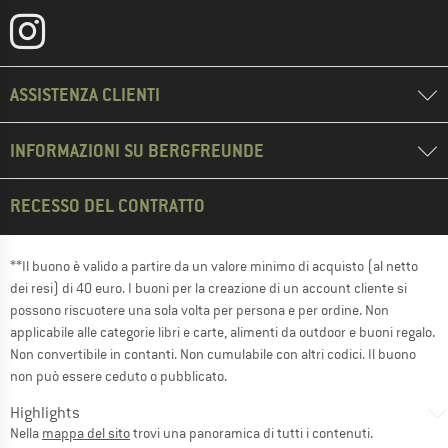
ASSISTENZA CLIENTI
INFORMAZIONI SU BERGFREUNDE
RECESSO DEL CONTRATTO
**Il buono è valido a partire da un valore minimo di acquisto (al netto
dei resi) di 40 euro. I buoni per la creazione di un account cliente si
possono riscuotere una sola volta per persona e per ordine. Non
applicabile alle categorie libri e carte, alimenti da outdoor e buoni regalo.
Non convertibile in contanti. Non cumulabile con altri codici. Il buono
non può essere ceduto o pubblicato.
Highlights
Nella
mappa del sito
trovi una panoramica di tutti i contenuti.