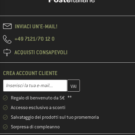
INVIACI UN'E-MAIL!
+49 7121/70 12 0
ACQUISTI CONSAPEVOLI
CREA ACCOUNT CLIENTE
Inserisci qui il tuo indirizzo e-mail e crea il tuo account cliente 
Indirizzo e-mail
Regalo di benvenuto da 5€ **
Accesso esclusivo a sconti
Salvataggio dei prodotti sul tuo promemoria
Sorpresa di compleanno