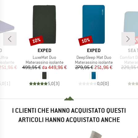
10%
10%
15
Sconto
Sconto
Scon
HIO
MARCHIO
MARCHIO
MARC
D
EXPED
EXPED
SEA 
Articolo
Articolo
Articolo
Ultra
LuxeMat Duo
DeepSleep Mat Duo
Comfort Deluxe
odotti
Gruppo di prodotti
Gruppo di prodotti
Gruppo 
isolante
Materassino isolante
Materassino isolante
Materas
ezzo
ezzo ridotto
Prezzo
Prezzo ridotto
Prezzo
Prezzo ridotto
251,96 €
499,95 €
da
449,96 €
279,95 €
251,96 €
229,95 
5,0
(
1
)
5,0
(
3
)
0,0
(
0
)
I CLIENTI CHE HANNO ACQUISTATO QUESTI
ARTICOLI HANNO ACQUISTATO ANCHE