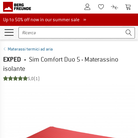
Al conto cliente
Al Ca
Alla lista promemo
Al confront
Up to 50% off now in our summer sale
Up to 50% off now in our summer sale »
Materassi termici ad aria
EXPED
-
Sim Comfort Duo 5 - Materassino
isolante
5,0
(1)