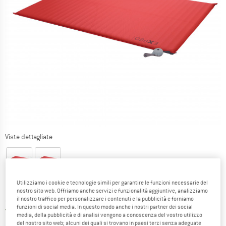
Viste dettagliate
Utilizziamo i cookie e tecnologie simili per garantire le funzioni necessarie del
nostro sito web. Offriamo anche servizi e funzionalità aggiuntive, analizziamo
Prezzo:
229,95
€
incl. IVA
il nostro traffico per personalizzare i contenuti e la pubblicità e forniamo
funzioni di social media. In questo modo anche i nostri partner dei social
Italia. Informazioni sui cost
Nessuna spesa di spedizione
(IT)
media, della pubblicità e di analisi vengono a conoscenza del vostro utilizzo
del nostro sito web; alcuni dei quali si trovano in paesi terzi senza adeguate