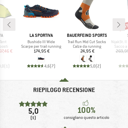
35
Scon
IO
MARCHIO
MARCHIO
WA
LA SPORTIVA
BAUERFEIND SPORTS
Articolo
Articolo
Articolo
 Tent
Bushido III Wide
Trail Run Mid Cut Socks
NijakSt. II +
prodotti
Gruppo di prodotti
Gruppo di prodotti
Gruppo d
posti
Scarpe per trail running
Calze da running
Sacco a
ezzo
ezzo ridotto
Prezzo
Prezzo
97,46 €
174,95 €
24,95 €
269,9
3,0
(
1
)
4,6
(
7
)
5,0
(
2
)
RIEPILOGO RECENSIONE
100%
5,0
(1)
consigliano questo articolo