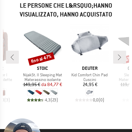
LE PERSONE CHE L&RSQUO;HANNO
VISUALIZZATO, HANNO ACQUISTATO
fino al 47%
Sconto
Scon
17
IO
MARCHIO
MARCHIO
M
ER
STOIC
DEUTER
O
Articolo
Articolo
Artic
er I
NijakSt. II Sleeping Mat
Kid Comfort Chin Pad
Slee
odotti
Gruppo di prodotti
Gruppo di prodotti
Gruppo 
toilette
Materassino isolante
Cuscini
Materas
ezzo
Prezzo
Prezzo ridotto
Prezzo
 €
149,95 €
da
84,77 €
24,95 €
119,9
5,0
(
3
)
4,3
(
23
)
0,0
(
0
)