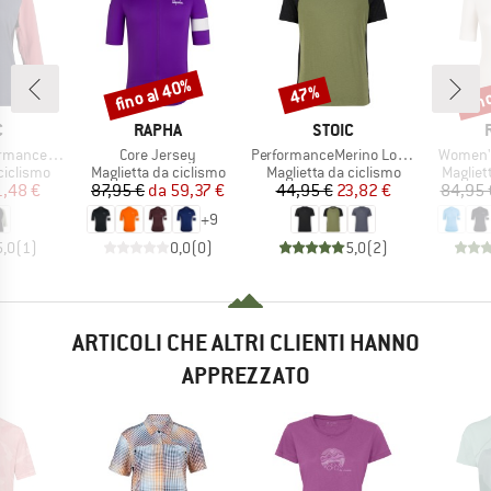
fino al 40%
fin
47%
Sconto
Sconto
Scon
HIO
MARCHIO
MARCHIO
C
RAPHA
STOIC
Articolo
Articolo
Articolo
enSt. MTB 3/4 Tee
Core Jersey
PerformanceMerino LofsdalenSt. MTB S/S
Women's
odotti
Gruppo di prodotti
Gruppo di prodotti
Gruppo 
ciclismo
Maglietta da ciclismo
Maglietta da ciclismo
Magliet
ezzo
ezzo ridotto
Prezzo
Prezzo ridotto
Prezzo
Prezzo ridotto
1,48 €
87,95 €
da
59,37 €
44,95 €
23,82 €
84,95 
+
9
5,0
(
1
)
0,0
(
0
)
5,0
(
2
)
ARTICOLI CHE ALTRI CLIENTI HANNO
APPREZZATO