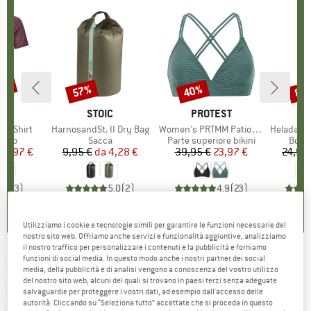
30%
57%
40%
80
Sconto
Sconto
Scon
IO
OX
MARCHIO
STOIC
MARCHIO
PROTEST
k T-Shirt
Articolo
HarnosandSt. II Dry Bag
Articolo
Women's PRTMM Patio Triangle
Articolo
HeladagenSt. Insulated
 prodotti
rino
Gruppo di prodotti
Sacca
Gruppo di prodotti
Parte superiore bikini
Grupp
Botti
ezzo
ezzo ridotto
62,97 €
9,95 €
da
Prezzo
Prezzo ridotto
4,28 €
39,95 €
Prezzo
Prezzo ridotto
23,97 €
24,95
4,3
(
3
)
5,0
(
2
)
4,9
(
23
)
Utilizziamo i cookie e tecnologie simili per garantire le funzioni necessarie del
nostro sito web. Offriamo anche servizi e funzionalità aggiuntive, analizziamo
il nostro traffico per personalizzare i contenuti e la pubblicità e forniamo
funzioni di social media. In questo modo anche i nostri partner dei social
ENDURANCE
-
Women's Jetti Cycling MTB S/S
media, della pubblicità e di analisi vengono a conoscenza del vostro utilizzo
del nostro sito web; alcuni dei quali si trovano in paesi terzi senza adeguate
Shirt - Maglietta da ciclismo
salvaguardie per proteggere i vostri dati, ad esempio dall'accesso delle
autorità. Cliccando su “Seleziona tutto” accettate che si proceda in questo
(0)