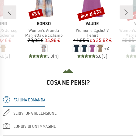
fino al 43%
fin
55%
Sconto
Sconto
Scon
O
MARCHIO
MARCHIO
ING
GONSO
VAUDE
Articolo
Articolo
Articolo
S/S Jersey
Women's Arenda
Women's Cyclist V
Women's 
odotti
Gruppo di prodotti
Gruppo di prodotti
Grupp
ciclismo
Maglietta da ciclismo
T-shirt
Magli
ezzo
ezzo ridotto
Prezzo
Prezzo ridotto
Prezzo
Prezzo ridotto
,46 €
79,95 €
35,98 €
44,95 €
da
25,62 €
59,95 
+
2
5,0
(
2
)
5,0
(
4
)
5,0
(
5
)
COSA NE PENSI?
FAI UNA DOMANDA
SCRIVI UNA RECENSIONE
CONDIVIDI UN'IMMAGINE