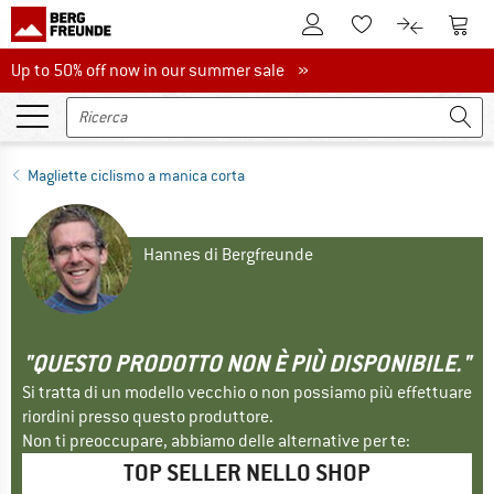
Al conto cliente
Al Ca
Alla lista promemo
Al confront
Up to 50% off now in our summer sale
Up to 50% off now in our summer sale »
Magliette ciclismo a manica corta
Hannes di Bergfreunde
"QUESTO PRODOTTO NON È PIÙ DISPONIBILE."
Si tratta di un modello vecchio o non possiamo più effettuare
riordini presso questo produttore.
Non ti preoccupare, abbiamo delle alternative per te:
TOP SELLER NELLO SHOP