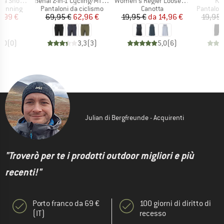
Articolo
Articolo
Art
 Tights XQL
Benal 2-in-1 Cycling/MTB Shorts
Women's Regier Loose Fit Top
Kr
odotti
Gruppo di prodotti
Gruppo di prodotti
Gruppo di
running
Pantaloni da ciclismo
Canotta
Pantalon
ezzo
ezzo ridotto
Prezzo
Prezzo ridotto
Prezzo
Prezzo ridotto
3,99 €
69,95 €
62,96 €
19,95 €
da
14,96 €
19,95 
0,0
(
0
)
3,3
(
3
)
5,0
(
6
)
Julian di Bergfreunde - Acquirenti
"Troverò per te i prodotti outdoor migliori e più
recenti!"
Porto franco da 69 €
100 giorni di diritto di
(IT)
recesso