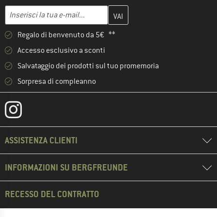
Inserisci qui il tuo indirizzo e-mail e crea il tuo account cliente 
Indirizzo e-mail
Regalo di benvenuto da 5€ **
Accesso esclusivo a sconti
Salvataggio dei prodotti sul tuo promemoria
Sorpresa di compleanno
ASSISTENZA CLIENTI
INFORMAZIONI SU BERGFREUNDE
RECESSO DEL CONTRATTO