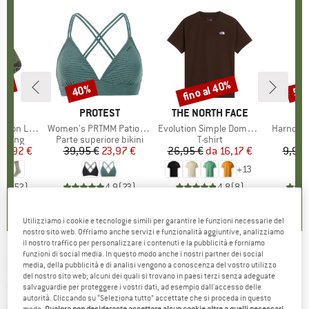
35%
fino al 40%
40%
57
Sconto
Sconto
Scon
HIO
C
MARCHIO
PROTEST
MARCHIO
THE NORTH FACE
ight Socks
Articolo
Women's PRTMM Patio Triangle
Articolo
Evolution Simple Dome Short Sleeve
Articolo
Harnosan
prodotti
ekking
Gruppo di prodotti
Parte superiore bikini
Gruppo di prodotti
T-shirt
ezzo
ezzo ridotto
14,92 €
39,95 €
Prezzo
Prezzo ridotto
23,97 €
26,95 €
da
Prezzo
Prezzo ridotto
16,17 €
9,95 
+
13
7
(
252
)
4,9
(
23
)
4,8
(
8
)
Utilizziamo i cookie e tecnologie simili per garantire le funzioni necessarie del
nostro sito web. Offriamo anche servizi e funzionalità aggiuntive, analizziamo
il nostro traffico per personalizzare i contenuti e la pubblicità e forniamo
funzioni di social media. In questo modo anche i nostri partner dei social
ENDURA
-
Xtract Lite Bibshort - Pantaloni da
media, della pubblicità e di analisi vengono a conoscenza del vostro utilizzo
del nostro sito web; alcuni dei quali si trovano in paesi terzi senza adeguate
ciclismo
salvaguardie per proteggere i vostri dati, ad esempio dall'accesso delle
autorità. Cliccando su “Seleziona tutto” accettate che si proceda in questo
(0)
modo.
Qualora non desideraste accettare alcun cookie oltre a quelli necessari