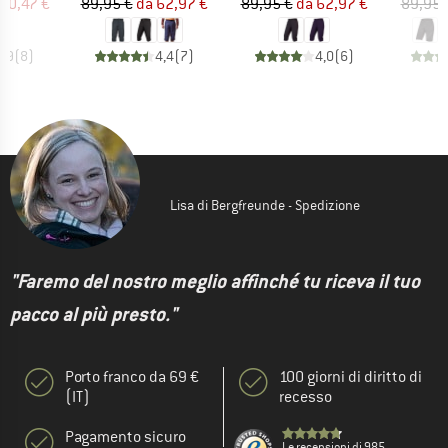
ezzo
ezzo ridotto
Prezzo
Prezzo ridotto
Prezzo
Prezzo ridotto
80,47 €
89,95 €
da
62,97 €
89,95 €
da
62,97 €
89,95 
4,9
(
8
)
4,4
(
7
)
4,0
(
6
)
Lisa di Bergfreunde - Spedizione
"Faremo del nostro meglio affinché tu riceva il tuo
pacco al più presto."
Porto franco da 69 €
100 giorni di diritto di
(IT)
recesso
Pagamento sicuro
Le recensioni di 985