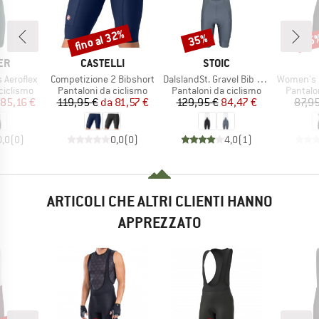
fino al 32%
35%
25
Sconto
Sconto
Scon
IO
MARCHIO
MARCHIO
ER
CASTELLI
STOIC
Articolo
Articolo
Articolo
 Aeroflex
Competizione 2 Bibshort
DalslandSt. Gravel Bib Shorts II
Women's Pragma Tr
dotti
Gruppo di prodotti
Gruppo di prodotti
Gruppo 
ciclismo
Pantaloni da ciclismo
Pantaloni da ciclismo
Pantalo
ezzo
ezzo ridotto
Prezzo
Prezzo ridotto
Prezzo
Prezzo ridotto
85,16 €
119,95 €
da
81,57 €
129,95 €
84,47 €
87,95
0,0
(
0
)
0,0
(
0
)
4,0
(
1
)
ARTICOLI CHE ALTRI CLIENTI HANNO
APPREZZATO