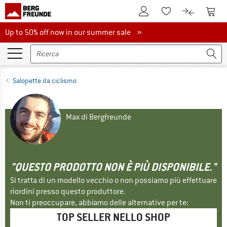
Al conto cliente
Al Ca
Alla lista promemo
Al confront
Up to 50% off now in our summer sale
Up to 50% off now in our summer sale »
Salopette da ciclismo
Max di Bergfreunde
"QUESTO PRODOTTO NON È PIÙ DISPONIBILE."
Si tratta di un modello vecchio o non possiamo più effettuare
riordini presso questo produttore.
Non ti preoccupare, abbiamo delle alternative per te:
TOP SELLER NELLO SHOP