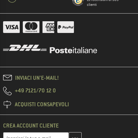
clienti
INVIACI UN'E-MAIL!
+49 7121/70 12 0
ACQUISTI CONSAPEVOLI
CREA ACCOUNT CLIENTE
Inserisci qui il tuo indirizzo e-mail e crea il tuo account cliente 
Indirizzo e-mail