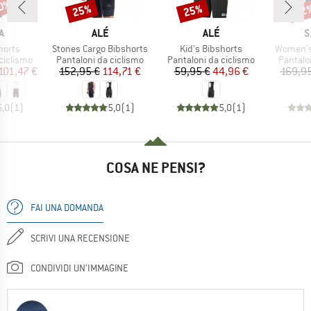
30%
25%
25%
22
Sconto
Sconto
Scon
HIO
MARCHIO
MARCHIO
M
A
ALÉ
ALÉ
S
Articolo
Articolo
Articolo
horts
Stones Cargo Bibshorts
Kid's Bibshorts
Women's 
dotti
Gruppo di prodotti
Gruppo di prodotti
Gruppo 
ciclismo
Pantaloni da ciclismo
Pantaloni da ciclismo
Pantalo
ezzo
ezzo ridotto
Prezzo
Prezzo ridotto
Prezzo
Prezzo ridotto
101,47 €
152,95 €
114,71 €
59,95 €
44,96 €
169,95
5,0
(
1
)
5,0
(
1
)
5,0
(
1
)
COSA NE PENSI?
FAI UNA DOMANDA
SCRIVI UNA RECENSIONE
CONDIVIDI UN'IMMAGINE