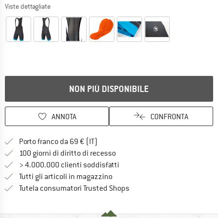
Viste dettagliate
NON PIÙ DISPONIBILE
ANNOTA
CONFRONTA
Qui trovi ulteriori informazioni sulle
Porto franco da 69 € (IT)
Vai alla politica di recesso qui 
100 giorni di diritto di recesso
> 4.000.000 clienti soddisfatti
Tutti gli articoli in magazzino
Trovi tutte le informazioni q
Tutela consumatori Trusted Shops