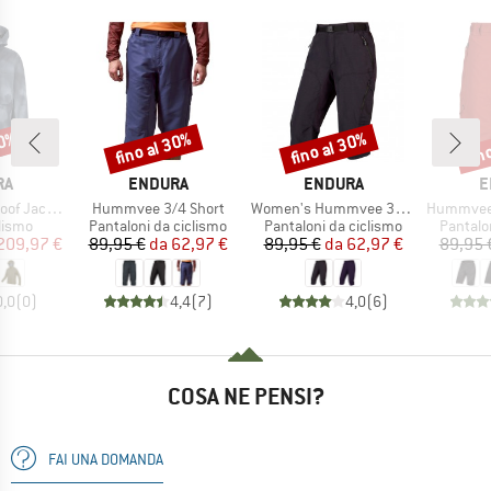
30%
fino al 30%
fino al 30%
fin
Sconto
Sconto
Scon
IO
MARCHIO
MARCHIO
M
RA
ENDURA
ENDURA
E
Articolo
Articolo
Articolo
f Jacket
Hummvee 3/4 Short
Women's Hummvee 3/4 Short mit Innenhose
Hummvee Shor
prodotti
Gruppo di prodotti
Gruppo di prodotti
Gruppo 
lismo
Pantaloni da ciclismo
Pantaloni da ciclismo
Pantalo
ezzo
ezzo ridotto
Prezzo
Prezzo ridotto
Prezzo
Prezzo ridotto
209,97 €
89,95 €
da
62,97 €
89,95 €
da
62,97 €
89,95 
0,0
(
0
)
4,4
(
7
)
4,0
(
6
)
COSA NE PENSI?
FAI UNA DOMANDA