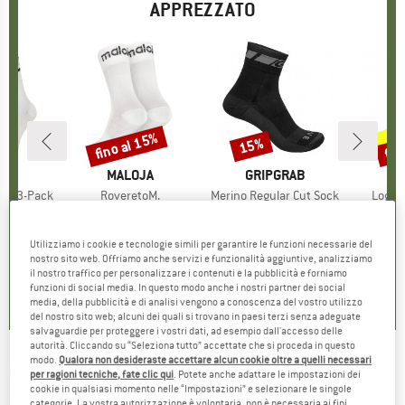
APPREZZATO
fino al 15%
fin
15%
Sconto
Sconto
Scon
HIO
T
MARCHIO
MALOJA
MARCHIO
GRIPGRAB
rew 3-Pack
Articolo
RoveretoM.
Articolo
Merino Regular Cut Sock
Artico
Logo 
prodotti
clismo
Gruppo di prodotti
Calze casual
Gruppo di prodotti
Calze da ciclismo
Grupp
Calze
ezzo
ezzo ridotto
,96 €
9,95 €
da
Prezzo
Prezzo ridotto
8,46 €
19,95 €
Prezzo
Prezzo ridotto
16,96 €
17,95 
Utilizziamo i cookie e tecnologie simili per garantire le funzioni necessarie del
nostro sito web. Offriamo anche servizi e funzionalità aggiuntive, analizziamo
5,0
(
1
)
5,0
(
10
)
5,0
(
1
)
il nostro traffico per personalizzare i contenuti e la pubblicità e forniamo
funzioni di social media. In questo modo anche i nostri partner dei social
media, della pubblicità e di analisi vengono a conoscenza del vostro utilizzo
del nostro sito web; alcuni dei quali si trovano in paesi terzi senza adeguate
salvaguardie per proteggere i vostri dati, ad esempio dall'accesso delle
autorità. Cliccando su “Seleziona tutto” accettate che si proceda in questo
modo.
Qualora non desideraste accettare alcun cookie oltre a quelli necessari
ENDURA
-
Peak Sock - Calze da ciclismo
per ragioni tecniche, fate clic qui
. Potete anche adattare le impostazioni dei
cookie in qualsiasi momento nelle “Impostazioni” e selezionare le singole
(0)
categorie. La vostra autorizzazione è volontaria, non è necessaria ai fini