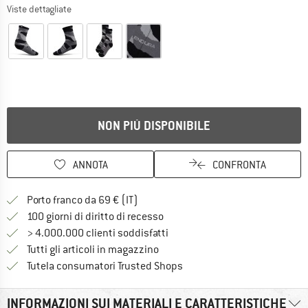
Viste dettagliate
NON PIÙ DISPONIBILE
ANNOTA
CONFRONTA
Qui trovi ulteriori informazioni sulle
Porto franco da 69 € (IT)
Vai alla politica di recesso qui 
100 giorni di diritto di recesso
> 4.000.000 clienti soddisfatti
Tutti gli articoli in magazzino
Trovi tutte le informazioni q
Tutela consumatori Trusted Shops
INFORMAZIONI SUI MATERIALI E CARATTERISTICHE