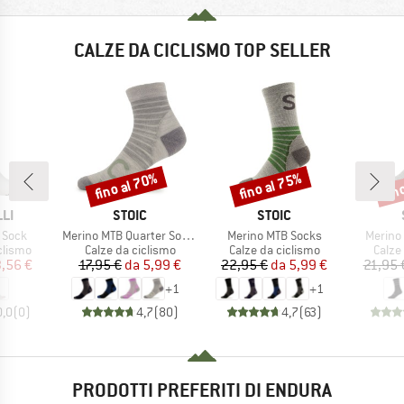
CALZE DA CICLISMO TOP SELLER
fino al 70%
fino al 75%
fin
Sconto
Sconto
Scon
IO
MARCHIO
MARCHIO
LI
STOIC
STOIC
Articolo
Articolo
Articolo
 Sock
Merino MTB Quarter Socks
Merino MTB Socks
Merino
rodotti
Gruppo di prodotti
Gruppo di prodotti
Grupp
clismo
Calze da ciclismo
Calze da ciclismo
Calze
ezzo
ezzo ridotto
Prezzo
Prezzo ridotto
Prezzo
Prezzo ridotto
,56 €
17,95 €
da
5,99 €
22,95 €
da
5,99 €
21,95 
+
1
+
1
0,0
(
0
)
4,7
(
80
)
4,7
(
63
)
PRODOTTI PREFERITI DI ENDURA