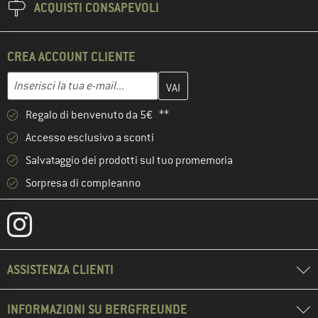
ACQUISTI CONSAPEVOLI
CREA ACCOUNT CLIENTE
Inserisci qui il tuo indirizzo e-mail e crea il tuo account cliente 
Inserisci la tua e-mail...
Regalo di benvenuto da 5€ **
Accesso esclusivo a sconti
Salvataggio dei prodotti sul tuo promemoria
Sorpresa di compleanno
ASSISTENZA CLIENTI
INFORMAZIONI SU BERGFREUNDE