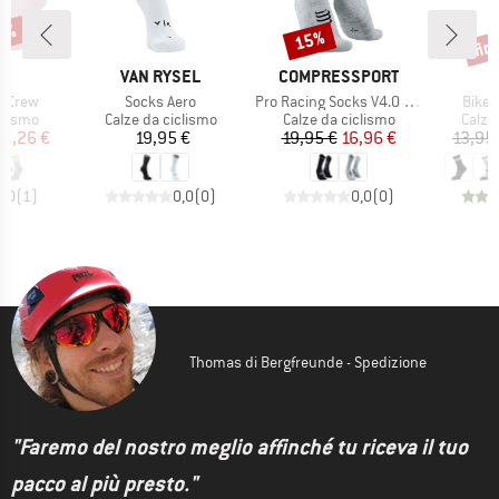
15%
fin
15%
Sconto
Scon
HIO
MARCHIO
MARCHIO
T
VAN RYSEL
COMPRESSPORT
Articolo
Articolo
Artico
e Crew
Socks Aero
Pro Racing Socks V4.0 Ultralight Bike
Bike 
rodotti
Gruppo di prodotti
Gruppo di prodotti
Grupp
clismo
Calze da ciclismo
Calze da ciclismo
Calze
ezzo
ezzo ridotto
Prezzo
Prezzo
Prezzo ridotto
15,26 €
19,95 €
19,95 €
16,96 €
13,95
5,0
(
1
)
0,0
(
0
)
0,0
(
0
)
Thomas di Bergfreunde - Spedizione
"Faremo del nostro meglio affinché tu riceva il tuo
pacco al più presto."