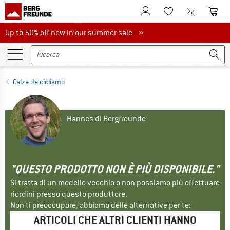
Al conto cliente
Al Ca
Alla lista promemo
Al confront
Up to 50% off now in our summer sale
Up to 50% off now in our summer sale »
Calze da ciclismo
Hannes di Bergfreunde
"QUESTO PRODOTTO NON È PIÙ DISPONIBILE."
Si tratta di un modello vecchio o non possiamo più effettuare
riordini presso questo produttore.
Non ti preoccupare, abbiamo delle alternative per te:
ARTICOLI CHE ALTRI CLIENTI HANNO