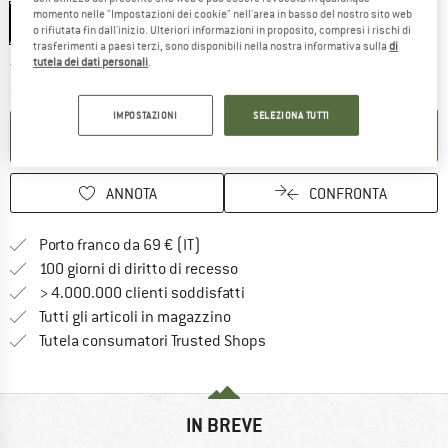
momento nelle "Impostazioni dei cookie" nell'area in basso del nostro sito web
550 ml
750 ml
950 ml
o rifiutata fin dall'inizio. Ulteriori informazioni in proposito, compresi i rischi di
trasferimenti a paesi terzi, sono disponibili nella nostra informativa sulla
di
tutela dei dati personali
.
Il link si apre in una casella infor
Tempi di consegna: 3-5 giorni lavorativi
Quantità:
IMPOSTAZIONI
SELEZIONA TUTTI
NEL CARRELLO
ANNOTA
CONFRONTA
Qui trovi ulteriori informazioni sulle
Porto franco da 69 € (IT)
Vai alla politica di recesso qui 
100 giorni di diritto di recesso
> 4.000.000 clienti soddisfatti
Tutti gli articoli in magazzino
Trovi tutte le informazioni q
Tutela consumatori Trusted Shops
IN BREVE