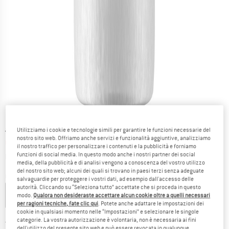
Prezzo originale :
Prezzo:
8,10
€
Utilizziamo i cookie e tecnologie simili per garantire le funzioni necessarie del
nostro sito web. Offriamo anche servizi e funzionalità aggiuntive, analizziamo
6,89
€
incl. IVA
il nostro traffico per personalizzare i contenuti e la pubblicità e forniamo
Informazioni sui costi di spedizione. Si apre in una
più Spese di spedizione
funzioni di social media. In questo modo anche i nostri partner dei social
media, della pubblicità e di analisi vengono a conoscenza del vostro utilizzo
del nostro sito web; alcuni dei quali si trovano in paesi terzi senza adeguate
Colore:
Transparent
salvaguardie per proteggere i vostri dati, ad esempio dall'accesso delle
autorità. Cliccando su “Seleziona tutto” accettate che si proceda in questo
modo.
Qualora non desideraste accettare alcun cookie oltre a quelli necessari
per ragioni tecniche, fate clic qui
. Potete anche adattare le impostazioni dei
15%
15%
cookie in qualsiasi momento nelle “Impostazioni” e selezionare le singole
categorie. La vostra autorizzazione è volontaria, non è necessaria ai fini
Taglia:
550 ml
dell'utilizzo del presente sito web e può essere revocata in qualunque