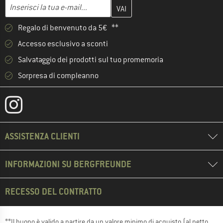
Inserisci qui il tuo indirizzo e-mail e crea il tuo account cliente 
Indirizzo e-mail
Regalo di benvenuto da 5€ **
Accesso esclusivo a sconti
Salvataggio dei prodotti sul tuo promemoria
Sorpresa di compleanno
ASSISTENZA CLIENTI
INFORMAZIONI SU BERGFREUNDE
RECESSO DEL CONTRATTO
**Il buono è valido a partire da un valore minimo di acquisto (al netto