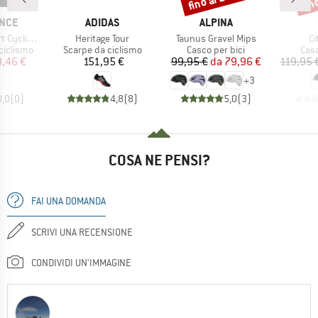
O
MARCHIO
MARCHIO
NCE
ADIDAS
ALPINA
Articolo
Articolo
Ar
ing Tights
Heritage Tour
Taunus Gravel Mips
Ci
dotti
Gruppo di prodotti
Gruppo di prodotti
Grup
ciclismo
Scarpe da ciclismo
Casco per bici
Casc
ezzo
ezzo ridotto
Prezzo
Prezzo
Prezzo ridotto
,46 €
151,95 €
99,95 €
da
79,96 €
119,95 
+
3
0,0
(
0
)
4,8
(
8
)
5,0
(
3
)
COSA NE PENSI?
FAI UNA DOMANDA
SCRIVI UNA RECENSIONE
CONDIVIDI UN'IMMAGINE