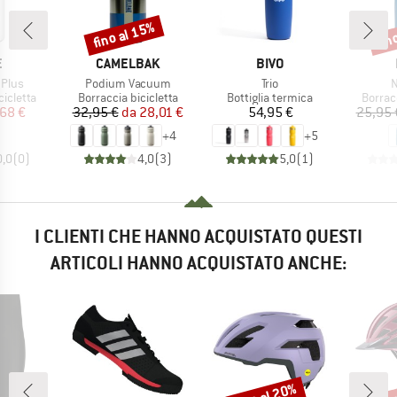
fino al 15%
fin
Sconto
Scon
HIO
MARCHIO
MARCHIO
E
CAMELBAK
BIVO
Articolo
Articolo
A
 Plus
Podium Vacuum
Trio
N
odotti
Gruppo di prodotti
Gruppo di prodotti
Gruppo
cicletta
Borraccia bicicletta
Bottiglia termica
Borracc
ezzo
ezzo ridotto
Prezzo
Prezzo ridotto
Prezzo
68 €
32,95 €
da
28,01 €
54,95 €
25,95 
+
4
+
5
0,0
(
0
)
4,0
(
3
)
5,0
(
1
)
I CLIENTI CHE HANNO ACQUISTATO QUESTI
ARTICOLI HANNO ACQUISTATO ANCHE:
fino al 20%
fin
Sconto
Scon