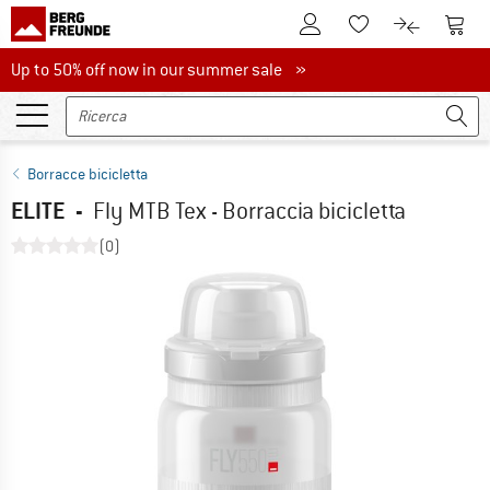
Al conto cliente
Al Ca
Alla lista promemo
Al confront
Up to 50% off now in our summer sale
Up to 50% off now in our summer sale »
Borracce bicicletta
ELITE
-
Fly MTB Tex - Borraccia bicicletta
(0)