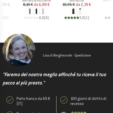
a
Borraccia bicicletta
Borraccia
Borracc
ezzo
ezzo ridotto
Prezzo
Prezzo ridotto
Prezzo
Prezzo ridotto
4,28 €
8,10 €
da
6,89 €
10,95 €
da
2,19 €
5,0
(
2
)
0,0
(
0
)
5,0
(
1
)
Lisa di Bergfreunde - Spedizione
"Faremo del nostro meglio affinché tu riceva il tuo
pacco al più presto."
Porto franco da 69 €
100 giorni di diritto di
(IT)
recesso