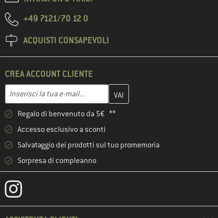
+49 7121/70 12 0
ACQUISTI CONSAPEVOLI
CREA ACCOUNT CLIENTE
Inserisci qui il tuo indirizzo e-mail e crea il tuo account cliente 
Indirizzo e-mail
Regalo di benvenuto da 5€ **
Accesso esclusivo a sconti
Salvataggio dei prodotti sul tuo promemoria
Sorpresa di compleanno