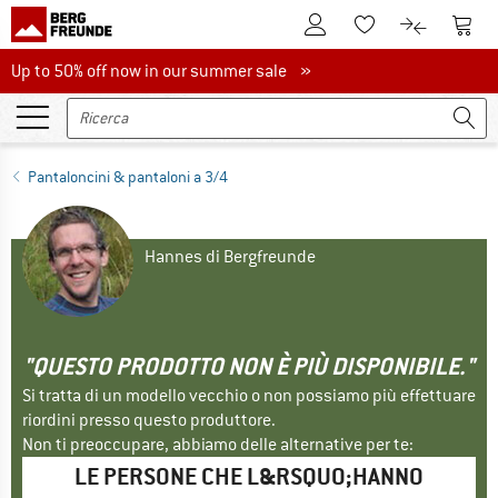
Al conto cliente
Al Ca
Alla lista promemo
Al confront
Up to 50% off now in our summer sale
Up to 50% off now in our summer sale »
Pantaloncini & pantaloni a 3/4
Hannes di Bergfreunde
"QUESTO PRODOTTO NON È PIÙ DISPONIBILE."
Si tratta di un modello vecchio o non possiamo più effettuare
riordini presso questo produttore.
Non ti preoccupare, abbiamo delle alternative per te:
LE PERSONE CHE L&RSQUO;HANNO