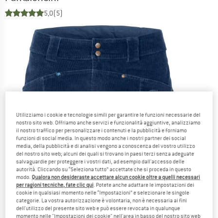
5,0
(5)
Utilizziamo i cookie e tecnologie simili per garantire le funzioni necessarie del
nostro sito web. Offriamo anche servizi e funzionalità aggiuntive, analizziamo
il nostro traffico per personalizzare i contenuti e la pubblicità e forniamo
funzioni di social media. In questo modo anche i nostri partner dei social
media, della pubblicità e di analisi vengono a conoscenza del vostro utilizzo
del nostro sito web; alcuni dei quali si trovano in paesi terzi senza adeguate
salvaguardie per proteggere i vostri dati, ad esempio dall'accesso delle
autorità. Cliccando su “Seleziona tutto” accettate che si proceda in questo
modo.
Qualora non desideraste accettare alcun cookie oltre a quelli necessari
per ragioni tecniche, fate clic qui
. Potete anche adattare le impostazioni dei
cookie in qualsiasi momento nelle “Impostazioni” e selezionare le singole
categorie. La vostra autorizzazione è volontaria, non è necessaria ai fini
dell'utilizzo del presente sito web e può essere revocata in qualunque
momento nelle "Impostazioni dei cookie" nell'area in basso del nostro sito web