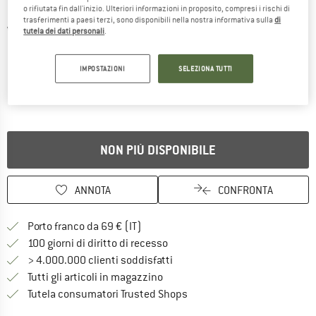
o rifiutata fin dall'inizio. Ulteriori informazioni in proposito, compresi i rischi di
trasferimenti a paesi terzi, sono disponibili nella nostra informativa sulla
di
Viste dettagliate
tutela dei dati personali
.
IMPOSTAZIONI
SELEZIONA TUTTI
NON PIÙ DISPONIBILE
ANNOTA
CONFRONTA
Qui trovi ulteriori informazioni sulle
Porto franco da 69 € (IT)
Vai alla politica di recesso qui 
100 giorni di diritto di recesso
> 4.000.000 clienti soddisfatti
Tutti gli articoli in magazzino
Trovi tutte le informazioni q
Tutela consumatori Trusted Shops