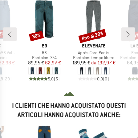
67%
fino al 30%
30%
20
Sconto
Sconto
Scon
HIO
MARCHIO
MARCHIO
MAR
C
E9
ELEVENATE
LA 
Articolo
Articolo
Arti
t. Shorts
R3
Après Cord Pants
Roo
i prodotti
Gruppo di prodotti
Gruppo di prodotti
Gruppo di
cini
Pantaloni 3/4
Pantaloni tempo libero
Pantaloni
ezzo
ezzo ridotto
Prezzo
Prezzo ridotto
Prezzo
Prezzo ridotto
32,98 €
89,95 €
62,97 €
189,95 €
da
132,97 €
64,9
,8
(
29
)
5,0
(
5
)
0,0
(
0
)
I CLIENTI CHE HANNO ACQUISTATO QUESTI
ARTICOLI HANNO ACQUISTATO ANCHE: