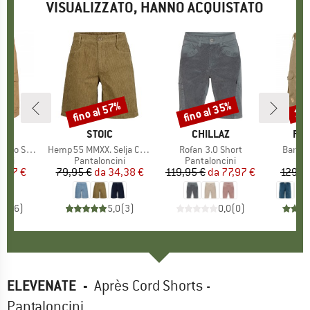
VISUALIZZATO, HANNO ACQUISTATO
fino al 57%
fino al 35%
17
Sconto
Sconto
Scon
IO
RTT
MARCHIO
STOIC
MARCHIO
CHILLAZ
MA
FJÄ
o Short
Articolo
Hemp55 MMXX. Selja Cord Shorts
Articolo
Rofan 3.0 Short
Articol
Barent
i prodotti
cini
Gruppo di prodotti
Pantaloncini
Gruppo di prodotti
Pantaloncini
Gru
Pan
ezzo
ezzo ridotto
8,97 €
79,95 €
da
Prezzo
Prezzo ridotto
34,38 €
119,95 €
da
Prezzo
Prezzo ridotto
77,97 €
129,9
4,8
(
6
)
5,0
(
3
)
0,0
(
0
)
ELEVENATE
-
Après Cord Shorts -
Pantaloncini