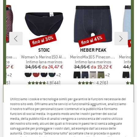
30%
fino al 30%
fino al 45%
fin
Sconto
Sconto
Scon
CHIO
X
MARCHIO
STOIC
MARCHIO
HEBER PEAK
 Brief Fly
Articolo
Women's Merino150 AlsenSt. Brief
Articolo
MerinoMix165 PineconeHe. Boxer
Articolo
Merino150 S
prodotti
tetico
Gruppo di prodotti
Intimo lana merinos
Gruppo di prodotti
Intimo lana merinos
Gruppo 
Intimo
ezzo
ezzo ridotto
19,57 €
34,95 €
da
Prezzo
Prezzo ridotto
24,47 €
34,95 €
da
Prezzo
Prezzo ridotto
19,22 €
44,95 
+
2
+
2
+
2
4,8
(
5
)
4,8
(
44
)
4,2
(
6
)
Utilizziamo i cookie e tecnologie simili per garantire le funzioni necessarie del
nostro sito web. Offriamo anche servizi e funzionalità aggiuntive, analizziamo
il nostro traffico per personalizzare i contenuti e la pubblicità e forniamo
funzioni di social media. In questo modo anche i nostri partner dei social
EIN SCHÖNER FLECK ERDE
-
Women's
media, della pubblicità e di analisi vengono a conoscenza del vostro utilizzo
del nostro sito web; alcuni dei quali si trovano in paesi terzi senza adeguate
Hipster Wildes Fräulein - Mutande
salvaguardie per proteggere i vostri dati, ad esempio dall'accesso delle
autorità. Cliccando su “Seleziona tutto” accettate che si proceda in questo
(0)