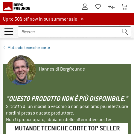
Al conto cliente
Al Ca
Alla lista promemo
Al confront
Up to 50% off now in our summer sale
Up to 50% off now in our summer sale »
Mutande tecniche corte
Hannes di Bergfreunde
"QUESTO PRODOTTO NON È PIÙ DISPONIBILE."
Si tratta di un modello vecchio o non possiamo più effettuare
riordini presso questo produttore.
Non ti preoccupare, abbiamo delle alternative per te:
MUTANDE TECNICHE CORTE TOP SELLER