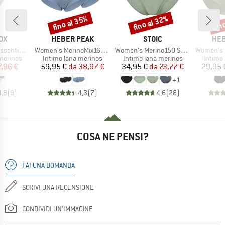
fino al 35%
fino al 32%
fin
Sconto
Sconto
Scon
IO
MARCHIO
MARCHIO
MAR
OX
HEBER PEAK
STOIC
HEB
Articolo
Articolo
Articolo
al Thong
Women's MerinoMix165 PineconeHe. Hipster 2-Pack
Women's Merino150 SadjemSt. Brief
Women's MerinoMix1
odotti
Gruppo di prodotti
Gruppo di prodotti
Gruppo 
merinos
Intimo lana merinos
Intimo lana merinos
Intimo
ezzo
ezzo ridotto
Prezzo
Prezzo ridotto
Prezzo
Prezzo ridotto
7,96 €
59,95 €
da
38,97 €
34,95 €
da
23,77 €
29,95 
+
1
4,8
(
9
)
4,3
(
7
)
4,6
(
26
)
COSA NE PENSI?
FAI UNA DOMANDA
SCRIVI UNA RECENSIONE
CONDIVIDI UN'IMMAGINE