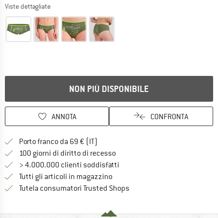
Viste dettagliate
NON PIÙ DISPONIBILE
ANNOTA
CONFRONTA
Qui trovi ulteriori informazioni sulle
Porto franco da 69 € (IT)
Vai alla politica di recesso qui 
100 giorni di diritto di recesso
> 4.000.000 clienti soddisfatti
Tutti gli articoli in magazzino
Trovi tutte le informazioni q
Tutela consumatori Trusted Shops