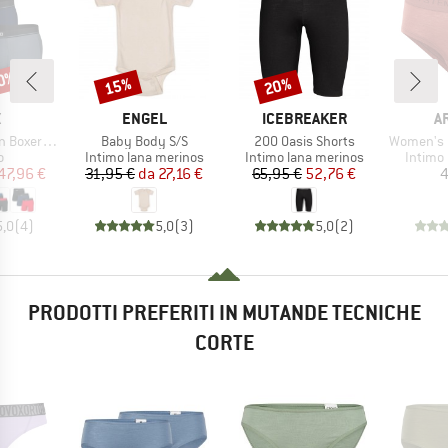
20%
15%
20%
Sconto
Sconto
CHIO
MARCHIO
MARCHIO
M
X
ENGEL
ICEBREAKER
A
Articolo
Articolo
Articolo
ef Fly 3-Pack
Baby Body S/S
200 Oasis Shorts
Women's Boul
 di prodotti
Gruppo di prodotti
Gruppo di prodotti
Gruppo 
o
Intimo lana merinos
Intimo lana merinos
Intimo
ezzo
ezzo ridotto
Prezzo
Prezzo ridotto
Prezzo
Prezzo ridotto
47,96 €
31,95 €
da
27,16 €
65,95 €
52,76 €
4
5,0
(
4
)
5,0
(
3
)
5,0
(
2
)
PRODOTTI PREFERITI IN MUTANDE TECNICHE
CORTE