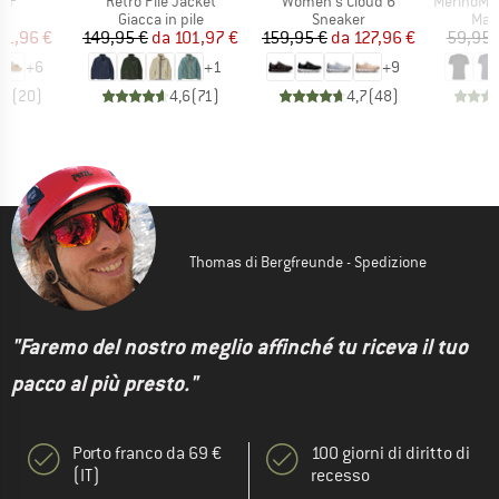
Articolo
Articolo
Articolo
 BF
Retro Pile Jacket
Women's Cloud 6
MerinoMix150 Pi
 di prodotti
Gruppo di prodotti
Gruppo di prodotti
Grup
i
Giacca in pile
Sneaker
Mag
ezzo
ezzo ridotto
Prezzo
Prezzo ridotto
Prezzo
Prezzo ridotto
71,96 €
149,95 €
da
101,97 €
159,95 €
da
127,96 €
59,95 
+
6
+
1
+
9
,8
(
20
)
4,6
(
71
)
4,7
(
48
)
Thomas di Bergfreunde - Spedizione
"Faremo del nostro meglio affinché tu riceva il tuo
pacco al più presto."
Porto franco da 69 €
100 giorni di diritto di
(IT)
recesso