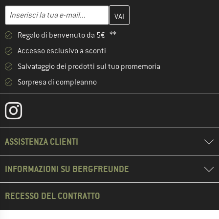
Inserisci qui il tuo indirizzo e-mail e crea il tuo account cliente 
Indirizzo e-mail
Regalo di benvenuto da 5€ **
Accesso esclusivo a sconti
Salvataggio dei prodotti sul tuo promemoria
Sorpresa di compleanno
ASSISTENZA CLIENTI
INFORMAZIONI SU BERGFREUNDE
RECESSO DEL CONTRATTO