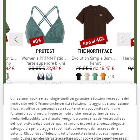
35%
fino al 40%
40%
57
Sconto
Sconto
Scon
HIO
C
MARCHIO
PROTEST
MARCHIO
THE NORTH FACE
ight Socks
Articolo
Women's PRTMM Patio Triangle
Articolo
Evolution Simple Dome Short Sleeve
Articolo
Harnosan
prodotti
ekking
Gruppo di prodotti
Parte superiore bikini
Gruppo di prodotti
T-shirt
ezzo
ezzo ridotto
14,92 €
39,95 €
Prezzo
Prezzo ridotto
23,97 €
26,95 €
da
Prezzo
Prezzo ridotto
16,17 €
9,95 
+
13
7
(
252
)
4,9
(
23
)
4,8
(
8
)
Utilizziamo i cookie e tecnologie simili per garantire le funzioni necessarie del
nostro sito web. Offriamo anche servizi e funzionalità aggiuntive, analizziamo
il nostro traffico per personalizzare i contenuti e la pubblicità e forniamo
funzioni di social media. In questo modo anche i nostri partner dei social
DYNAFIT
-
Live To Ride Socks - Calze casual
media, della pubblicità e di analisi vengono a conoscenza del vostro utilizzo
del nostro sito web; alcuni dei quali si trovano in paesi terzi senza adeguate
salvaguardie per proteggere i vostri dati, ad esempio dall'accesso delle
(0)
autorità. Cliccando su “Seleziona tutto” accettate che si proceda in questo
modo.
Qualora non desideraste accettare alcun cookie oltre a quelli necessari