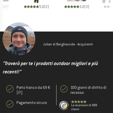
0,0
(
0
)
5,0
(
2
)
5,0
(
3
)
Julian di Bergfreunde - Acquirenti
"Troverò per te i prodotti outdoor migliori e più
recenti!"
Porto franco da 69 €
100 giorni di diritto di
(IT)
recesso
Pagamento sicuro
Le recensioni di 988
clienti