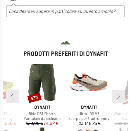
PRODOTTI PREFERITI DI DYNAFIT
29%
fin
43%
Sconto
Scon
IO
MARCHIO
MARCHIO
M
IT
DYNAFIT
DYNAFIT
D
Articolo
Articolo
Articolo
2 GTX
Ride DST Shorts
Ultra 100 V3
Women's Radica
rodotti
Gruppo di prodotti
Gruppo di prodotti
Gruppo
rekking
Pantaloni da ciclismo
Scarpe per trail running
Giacc
ezzo
ezzo ridotto
Prezzo
Prezzo ridotto
Prezzo
120,66 €
129,95 €
74,07 €
da
148,75 €
339,95 