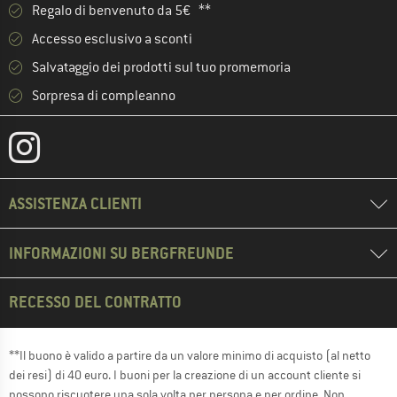
Regalo di benvenuto da 5€ **
Accesso esclusivo a sconti
Salvataggio dei prodotti sul tuo promemoria
Sorpresa di compleanno
ASSISTENZA CLIENTI
INFORMAZIONI SU BERGFREUNDE
RECESSO DEL CONTRATTO
**Il buono è valido a partire da un valore minimo di acquisto (al netto
dei resi) di 40 euro. I buoni per la creazione di un account cliente si
possono riscuotere una sola volta per persona e per ordine. Non