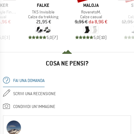
O
MARCHIO
MARCHIO
M
AKER
FALKE
MALOJA
S
Articolo
Articolo
uge No Show
TK5 Invisible
RoveretoM.
i prodotti
Gruppo di prodotti
Gruppo di prodotti
Gru
sual
Calze da trekking
Calze casual
Cal
ezzo
ezzo ridotto
Prezzo
Prezzo
Prezzo ridotto
,96 €
21,95 €
9,95 €
da
8,96 €
12,95
5,0
(
3
)
5,0
(
7
)
5,0
(
10
)
COSA NE PENSI?
FAI UNA DOMANDA
SCRIVI UNA RECENSIONE
CONDIVIDI UN'IMMAGINE