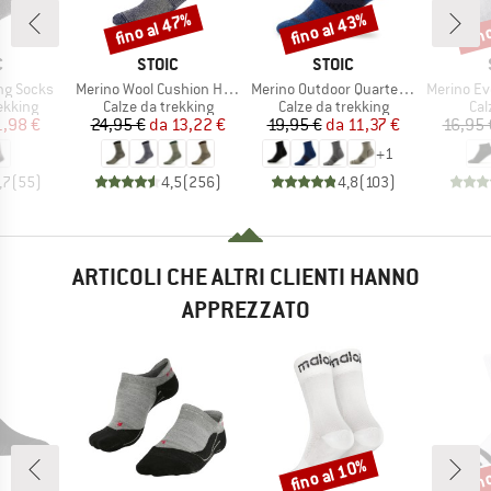
fino al 47%
fino al 43%
fin
Sconto
Sconto
Scon
HIO
MARCHIO
MARCHIO
C
STOIC
STOIC
Articolo
Articolo
Articolo
ing Socks
Merino Wool Cushion Heavy Socks
Merino Outdoor Quarter Socks Tech
Merino Everyda
rodotti
Gruppo di prodotti
Gruppo di prodotti
Gru
ekking
Calze da trekking
Calze da trekking
Cal
ezzo
ezzo ridotto
Prezzo
Prezzo ridotto
Prezzo
Prezzo ridotto
1,98 €
24,95 €
da
13,22 €
19,95 €
da
11,37 €
16,95 
+
1
,7
(
55
)
4,5
(
256
)
4,8
(
103
)
ARTICOLI CHE ALTRI CLIENTI HANNO
APPREZZATO
fino al 10%
fin
Sconto
Scon