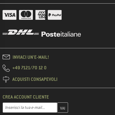
INVIACI UN'E-MAIL!
+49 7121/70 12 0
ACQUISTI CONSAPEVOLI
CREA ACCOUNT CLIENTE
Inserisci qui il tuo indirizzo e-mail e crea il tuo account cliente 
Indirizzo e-mail