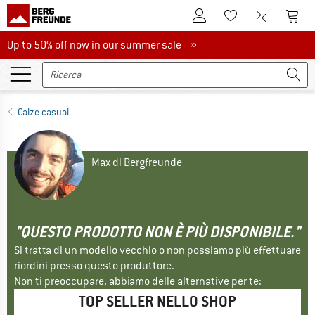
Al conto cliente
Al Ca
Alla lista promemo
Al confront
Up to 50% off now in our summer sale
Up to 50% off now in our summer sale »
Calze casual
Max di Bergfreunde
"QUESTO PRODOTTO NON È PIÙ DISPONIBILE."
Si tratta di un modello vecchio o non possiamo più effettuare
riordini presso questo produttore.
Non ti preoccupare, abbiamo delle alternative per te:
TOP SELLER NELLO SHOP