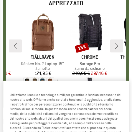
APPREZZATO
15%
Sconto
IO
RY
MARCHIO
FJÄLLRÄVEN
MARCHIO
CHROME
MARC
THE 
o
14
Articolo
Kånken No. 2 Laptop 15''
Articolo
Barrage Pro
 di prodotti
to
Gruppo di prodotti
Zainetto
Gruppo di prodotti
Zaino da ciclismo
G
Z
ezzo
ezzo ridotto
6,41 €
174,95 €
Prezzo
349,95 €
Prezzo
Prezzo ridotto
297,46 €
1
+
4
5,0
(
3
)
5,0
(
4
)
5,0
(
3
)
Utilizziamo i cookie e tecnologie simili per garantire le funzioni necessarie del
nostro sito web. Offriamo anche servizi e funzionalità aggiuntive, analizziamo
il nostro traffico per personalizzare i contenuti e la pubblicità e forniamo
funzioni di social media. In questo modo anche i nostri partner dei social
media, della pubblicità e di analisi vengono a conoscenza del vostro utilizzo
del nostro sito web; alcuni dei quali si trovano in paesi terzi senza adeguate
DEUTER
-
Zugspitze 20 SL - Zaino da
salvaguardie per proteggere i vostri dati, ad esempio dall'accesso delle
autorità. Cliccando su “Seleziona tutto” accettate che si proceda in questo
escursionismo