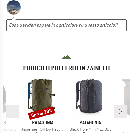
PRODOTTI PREFERITI IN ZAINETTI
fino al 30%
Sconto
O
MARCHIO
MARCHIO
M
EAR
PATAGONIA
PATAGONIA
O
Articolo
Articolo
A
ck Carrier
Disperser Roll Top Pack 40
Black Hole Mini MLC 30L
V