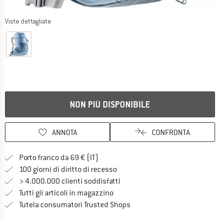
Viste dettagliate
NON PIÙ DISPONIBILE
ANNOTA
CONFRONTA
Qui trovi ulteriori informazioni sulle
Porto franco da 69 € (IT)
Vai alla politica di recesso qui 
100 giorni di diritto di recesso
> 4.000.000 clienti soddisfatti
Tutti gli articoli in magazzino
Trovi tutte le informazioni q
Tutela consumatori Trusted Shops