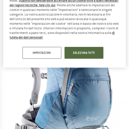
modo.
Qualora non desideraste accettare alcun cookie oltre a quelli necessari
per ragioni tecniche, fate clic qui
. Potete anche adattare le impostazioni dei
(0)
cookie in qualsiasi momento nelle “Impostazioni” e selezionare le singole
categorie. La vostra autorizzazione è volontaria, non è necessaria ai fini
dell'utilizzo del presente sito web e può essere revocata in qualunque
momento nelle "Impostazioni dei cookie" nell'area in basso del nostro sito web
o rifiutata fin dall'inizio. Ulteriori informazioni in proposito, compresi i rischi di
trasferimenti a paesi terzi, sono disponibili nella nostra informativa sulla
di
tutela dei dati personali
.
IMPOSTAZIONI
SELEZIONA TUTTI