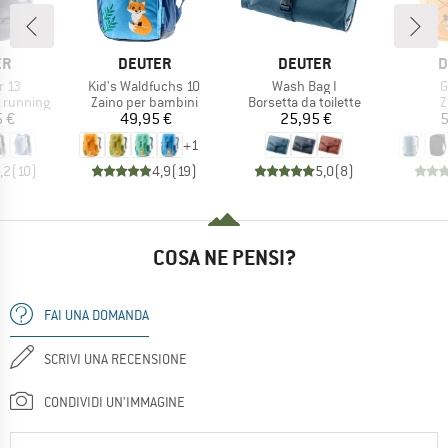
IO
MARCHIO
MARCHIO
M
ER
DEUTER
DEUTER
D
Articolo
Articolo
A
r 13
Kid's Waldfuchs 10
Wash Bag I
G
dotti
Gruppo di prodotti
Gruppo di prodotti
G
l running
Zaino per bambini
Borsetta da toilette
Z
ezzo
Prezzo
Prezzo
 €
49,95 €
25,95 €
5
+
1
,2
(
10
)
4,9
(
19
)
5,0
(
8
)
COSA NE PENSI?
FAI UNA DOMANDA
SCRIVI UNA RECENSIONE
CONDIVIDI UN'IMMAGINE