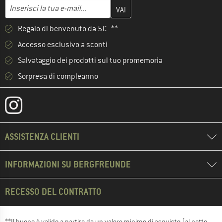
Inserisci qui il tuo indirizzo e-mail e crea il tuo account cliente 
Indirizzo e-mail
Regalo di benvenuto da 5€ **
Accesso esclusivo a sconti
Salvataggio dei prodotti sul tuo promemoria
Sorpresa di compleanno
ASSISTENZA CLIENTI
INFORMAZIONI SU BERGFREUNDE
RECESSO DEL CONTRATTO
**Il buono è valido a partire da un valore minimo di acquisto (al netto