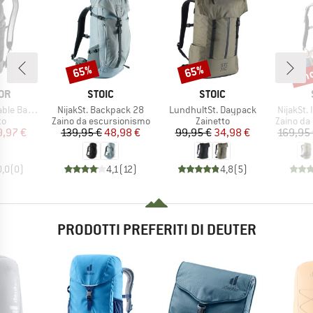
fin
65%
65%
Sconto
Sconto
Scon
IO
MARCHIO
MARCHIO
OR
STOIC
STOIC
Articolo
Articolo
Articolo
 Backpack
NijakSt. Backpack 28
LundhultSt. Daypack
NijakSt.
 di prodotti
Gruppo di prodotti
Gruppo di prodotti
Gruppo di
to
Zaino da escursionismo
Zainetto
Zaino da
ezzo
ezzo ridotto
Prezzo
Prezzo ridotto
Prezzo
Prezzo ridotto
9,97 €
139,95 €
48,98 €
99,95 €
34,98 €
169,95
0,0
(
0
)
4,1
(
12
)
4,8
(
5
)
PRODOTTI PREFERITI DI DEUTER