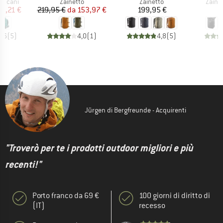
rodotti
Gruppo di prodotti
Gruppo di prodotti
Grupp
er cani
Zainetto
Zainetto
Zaino
ezzo
ezzo ridotto
Prezzo
Prezzo ridotto
Prezzo
23,21 €
219,95 €
da
153,97 €
199,95 €
1
3,6
(
5
)
4,0
(
1
)
4,8
(
5
)
Jürgen di Bergfreunde - Acquirenti
"Troverò per te i prodotti outdoor migliori e più
recenti!"
Porto franco da 69 €
100 giorni di diritto di
(IT)
recesso