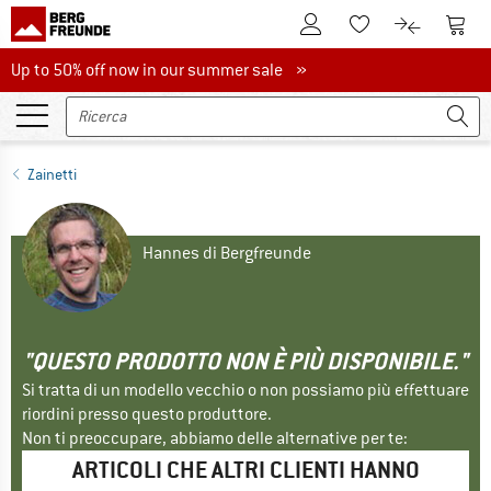
Al conto cliente
Al Ca
Alla lista promemo
Al confront
Up to 50% off now in our summer sale
Up to 50% off now in our summer sale »
Zainetti
Hannes di Bergfreunde
"QUESTO PRODOTTO NON È PIÙ DISPONIBILE."
Si tratta di un modello vecchio o non possiamo più effettuare
riordini presso questo produttore.
Non ti preoccupare, abbiamo delle alternative per te:
ARTICOLI CHE ALTRI CLIENTI HANNO