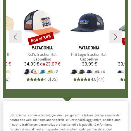
fino al 34%
fin
Sconto
Scon
HIO
E
MARCHIO
PATAGONIA
MARCHIO
PATAGONIA
MA
PA
Cap III
Articolo
Kid's Trucker Hat
Articolo
P-6 Logo Trucker Hat
Art
Duc
di prodotti
ino
Gruppo di prodotti
Cappellino
Gruppo di prodotti
Cappellino
Gr
Ca
ezzo
ezzo ridotto
2,46 €
34,95 €
da
Prezzo
Prezzo ridotto
23,07 €
39,95 €
Prezzo
39,95 
+
7
+
4
3,0
(
2
)
4,8
(
35
)
4,8
(
44
)
DEDICATED
-
Sport Cap Stitch Bike -
Utilizziamo i cookie e tecnologie simili per garantire le funzioni necessarie del
Cappellino
nostro sito web. Offriamo anche servizi e funzionalità aggiuntive, analizziamo
il nostro traffico per personalizzare i contenuti e la pubblicità e forniamo
funzioni di social media. In questo modo anche i nostri partner dei social
5,0
(1)