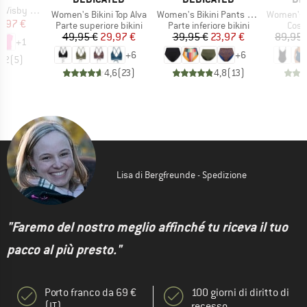
isby Base
Articolo
Articolo
Articolo
Women's Bikini Top Alva
Women's Bikini Pants Slite
Women's Wrap
ezzo
ezzo ridotto
0,97 €
Gruppo di prodotti
Gruppo di prodotti
Grupp
Parte superiore bikini
Parte inferiore bikini
Cost
Prezzo
Prezzo ridotto
Prezzo
Prezzo ridotto
49,95 €
29,97 €
39,95 €
23,97 €
89,95 
+
1
+
6
+
6
4,2
(
5
)
4,6
(
23
)
4,8
(
13
)
Lisa di Bergfreunde - Spedizione
"Faremo del nostro meglio affinché tu riceva il tuo
pacco al più presto."
Porto franco da 69 €
100 giorni di diritto di
(IT)
recesso