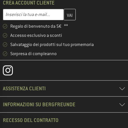
CREA ACCOUNT CLIENTE
Inserisci qui il tuo indirizzo e-mail e crea il tuo account cliente 
Indirizzo e-mail
Regalo di benvenuto da 5€ **
Accesso esclusivo a sconti
Salvataggio dei prodotti sul tuo promemoria
Sorpresa di compleanno
ASSISTENZA CLIENTI
INFORMAZIONI SU BERGFREUNDE
RECESSO DEL CONTRATTO