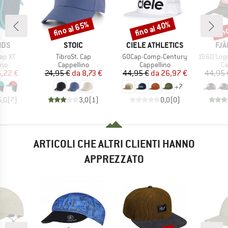
fino al 65%
fino al 40%
fin
Sconto
Sconto
Scon
O
MARCHIO
MARCHIO
MAR
IDS
STOIC
CIELE ATHLETICS
FJÄ
Articolo
Articolo
Articolo
Cap XT
TibroSt. Cap
GOCap-Comp-Century
1960 Logo 
di prodotti
Gruppo di prodotti
Gruppo di prodotti
Gr
ino
Cappellino
Cappellino
Ca
ezzo
ezzo ridotto
Prezzo
Prezzo ridotto
Prezzo
Prezzo ridotto
,22 €
24,95 €
da
8,73 €
44,95 €
da
26,97 €
44,95 
+
7
5,0
(
7
)
3,0
(
1
)
0,0
(
0
)
ARTICOLI CHE ALTRI CLIENTI HANNO
APPREZZATO