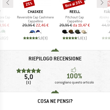
fino al 35%
25%
Sconto
Sconto
Scon
17
HIO
MARCHIO
MARCHIO
MAR
F
CHASKEE
REELL
FJÄ
Articolo
Articolo
Articolo
ore Cap
Reversible Cap Cashmere
Pitchout Cap
Abisko 
di prodotti
Gruppo di prodotti
Gruppo di prodotti
Gr
ino
Cappellino
Cappellino
Ca
ezzo
ezzo ridotto
Prezzo
Prezzo ridotto
Prezzo
Prezzo ridotto
9,96 €
29,95 €
22,46 €
29,95 €
da
19,47 €
44,9
5,0
(
2
)
5,0
(
3
)
5,0
(
1
)
RIEPILOGO RECENSIONE
100%
5,0
(1)
consigliano questo articolo
COSA NE PENSI?