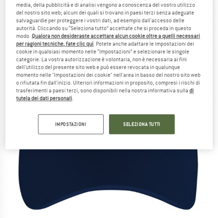
media, della pubblicità e di analisi vengono a conoscenza del vostro utilizzo
del nostro sito web; alcuni dei quali si trovano in paesi terzi senza adeguate
salvaguardie per proteggere i vostri dati, ad esempio dall'accesso delle
autorità. Cliccando su “Seleziona tutto” accettate che si proceda in questo
modo.
Qualora non desideraste accettare alcun cookie oltre a quelli necessari
per ragioni tecniche, fate clic qui
. Potete anche adattare le impostazioni dei
cookie in qualsiasi momento nelle “Impostazioni” e selezionare le singole
categorie. La vostra autorizzazione è volontaria, non è necessaria ai fini
dell'utilizzo del presente sito web e può essere revocata in qualunque
momento nelle "Impostazioni dei cookie" nell'area in basso del nostro sito web
o rifiutata fin dall'inizio. Ulteriori informazioni in proposito, compresi i rischi di
trasferimenti a paesi terzi, sono disponibili nella nostra informativa sulla
di
tutela dei dati personali
.
IMPOSTAZIONI
SELEZIONA TUTTI