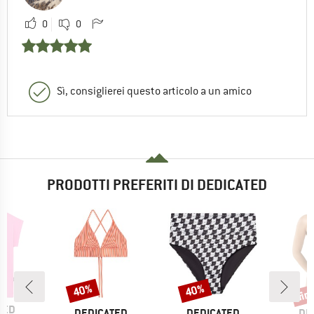
0
0
Sì, consiglierei questo articolo a un amico
PRODOTTI PREFERITI DI DEDICATED
fin
40%
40%
Sconto
Sconto
Scon
O
TED
MARCHIO
MARCHIO
MA
DEDICATED
DEDICATED
DE