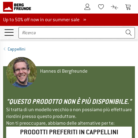
Al conto cliente
Al Ca
Alla lista promemo
Al confront
Up to 50% off now in our summer sale
Up to 50% off now in our summer sale »
Cappellini
Hannes di Bergfreunde
"QUESTO PRODOTTO NON È PIÙ DISPONIBILE."
Si tratta di un modello vecchio o non possiamo più effettuare
riordini presso questo produttore.
Non ti preoccupare, abbiamo delle alternative per te:
PRODOTTI PREFERITI IN CAPPELLINI