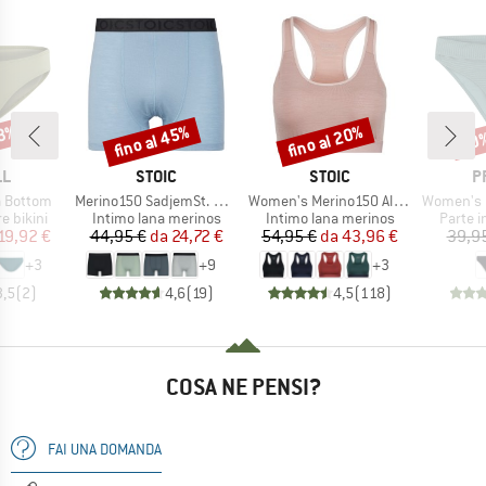
43%
fino al 45%
fino al 20%
40
Sconto
Sconto
Scon
HIO
MARCHIO
MARCHIO
M
LL
STOIC
STOIC
P
Articolo
Articolo
Articolo
a Bottom
Merino150 SadjemSt. Boxer
Women's Merino150 AlsenSt. Bra
Women's MIXXe
odotti
Gruppo di prodotti
Gruppo di prodotti
Gruppo 
re bikini
Intimo lana merinos
Intimo lana merinos
Parte in
ezzo
ezzo ridotto
Prezzo
Prezzo ridotto
Prezzo
Prezzo ridotto
19,92 €
44,95 €
da
24,72 €
54,95 €
da
43,96 €
39,9
+
3
+
9
+
3
3,5
(
2
)
4,6
(
19
)
4,5
(
118
)
COSA NE PENSI?
FAI UNA DOMANDA