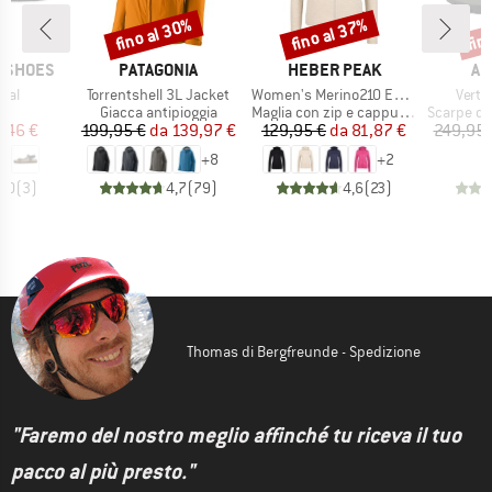
fino al 30%
fino al 37%
fin
Sconto
Sconto
Scon
MARCHIO
MARCHIO
MA
P SHOES
PATAGONIA
HEBER PEAK
AR
Articolo
Articolo
Artico
mal
Torrentshell 3L Jacket
Women's Merino210 EvergreenHe. Zip Hoody
Verte
 di prodotti
Gruppo di prodotti
Gruppo di prodotti
Gruppo di
i
Giacca antipioggia
Maglia con zip e cappuccio
Scarpe da
ezzo
ezzo ridotto
Prezzo
Prezzo ridotto
Prezzo
Prezzo ridotto
7,46 €
199,95 €
da
139,97 €
129,95 €
da
81,87 €
249,95 
+
8
+
2
3,0
(
3
)
4,7
(
79
)
4,6
(
23
)
Thomas di Bergfreunde - Spedizione
"Faremo del nostro meglio affinché tu riceva il tuo
pacco al più presto."