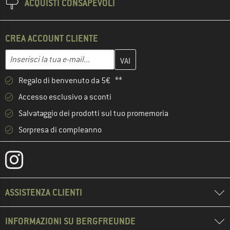
ACQUISTI CONSAPEVOLI
CREA ACCOUNT CLIENTE
Inserisci qui il tuo indirizzo e-mail e crea il tuo account cliente 
Indirizzo e-mail
Regalo di benvenuto da 5€ **
Accesso esclusivo a sconti
Salvataggio dei prodotti sul tuo promemoria
Sorpresa di compleanno
ASSISTENZA CLIENTI
INFORMAZIONI SU BERGFREUNDE