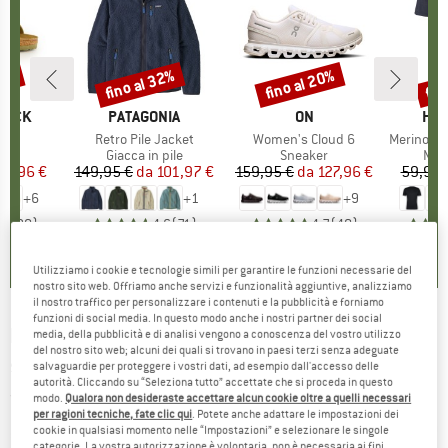
20%
fino al 32%
fino al 20%
fin
Sconto
Sconto
Scon
TOCK
MARCHIO
PATAGONIA
MARCHIO
ON
MAR
HEB
 BF
Articolo
Retro Pile Jacket
Articolo
Women's Cloud 6
Articolo
MerinoMix150 Pi
 di prodotti
i
Gruppo di prodotti
Giacca in pile
Gruppo di prodotti
Sneaker
Grup
Mag
ezzo
ezzo ridotto
71,96 €
149,95 €
da
Prezzo
Prezzo ridotto
101,97 €
159,95 €
da
Prezzo
Prezzo ridotto
127,96 €
59,95 
+
6
+
1
+
9
,8
(
20
)
4,6
(
71
)
4,7
(
48
)
Utilizziamo i cookie e tecnologie simili per garantire le funzioni necessarie del
nostro sito web. Offriamo anche servizi e funzionalità aggiuntive, analizziamo
il nostro traffico per personalizzare i contenuti e la pubblicità e forniamo
funzioni di social media. In questo modo anche i nostri partner dei social
DAV
-
Ötztaler Alpen, Gurgl 30/1 - Guide allo
media, della pubblicità e di analisi vengono a conoscenza del vostro utilizzo
del nostro sito web; alcuni dei quali si trovano in paesi terzi senza adeguate
sci alpinismo
salvaguardie per proteggere i vostri dati, ad esempio dall'accesso delle
autorità. Cliccando su “Seleziona tutto” accettate che si proceda in questo
(0)
modo.
Qualora non desideraste accettare alcun cookie oltre a quelli necessari
per ragioni tecniche, fate clic qui
. Potete anche adattare le impostazioni dei
cookie in qualsiasi momento nelle “Impostazioni” e selezionare le singole
categorie. La vostra autorizzazione è volontaria, non è necessaria ai fini