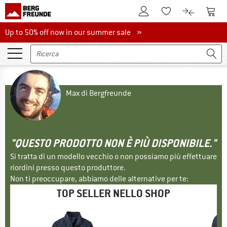
Al conto cliente
Al Ca
Alla lista promemo
Al confront
Up to 50% off now in our summer sale
Up to 50% off now in our summer sale »
Max di Bergfreunde
"QUESTO PRODOTTO NON È PIÙ DISPONIBILE."
Si tratta di un modello vecchio o non possiamo più effettuare
riordini presso questo produttore.
Non ti preoccupare, abbiamo delle alternative per te:
TOP SELLER NELLO SHOP