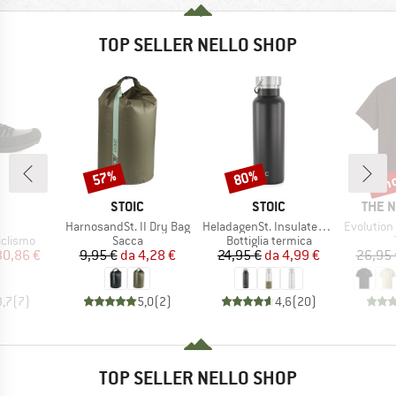
TOP SELLER NELLO SHOP
fin
57%
80%
Sconto
Sconto
Scon
CHIO
MARCHIO
MARCHIO
MARC
STOIC
STOIC
THE 
lo
Articolo
Articolo
Articolo
HarnosandSt. II Dry Bag
HeladagenSt. Insulated Stainless Steel Bottle 500
Evolution Simpl
rodotti
Gruppo di prodotti
Gruppo di prodotti
iclismo
Sacca
Bottiglia termica
ezzo
ezzo ridotto
Prezzo
Prezzo ridotto
Prezzo
Prezzo ridotto
30,86 €
9,95 €
da
4,28 €
24,95 €
da
4,99 €
26,95 
3,7
(
7
)
5,0
(
2
)
4,6
(
20
)
TOP SELLER NELLO SHOP