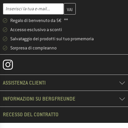
Inserisci qui il tuo indirizzo e-mail e crea il tuo account cliente 
Indirizzo e-mail
Regalo di benvenuto da 5€ **
Accesso esclusivo a sconti
Salvataggio dei prodotti sul tuo promemoria
Sorpresa di compleanno
ASSISTENZA CLIENTI
INFORMAZIONI SU BERGFREUNDE
RECESSO DEL CONTRATTO