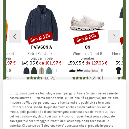
30%
fino al 32%
fino al 20%
fin
Sconto
Sconto
Scon
O
NIA
MARCHIO
PATAGONIA
MARCHIO
ON
MAR
HEB
3L Jacket
Articolo
Retro Pile Jacket
Articolo
Women's Cloud 6
Articolo
MerinoMix150 Pi
rodotti
pioggia
Gruppo di prodotti
Giacca in pile
Gruppo di prodotti
Sneaker
Grup
Mag
ezzo
ezzo ridotto
139,97 €
149,95 €
da
Prezzo
Prezzo ridotto
101,97 €
159,95 €
da
Prezzo
Prezzo ridotto
127,96 €
59,95 
+
8
+
1
+
9
,7
(
79
)
4,6
(
71
)
4,7
(
48
)
Utilizziamo i cookie e tecnologie simili per garantire le funzioni necessarie del
nostro sito web. Offriamo anche servizi e funzionalità aggiuntive, analizziamo
il nostro traffico per personalizzare i contenuti e la pubblicità e forniamo
funzioni di social media. In questo modo anche i nostri partner dei social
DANNER
-
Women's Bull Run Chelsea 5'' -
media, della pubblicità e di analisi vengono a conoscenza del vostro utilizzo
del nostro sito web; alcuni dei quali si trovano in paesi terzi senza adeguate
Stivali per il tempo libero
salvaguardie per proteggere i vostri dati, ad esempio dall'accesso delle
autorità. Cliccando su “Seleziona tutto” accettate che si proceda in questo
(0)