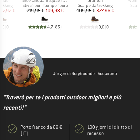
Articolo
Articolo
Articol
ander
Shoe Cinquantaquattro High Fg GTX
Grünten
Women
rodotti
Gruppo di prodotti
Gruppo di prodotti
Grupp
rekking
Stivali per il tempo libero
Scarpe da trekking
Scar
ezzo
ezzo ridotto
Prezzo
Prezzo ridotto
Prezzo
Prezzo ridotto
77,97 €
219,95 €
109,98 €
409,95 €
327,96 €
1
0,0
(
0
)
4,7
(
85
)
0,0
(
0
)
Jürgen di Bergfreunde - Acquirenti
"Troverò per te i prodotti outdoor migliori e più
recenti!"
Porto franco da 69 €
100 giorni di diritto di
(IT)
recesso