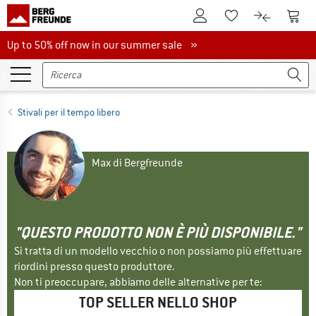
Al conto cliente
Al Ca
Alla lista promemo
Al confront
Up to 50% off now in our summer sale
Up to 50% off now in our summer sale »
Stivali per il tempo libero
Max di Bergfreunde
"QUESTO PRODOTTO NON È PIÙ DISPONIBILE."
Si tratta di un modello vecchio o non possiamo più effettuare
riordini presso questo produttore.
Non ti preoccupare, abbiamo delle alternative per te:
TOP SELLER NELLO SHOP