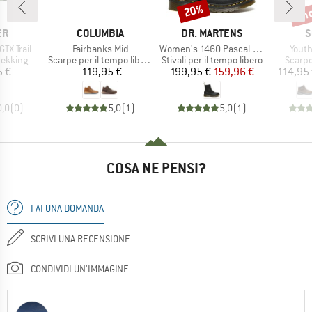
fin
20%
Sconto
Scon
IO
MARCHIO
MARCHIO
M
ER
COLUMBIA
DR. MARTENS
S
Articolo
Articolo
Artico
GTX Trail
Fairbanks Mid
Women's 1460 Pascal Virginia
Youth
rodotti
Gruppo di prodotti
Gruppo di prodotti
Gruppo
rekking
Scarpe per il tempo libero
Stivali per il tempo libero
Scarpe
ezzo
Prezzo
Prezzo
Prezzo ridotto
5 €
119,95 €
199,95 €
159,96 €
114,95
0,0
(
0
)
5,0
(
1
)
5,0
(
1
)
COSA NE PENSI?
FAI UNA DOMANDA
SCRIVI UNA RECENSIONE
CONDIVIDI UN'IMMAGINE