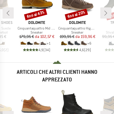
fino al 43%
fino al 20%
fin
Sconto
Sconto
Scon
MARCHIO
MARCHIO
M
P SHOES
DOLOMITE
DOLOMITE
T
Articolo
Articolo
t Suede
Cinquantaquattro Mid Full Grain Leather Evo
Cinquantaquattro High Full Grain Leather Evo GTX
prodotti
Gruppo di prodotti
Gruppo di prodotti
Grupp
efoot
Sneaker
Sneaker
Stiva
ezzo
Prezzo
Prezzo ridotto
Prezzo
Prezzo ridotto
95 €
179,95 €
da
102,57 €
199,95 €
da
159,96 €
99,95 
+
1
+
6
5,0
(
2
)
4,9
(
34
)
4,6
(
29
)
ARTICOLI CHE ALTRI CLIENTI HANNO
APPREZZATO