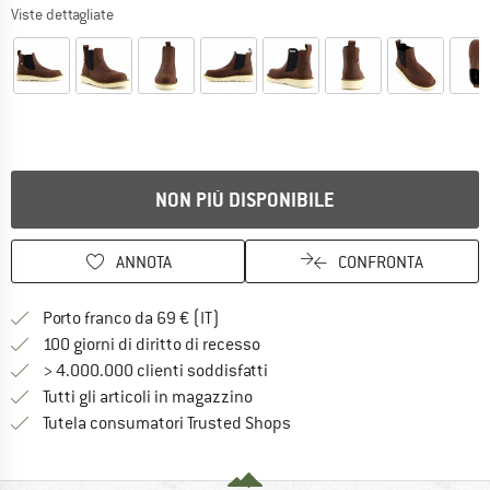
Viste dettagliate
NON PIÙ DISPONIBILE
ANNOTA
CONFRONTA
Qui trovi ulteriori informazioni sulle
Porto franco da 69 € (IT)
Vai alla politica di recesso qui 
100 giorni di diritto di recesso
> 4.000.000 clienti soddisfatti
Tutti gli articoli in magazzino
Trovi tutte le informazioni q
Tutela consumatori Trusted Shops