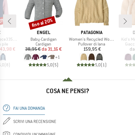
60%
fino al 20%
Sconto
HIO
MARCHIO
MARCHIO
M
C
ENGEL
PATAGONIA
D
Articolo
Articolo
Articolo
St. Zip Hoody
Baby-Cardigan
Women's Recycled Wool Crewneck Sweater
Kid's M
 prodotti
Gruppo di prodotti
Gruppo di prodotti
Grupp
n pile
Cardigan
Pullover di lana
Giacc
ezzo
ezzo ridotto
Prezzo
Prezzo ridotto
Prezzo
43,98 €
38,95 €
da
31,16 €
159,95 €
da
+
1
5,0
(
8
)
5,0
(
5
)
5,0
(
1
)
COSA NE PENSI?
FAI UNA DOMANDA
SCRIVI UNA RECENSIONE
CONDIVIDI UN'IMMAGINE