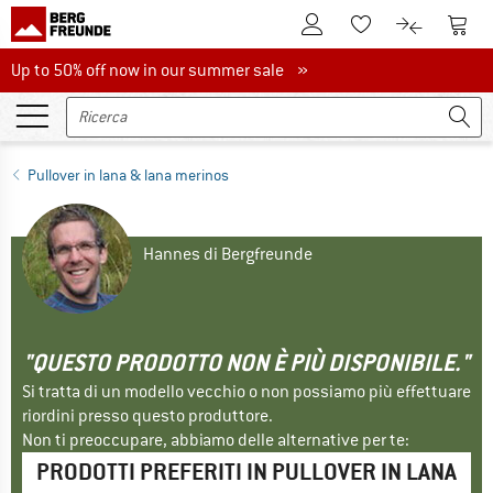
Al conto cliente
Al Ca
Alla lista promemo
Al confront
Up to 50% off now in our summer sale
Up to 50% off now in our summer sale »
Pullover in lana & lana merinos
Hannes di Bergfreunde
"QUESTO PRODOTTO NON È PIÙ DISPONIBILE."
Si tratta di un modello vecchio o non possiamo più effettuare
riordini presso questo produttore.
Non ti preoccupare, abbiamo delle alternative per te:
PRODOTTI PREFERITI IN PULLOVER IN LANA