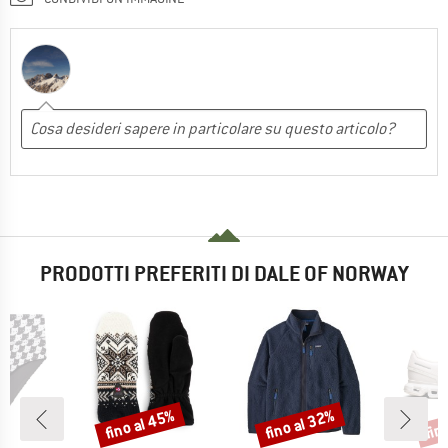
PRODOTTI PREFERITI DI DALE OF NORWAY
fino al 45%
fino al 32%
fin
Sconto
Sconto
Scon