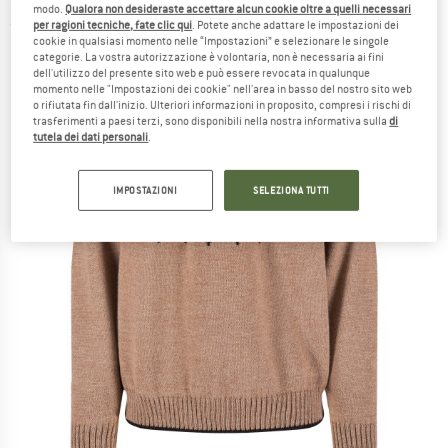
modo.
Qualora non desideraste accettare alcun cookie oltre a quelli necessari
per ragioni tecniche, fate clic qui
. Potete anche adattare le impostazioni dei
(0)
cookie in qualsiasi momento nelle “Impostazioni” e selezionare le singole
categorie. La vostra autorizzazione è volontaria, non è necessaria ai fini
dell'utilizzo del presente sito web e può essere revocata in qualunque
momento nelle "Impostazioni dei cookie" nell'area in basso del nostro sito web
o rifiutata fin dall'inizio. Ulteriori informazioni in proposito, compresi i rischi di
trasferimenti a paesi terzi, sono disponibili nella nostra informativa sulla
di
tutela dei dati personali
.
IMPOSTAZIONI
SELEZIONA TUTTI