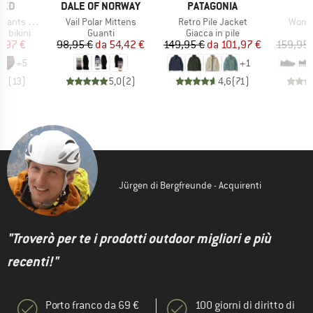
O
MARCHIO
MARCHIO
TED
DALE OF NORWAY
PATAGONIA
Articolo
Articolo
Artico
ts Slite
Vail Polar Mittens
Retro Pile Jacket
Women
odotti
Gruppo di prodotti
Gruppo di prodotti
G
re bikini
Guanti
Giacca in pile
S
ezzo
ezzo ridotto
Prezzo
Prezzo ridotto
Prezzo
Prezzo ridotto
3,97 €
98,95 €
da
54,42 €
149,95 €
da
101,97 €
159,95 
+
5
+
1
,8
(
13
)
5,0
(
2
)
4,6
(
71
)
Jürgen di Bergfreunde - Acquirenti
"Troverò per te i prodotti outdoor migliori e più
recenti!"
Porto franco da 69 €
100 giorni di diritto di