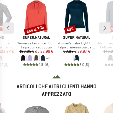
35%
fino al 70%
40%
55
Sconto
Sconto
Scon
IO
MARCHIO
MARCHIO
NS
SUPER.NATURAL
SUPER.NATURAL
Articolo
Articolo
Articolo
 Jumper
Women's Favourite Hoodie
Women's Relax Light Pocket Hoodie
MerinoTerry25
dotti
Gruppo di prodotti
Gruppo di prodotti
Gruppo d
na merino
Felpa con cappuccio
Felpa di merino con cappuccio
Pullover
ezzo
ezzo ridotto
Prezzo
Prezzo ridotto
Prezzo
Prezzo ridotto
103,97 €
169,95 €
da
53,99 €
99,95 €
59,97 €
149,9
+
2
5,0
(
3
)
4,8
(
16
)
5,0
(
5
)
ARTICOLI CHE ALTRI CLIENTI HANNO
APPREZZATO