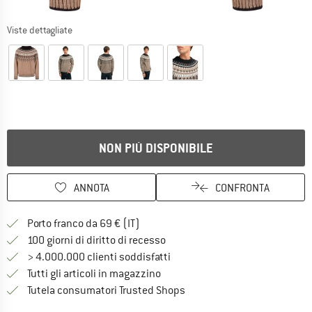
Viste dettagliate
NON PIÙ DISPONIBILE
ANNOTA
CONFRONTA
Qui trovi ulteriori informazioni sulle
Porto franco da 69 € (IT)
Vai alla politica di recesso qui 
100 giorni di diritto di recesso
> 4.000.000 clienti soddisfatti
Tutti gli articoli in magazzino
Trovi tutte le informazioni q
Tutela consumatori Trusted Shops