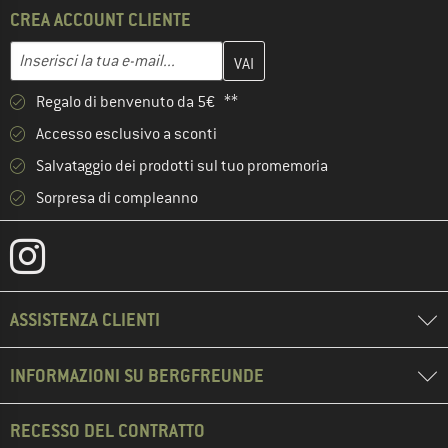
CREA ACCOUNT CLIENTE
Inserisci qui il tuo indirizzo e-mail e crea il tuo account cliente 
Indirizzo e-mail
Regalo di benvenuto da 5€ **
Accesso esclusivo a sconti
Salvataggio dei prodotti sul tuo promemoria
Sorpresa di compleanno
ASSISTENZA CLIENTI
INFORMAZIONI SU BERGFREUNDE
RECESSO DEL CONTRATTO