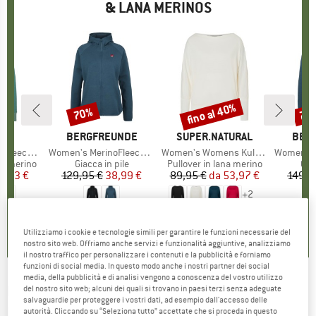
& LANA MERINOS
fino al 40%
70%
70
Sconto
Sconto
Scon
HIO
C
MARCHIO
BERGFREUNDE
MARCHIO
SUPER.NATURAL
MARC
BER
St. Half Zip
Articolo
Women's MerinoFleece NeuffenBF. Zip Hoody
Articolo
Women's Womens Kula Top
Articolo
Women's MerinoFleece
dotti
na merino
Gruppo di prodotti
Giacca in pile
Gruppo di prodotti
Pullover in lana merino
Gru
Giac
ezzo
ezzo ridotto
0,93 €
129,95 €
Prezzo
Prezzo ridotto
38,99 €
89,95 €
da
Prezzo
Prezzo ridotto
53,97 €
149,9
+
2
4,9
(
7
)
4,0
(
7
)
4,6
(
49
)
Utilizziamo i cookie e tecnologie simili per garantire le funzioni necessarie del
nostro sito web. Offriamo anche servizi e funzionalità aggiuntive, analizziamo
il nostro traffico per personalizzare i contenuti e la pubblicità e forniamo
funzioni di social media. In questo modo anche i nostri partner dei social
media, della pubblicità e di analisi vengono a conoscenza del vostro utilizzo
DALE OF NORWAY
-
Sula Sweater - Pullover di
del nostro sito web; alcuni dei quali si trovano in paesi terzi senza adeguate
salvaguardie per proteggere i vostri dati, ad esempio dall'accesso delle
lana
autorità. Cliccando su “Seleziona tutto” accettate che si proceda in questo