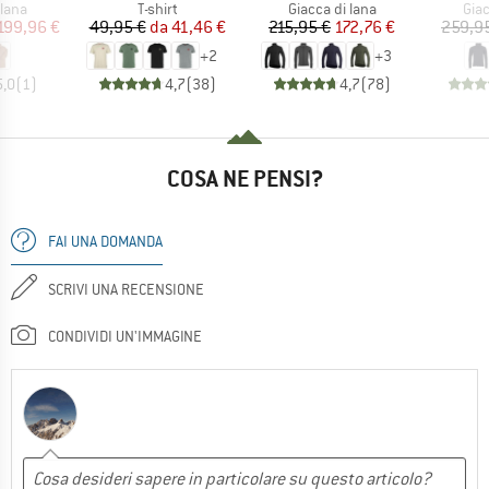
 prodotti
Gruppo di prodotti
Gruppo di prodotti
Grup
 lana
T-shirt
Giacca di lana
Giac
ezzo
ezzo ridotto
Prezzo
Prezzo ridotto
Prezzo
Prezzo ridotto
199,96 €
49,95 €
da
41,46 €
215,95 €
172,76 €
259,9
+
2
+
3
5,0
(
1
)
4,7
(
38
)
4,7
(
78
)
COSA NE PENSI?
FAI UNA DOMANDA
SCRIVI UNA RECENSIONE
CONDIVIDI UN'IMMAGINE