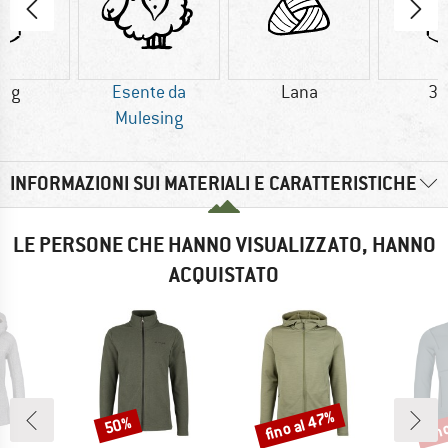
4 g
Esente da
Lana
34
Mulesing
INFORMAZIONI SUI MATERIALI E CARATTERISTICHE
LE PERSONE CHE HANNO VISUALIZZATO, HANNO
ACQUISTATO
fino al 47%
fin
50%
Sconto
Sconto
Scon