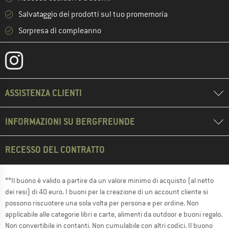
Salvataggio dei prodotti sul tuo promemoria
Sorpresa di compleanno
ASSISTENZA CLIENTI
INFORMAZIONI SU BERGFREUNDE
RECESSO DEL CONTRATTO
**Il buono è valido a partire da un valore minimo di acquisto (al netto
dei resi) di 40 euro. I buoni per la creazione di un account cliente si
possono riscuotere una sola volta per persona e per ordine. Non
applicabile alle categorie libri e carte, alimenti da outdoor e buoni regalo.
Non convertibile in contanti. Non cumulabile con altri codici. Il buono