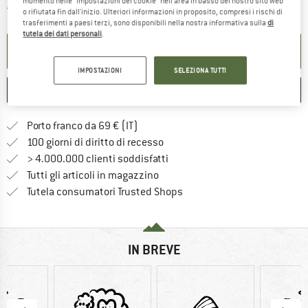
momento nelle "Impostazioni dei cookie" nell'area in basso del nostro sito web
Il link si apre in una casella inf
Articolo purtroppo attualmente esaurito
o rifiutata fin dall'inizio. Ulteriori informazioni in proposito, compresi i rischi di
trasferimenti a paesi terzi, sono disponibili nella nostra informativa sulla
di
tutela dei dati personali
.
ATTIVA LA NOTIFICA
IMPOSTAZIONI
SELEZIONA TUTTI
ANNOTA
CONFRONTA
Qui trovi ulteriori informazioni sulle
Porto franco da 69 € (IT)
Vai alla politica di recesso qui 
100 giorni di diritto di recesso
> 4.000.000 clienti soddisfatti
Tutti gli articoli in magazzino
Trovi tutte le informazioni q
Tutela consumatori Trusted Shops
IN BREVE