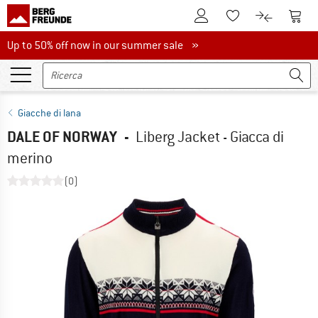
Al conto cliente
Al Ca
Alla lista promemo
Al confront
Up to 50% off now in our summer sale
Up to 50% off now in our summer sale »
Giacche di lana
DALE OF NORWAY
-
Liberg Jacket - Giacca di
merino
(0)