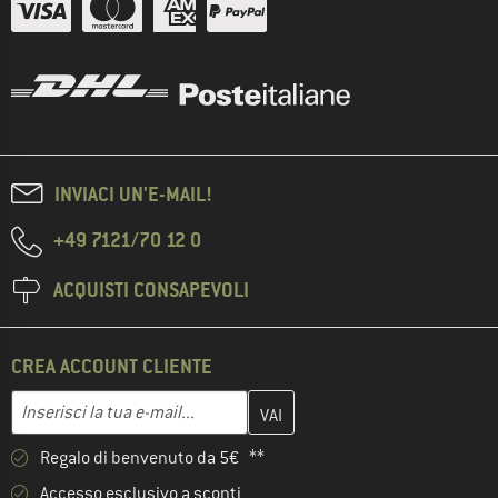
INVIACI UN'E-MAIL!
+49 7121/70 12 0
ACQUISTI CONSAPEVOLI
CREA ACCOUNT CLIENTE
Inserisci qui il tuo indirizzo e-mail e crea il tuo account cliente 
Indirizzo e-mail
Regalo di benvenuto da 5€ **
Accesso esclusivo a sconti