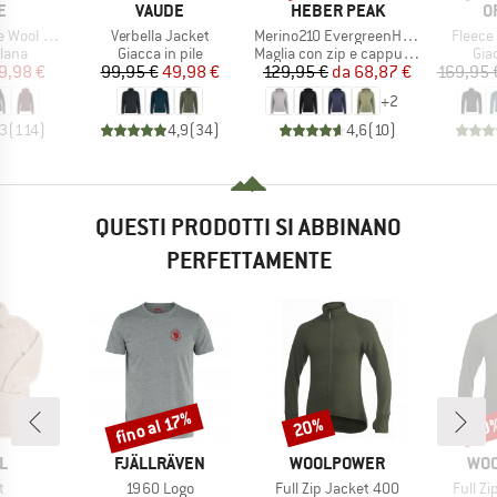
HIO
MARCHIO
MARCHIO
M
E
VAUDE
HEBER PEAK
O
Articolo
Articolo
Articol
l Jacket
Verbella Jacket
Merino210 EvergreenHe. Zip Hoody
Fleece
 prodotti
Gruppo di prodotti
Gruppo di prodotti
Gru
 lana
Giacca in pile
Maglia con zip e cappuccio
Giac
ezzo
ezzo ridotto
Prezzo
Prezzo ridotto
Prezzo
Prezzo ridotto
9,98 €
99,95 €
49,98 €
129,95 €
da
68,87 €
169,95 
+
2
,3
(
114
)
4,9
(
34
)
4,6
(
10
)
QUESTI PRODOTTI SI ABBINANO
PERFETTAMENTE
fino al 17%
20%
20
Sconto
Sconto
Scon
HIO
MARCHIO
MARCHIO
MAR
L
FJÄLLRÄVEN
WOOLPOWER
WO
lo
Articolo
Articolo
Articol
t
1960 Logo
Full Zip Jacket 400
Full Z