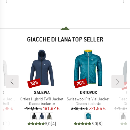
GIACCHE DI LANA TOP SELLER
fin
30%
20%
Sconto
Sconto
Scon
IO
MARCHIO
MARCHIO
M
OX
SALEWA
ORTOVOX
O
Articolo
Articolo
Articol
r Jacket
Ortles Hybrid TWR Jacket
Swisswool Piz Vial Jacket
Fleece
prodotti
Gruppo di prodotti
Gruppo di prodotti
Gru
tshell
Giacca isolante
Giacca isolante
Giac
ezzo
ezzo ridotto
Prezzo
Prezzo ridotto
Prezzo
Prezzo ridotto
35,96 €
259,95 €
181,97 €
339,95 €
271,96 €
179,95 
5,0
(
1
)
5,0
(
4
)
5,0
(
8
)