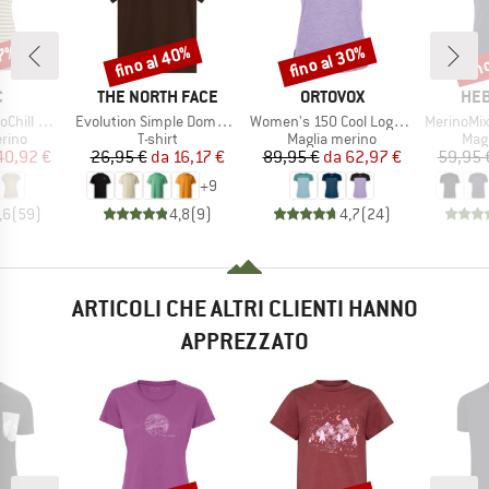
37%
fino al 40%
fino al 30%
fin
Sconto
Sconto
Scon
HIO
MARCHIO
MARCHIO
MAR
C
THE NORTH FACE
ORTOVOX
HEB
Articolo
Articolo
Articolo
 Loose Tee St
Evolution Simple Dome Short Sleeve
Women's 150 Cool Logo T-Shirt
MerinoMix150 Pi
 prodotti
Gruppo di prodotti
Gruppo di prodotti
Grup
rino
T-shirt
Maglia merino
Mag
ezzo
ezzo ridotto
Prezzo
Prezzo ridotto
Prezzo
Prezzo ridotto
40,92 €
26,95 €
da
16,17 €
89,95 €
da
62,97 €
59,95 
+
9
,6
(
59
)
4,8
(
9
)
4,7
(
24
)
ARTICOLI CHE ALTRI CLIENTI HANNO
APPREZZATO