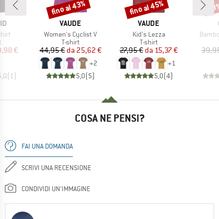
fino al 43%
fino al 45%
20
Sconto
Sconto
Scon
IO
MARCHIO
MARCHIO
ID
VAUDE
VAUDE
Articolo
Articolo
Articol
hirt
Women's Cyclist V
Kid's Lezza
Bambo
o di prodotti
Gruppo di prodotti
Gruppo di prodotti
t
T-shirt
T-shirt
ezzo
ezzo ridotto
Prezzo
Prezzo ridotto
Prezzo
Prezzo ridotto
9,98 €
44,95 €
da
25,62 €
27,95 €
da
15,37 €
39,9
+
2
+
1
5,0
(
1
)
5,0
(
5
)
5,0
(
4
)
COSA NE PENSI?
FAI UNA DOMANDA
SCRIVI UNA RECENSIONE
CONDIVIDI UN'IMMAGINE