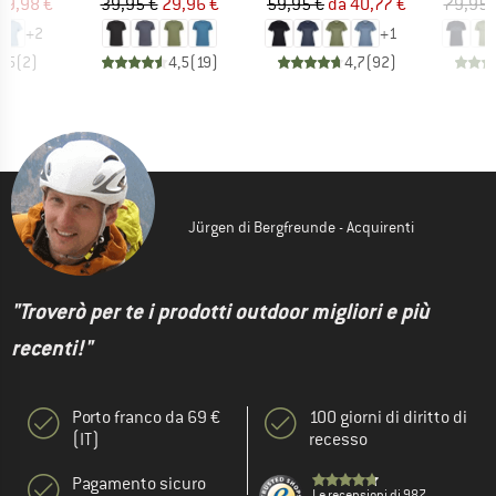
ezzo
ezzo ridotto
Prezzo
Prezzo ridotto
Prezzo
Prezzo ridotto
39,98 €
39,95 €
29,96 €
59,95 €
da
40,77 €
79,95 
+
2
+
1
3,5
(
2
)
4,5
(
19
)
4,7
(
92
)
Jürgen di Bergfreunde - Acquirenti
"Troverò per te i prodotti outdoor migliori e più
recenti!"
Porto franco da 69 €
100 giorni di diritto di
(IT)
recesso
Pagamento sicuro
Le recensioni di 987