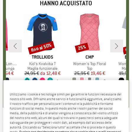
HANNO ACQUISTATO
56%
fino al 50%
fin
25%
Sconto
Sconto
Scon
IO
RAA
MARCHIO
TROLLKIDS
MARCHIO
CMP
MA
EN
ng Sleeve
Articolo
Kid's Kvalvika T
Articolo
Women's Top Floral
Articolo
Women's
dotti
ca lunga
Gruppo di prodotti
Maglia funzionale
Gruppo di prodotti
Top
Grupp
Magli
ezzo
ezzo ridotto
21,54 €
24,95 €
da
Prezzo
Prezzo ridotto
12,48 €
25,95 €
Prezzo
Prezzo ridotto
19,46 €
19,95 
+
1
+
2
4,5
(
4
)
5,0
(
3
)
0,0
(
0
)
Utilizziamo i cookie e tecnologie simili per garantire le funzioni necessarie del
nostro sito web. Offriamo anche servizi e funzionalità aggiuntive, analizziamo
il nostro traffico per personalizzare i contenuti e la pubblicità e forniamo
funzioni di social media. In questo modo anche i nostri partner dei social
media, della pubblicità e di analisi vengono a conoscenza del vostro utilizzo
del nostro sito web; alcuni dei quali si trovano in paesi terzi senza adeguate
CRAZY IDEA
-
Women's T-Shirt Aloha - T-shirt
salvaguardie per proteggere i vostri dati, ad esempio dall'accesso delle
autorità. Cliccando su “Seleziona tutto” accettate che si proceda in questo
(0)
modo.
Qualora non desideraste accettare alcun cookie oltre a quelli necessari