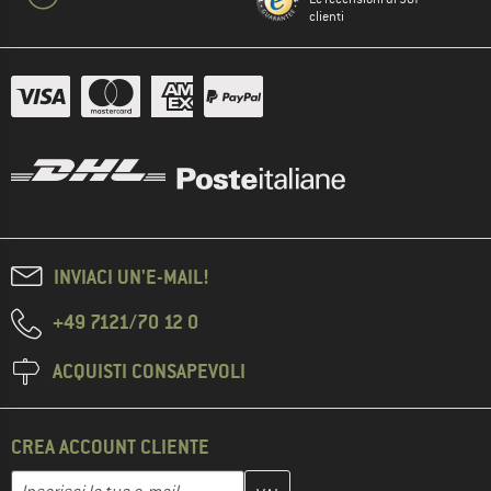
clienti
INVIACI UN'E-MAIL!
+49 7121/70 12 0
ACQUISTI CONSAPEVOLI
CREA ACCOUNT CLIENTE
Inserisci qui il tuo indirizzo e-mail e crea il tuo account cliente 
Indirizzo e-mail