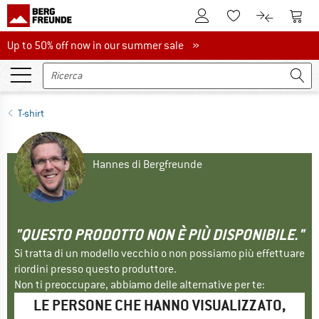
Al conto cliente
Al Ca
Alla lista promemo
Al confront
Up to 50% off now in our summer sale
Up to 50% off now in our summer sale »
T-shirt
Hannes di Bergfreunde
"QUESTO PRODOTTO NON È PIÙ DISPONIBILE."
Si tratta di un modello vecchio o non possiamo più effettuare
riordini presso questo produttore.
Non ti preoccupare, abbiamo delle alternative per te:
LE PERSONE CHE HANNO VISUALIZZATO,