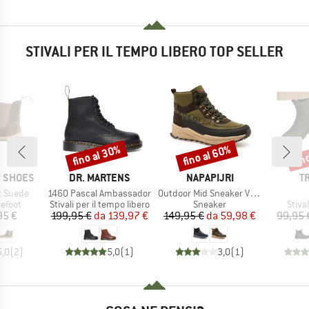
STIVALI PER IL TEMPO LIBERO TOP SELLER
fino al 30%
fino al 60%
fin
Sconto
Sconto
Scon
MARCHIO
MARCHIO
M
P SHOES
DR. MARTENS
NAPAPIJRI
T
Articolo
Articolo
t Suede
1460 Pascal Ambassador
Outdoor Mid Sneaker Vortec
prodotti
Gruppo di prodotti
Gruppo di prodotti
Grupp
efoot
Stivali per il tempo libero
Sneaker
Stiva
ezzo
Prezzo
Prezzo ridotto
Prezzo
Prezzo ridotto
95 €
199,95 €
da
139,97 €
149,95 €
da
59,98 €
99,95 
5,0
(
2
)
5,0
(
1
)
3,0
(
1
)