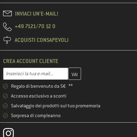
INVIACI UN'E-MAIL!
+49 7121/70 12 0
ACQUISTI CONSAPEVOLI
CREA ACCOUNT CLIENTE
Inserisci qui il tuo indirizzo e-mail e crea il tuo account cliente 
Indirizzo e-mail
Regalo di benvenuto da 5€ **
Accesso esclusivo a sconti
Salvataggio dei prodotti sul tuo promemoria
Sorpresa di compleanno