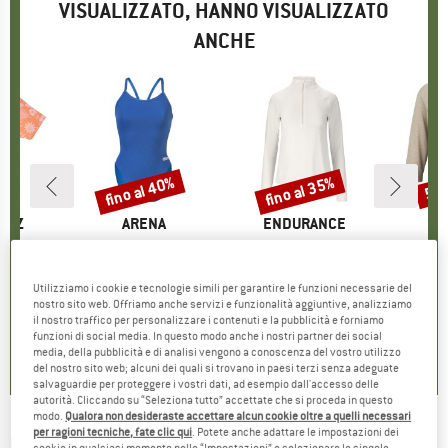
VISUALIZZATO, HANNO VISUALIZZATO
ANCHE
fino al 40%
fino al 35%
57
Sconto
Sconto
Scon
O
RUZ
MARCHIO
ARENA
MARCHIO
ENDURANCE
Trip Shirt
Articolo
Women's Team Swimsuit Challenge Solid
Articolo
Women's Trami Midlayer
Articolo
Women's Hemp15 L
di prodotti
tta
Gruppo di prodotti
Costume intero
Gruppo di prodotti
Maglia da corsa
Grupp
Magli
ezzo
ezzo ridotto
,98 €
37,95 €
da
Prezzo
Prezzo ridotto
22,77 €
39,95 €
da
Prezzo
Prezzo ridotto
25,97 €
49,9
Utilizziamo i cookie e tecnologie simili per garantire le funzioni necessarie del
nostro sito web. Offriamo anche servizi e funzionalità aggiuntive, analizziamo
il nostro traffico per personalizzare i contenuti e la pubblicità e forniamo
0,0
(
0
)
3,7
(
3
)
0,0
(
0
)
funzioni di social media. In questo modo anche i nostri partner dei social
media, della pubblicità e di analisi vengono a conoscenza del vostro utilizzo
del nostro sito web; alcuni dei quali si trovano in paesi terzi senza adeguate
salvaguardie per proteggere i vostri dati, ad esempio dall'accesso delle
autorità. Cliccando su “Seleziona tutto” accettate che si proceda in questo
modo.
Qualora non desideraste accettare alcun cookie oltre a quelli necessari
per ragioni tecniche, fate clic qui
. Potete anche adattare le impostazioni dei
CRAGHOPPERS
-
Women's Mesa Mid Boots -