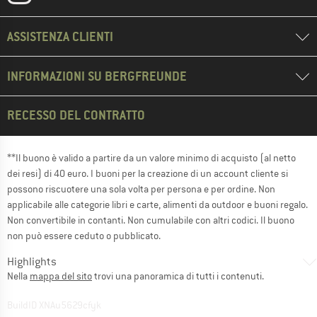
ASSISTENZA CLIENTI
INFORMAZIONI SU BERGFREUNDE
RECESSO DEL CONTRATTO
**Il buono è valido a partire da un valore minimo di acquisto (al netto
dei resi) di 40 euro. I buoni per la creazione di un account cliente si
possono riscuotere una sola volta per persona e per ordine. Non
applicabile alle categorie libri e carte, alimenti da outdoor e buoni regalo.
Non convertibile in contanti. Non cumulabile con altri codici. Il buono
non può essere ceduto o pubblicato.
Highlights
Nella
mappa del sito
trovi una panoramica di tutti i contenuti.
BuildID XNAu5629cfyk