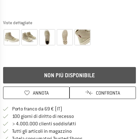
Viste dettagliate
NON PIÙ DISPONIBILE
ANNOTA
CONFRONTA
Qui trovi ulteriori informazioni sulle
Porto franco da 69 € (IT)
Vai alla politica di recesso qui 
100 giorni di diritto di recesso
> 4.000.000 clienti soddisfatti
Tutti gli articoli in magazzino
Trovi tutte le informazioni q
Tutela consumatori Trusted Shops