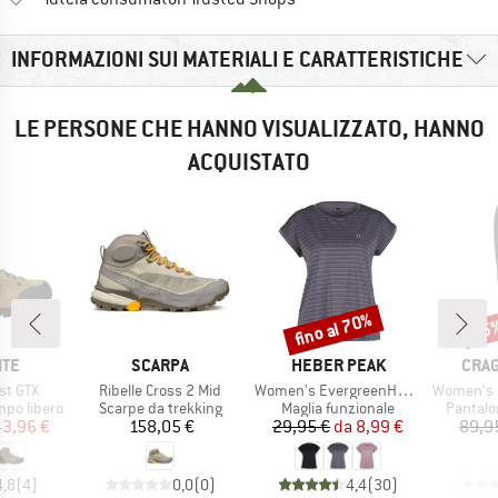
INFORMAZIONI SUI MATERIALI E CARATTERISTICHE
LE PERSONE CHE HANNO VISUALIZZATO, HANNO
ACQUISTATO
fino al 70%
25
Sconto
Scon
IO
MARCHIO
MARCHIO
MARC
ITE
SCARPA
HEBER PEAK
CRA
Articolo
Articolo
Articolo
st GTX
Ribelle Cross 2 Mid
Women's EvergreenHe. Loose Fit Shirt
Women's Nosi
otti
Gruppo di prodotti
Gruppo di prodotti
Gruppo 
empo libero
Scarpe da trekking
Maglia funzionale
Pantalo
ezzo
ezzo ridotto
Prezzo
Prezzo
Prezzo ridotto
43,96 €
158,05 €
29,95 €
da
8,99 €
89,9
4,8
(
4
)
0,0
(
0
)
4,4
(
30
)