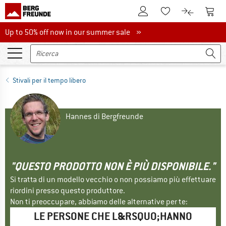
Al conto cliente
Al Ca
Alla lista promemo
Al confront
Up to 50% off now in our summer sale
Up to 50% off now in our summer sale »
Stivali per il tempo libero
Hannes di Bergfreunde
"QUESTO PRODOTTO NON È PIÙ DISPONIBILE."
Si tratta di un modello vecchio o non possiamo più effettuare
riordini presso questo produttore.
Non ti preoccupare, abbiamo delle alternative per te:
LE PERSONE CHE L&RSQUO;HANNO