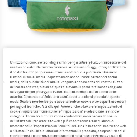
Utilizziamo i cookie e tecnologie simili per garantire le funzioni necessarie del
nostro sito web. Offriamo anche servizi e funzionalità aggiuntive, analizziamo
il nostro traffico per personalizzare i contenuti e la pubblicità e forniamo
funzioni di social media. In questo modo anche i nostri partner dei social
media, della pubblicità e di analisi vengono a conoscenza del vostro utilizzo
Viste dettagliate
del nostro sito web; alcuni dei quali si trovano in paesi terzi senza adeguate
salvaguardie per proteggere i vostri dati, ad esempio dall'accesso delle
autorità. Cliccando su “Seleziona tutto” accettate che si proceda in questo
modo.
Qualora non desideraste accettare alcun cookie oltre a quelli necessari
per ragioni tecniche, fate clic qui
. Potete anche adattare le impostazioni dei
cookie in qualsiasi momento nelle “Impostazioni” e selezionare le singole
categorie. La vostra autorizzazione è volontaria, non è necessaria ai fini
Prezzo originale :
Prezzo:
44,95
€
dell'utilizzo del presente sito web e può essere revocata in qualunque
momento nelle "Impostazioni dei cookie" nell'area in basso del nostro sito web
38,21
€
incl. IVA
o rifiutata fin dall'inizio. Ulteriori informazioni in proposito, compresi i rischi di
Informazioni sui costi di spedizione. Si apre in una
più Spese di spedizione
trasferimenti a paesi terzi, sono disponibili nella nostra informativa sulla
di