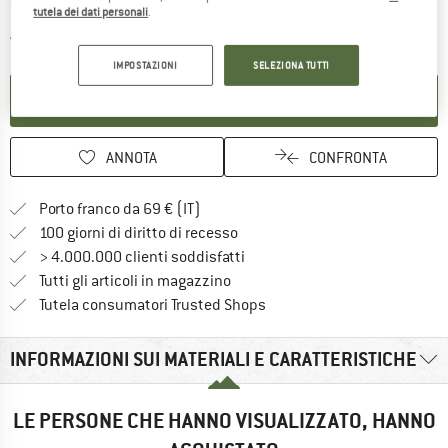
tutela dei dati personali
.
Il link si apre in una casella inf
Articolo purtroppo attualmente esaurito
IMPOSTAZIONI
SELEZIONA TUTTI
ATTIVA LA NOTIFICA
ANNOTA
CONFRONTA
Qui trovi ulteriori informazioni sulle
Porto franco da 69 € (IT)
Vai alla politica di recesso qui 
100 giorni di diritto di recesso
> 4.000.000 clienti soddisfatti
Tutti gli articoli in magazzino
Trovi tutte le informazioni q
Tutela consumatori Trusted Shops
INFORMAZIONI SUI MATERIALI E CARATTERISTICHE
LE PERSONE CHE HANNO VISUALIZZATO, HANNO