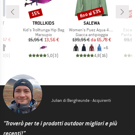
fino al 53%
15%
20
Sconto
Sconto
Scon
IO
MARCHIO
MARCHIO
ST
TROLLKIDS
SALEWA
lo
Articolo
Articolo
Articol
a
Kid's Trolltunga Hip Bag
Women's Puez Aqua 4 PowerTex 2.5L Jacket
Escape
o di prodotti
Gruppo di prodotti
Gruppo di prodotti
Gruppo 
t
Marsupio
Giacca antipioggia
Pantalo
ezzo
ezzo ridotto
Prezzo
Prezzo ridotto
Prezzo
Prezzo ridotto
4,47 €
15,95 €
13,56 €
139,95 €
da
65,78 €
99,95
+
6
0,0
(
0
)
5,0
(
3
)
4,8
(
16
)
Julian di Bergfreunde - Acquirenti
"Troverò per te i prodotti outdoor migliori e più
recenti!"