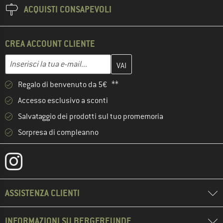
ACQUISTI CONSAPEVOLI
CREA ACCOUNT CLIENTE
Inserisci qui il tuo indirizzo e-mail e crea il tuo account cliente 
Indirizzo e-mail
Regalo di benvenuto da 5€ **
Accesso esclusivo a sconti
Salvataggio dei prodotti sul tuo promemoria
Sorpresa di compleanno
ASSISTENZA CLIENTI
INFORMAZIONI SU BERGFREUNDE