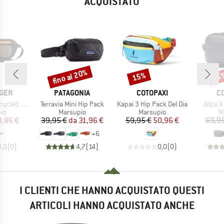
ACQUISTATO
fino al 20%
15%
15
Sconto
Sconto
Scon
O
MARCHIO
MARCHIO
M
GER
PATAGONIA
COTOPAXI
C
Articolo
Articolo
Articol
p Pack 2.0
Terravia Mini Hip Pack
Kapai 3 Hip Pack Del Dia
Allpa X
di prodotti
Gruppo di prodotti
Gruppo di prodotti
Gr
io
Marsupio
Marsupio
M
ezzo
ezzo ridotto
Prezzo
Prezzo ridotto
Prezzo
Prezzo ridotto
3,96 €
39,95 €
da
31,96 €
59,95 €
50,96 €
69,9
+
6
0,0
(
0
)
4,7
(
14
)
0,0
(
0
)
I CLIENTI CHE HANNO ACQUISTATO QUESTI
ARTICOLI HANNO ACQUISTATO ANCHE