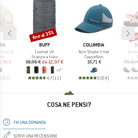
fino al 35%
fin
Sconto
Scon
IO
MARCHIO
MARCHIO
M
BIA
BUFF
COLUMBIA
S
Articolo
Articolo
Artico
 Back Hat
Coolnet UV
Tech Shade II Hat
Women
di prodotti
Gruppo di prodotti
Gruppo di prodotti
G
ino
Sciarpa a tubo
Cappellino
ezzo
ezzo ridotto
Prezzo
Prezzo ridotto
Prezzo
2,46 €
19,95 €
da
12,97 €
18,71 €
79,95 
+
7
4,0
(
3
)
4,7
(
11
)
5,0
(
4
)
COSA NE PENSI?
FAI UNA DOMANDA
SCRIVI UNA RECENSIONE